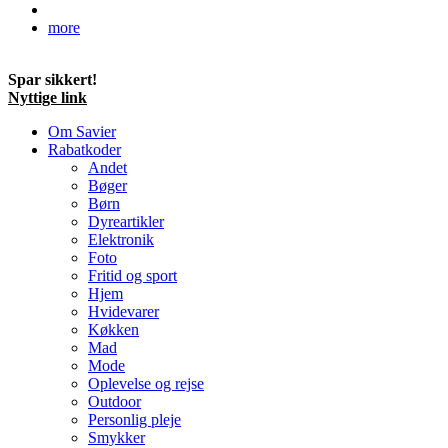
more
Spar sikkert!
Nyttige link
Om Savier
Rabatkoder
Andet
Bøger
Børn
Dyreartikler
Elektronik
Foto
Fritid og sport
Hjem
Hvidevarer
Køkken
Mad
Mode
Oplevelse og rejse
Outdoor
Personlig pleje
Smykker