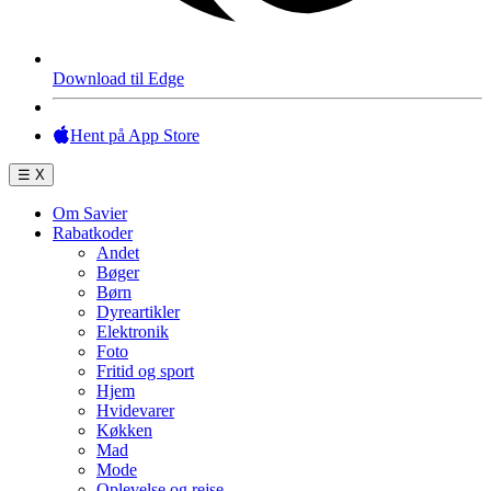
Download til Edge
Hent på App Store
☰
X
Om Savier
Rabatkoder
Andet
Bøger
Børn
Dyreartikler
Elektronik
Foto
Fritid og sport
Hjem
Hvidevarer
Køkken
Mad
Mode
Oplevelse og rejse