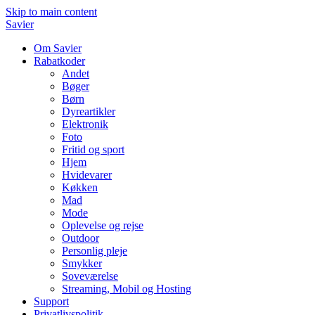
Skip to main content
Savier
Om Savier
Rabatkoder
Andet
Bøger
Børn
Dyreartikler
Elektronik
Foto
Fritid og sport
Hjem
Hvidevarer
Køkken
Mad
Mode
Oplevelse og rejse
Outdoor
Personlig pleje
Smykker
Soveværelse
Streaming, Mobil og Hosting
Support
Privatlivspolitik