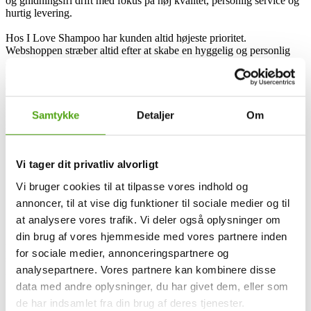
og gnidningsfri drift med fokus på høj kvalitet, personlig service og
hurtig levering.
Hos I Love Shampoo har kunden altid højeste prioritet.
Webshoppen stræber altid efter at skabe en hyggelig og personlig
atmosfære. Uanset om du leder efter hårpleje, makeup eller
stylingredskaber, lover de dig en god pris samt produkter, der lever
op til dine behov.
Besøg I Love Shampoo for at opdage det bedste inden for
Samtykke
Detaljer
Om
skønhedsprodukter og hårpleje. Lad det dedikerede team hjælpe dig
med at fremhæve din skønhed og pleje dit hår på bedst mulige
måde.
Vi tager dit privatliv alvorligt
Vi bruger cookies til at tilpasse vores indhold og
I Love Shampoo og rabatkoder
annoncer, til at vise dig funktioner til sociale medier og til
at analysere vores trafik. Vi deler også oplysninger om
I LOVE SHAMPOO er en dansk webshop, som specialiserer sig i
din brug af vores hjemmeside med vores partnere inden
professionelle frisørprodukter til markedets bedste priser. Deres
for sociale medier, annonceringspartnere og
sortiment omfatter alt fra styling og hårpleje til hudpleje, makeup og
analysepartnere. Vores partnere kan kombinere disse
negle, og er nøje udvalgt for at give dig salonlignende produkter lige
ved hånden.
data med andre oplysninger, du har givet dem, eller som
de har indsamlet fra din brug af deres tjenester.
I LOVE SHAMPOO blev grundlagt af Liva, der har over 30 års