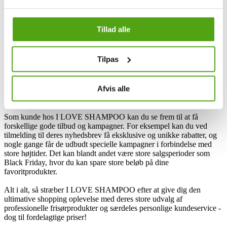
erfaring fra frisørbranchen og tidligere har arbejdet som stylist ved
store modeshows. Virksomheden så lyset under coronapandemien
som en oplagt mulighed for at offentliggøre de bedste
Tillad alle
salonprodukter online.
I LOVE SHAMPOO drives af Nicolai og Stephanie, der for alvor
Tilpas
brænder for at levere høj kvalitet og personlig service. Fra
webshoppen kan du forvente en professionel og problemfri
oplevelse samt en hurtig levering. Derudover har de også fokus på at
Afvis alle
skabe en hyggelig og personlig atmosfære, så du altid føler dig
velplejet og i centrum, når du handler hos I LOVE SHAMPOO.
Som kunde hos I LOVE SHAMPOO kan du se frem til at få
forskellige gode tilbud og kampagner. For eksempel kan du ved
tilmelding til deres nyhedsbrev få eksklusive og unikke rabatter, og
nogle gange får de udbudt specielle kampagner i forbindelse med
store højtider. Det kan blandt andet være store salgsperioder som
Black Friday, hvor du kan spare store beløb på dine
favoritprodukter.
Alt i alt, så stræber I LOVE SHAMPOO efter at give dig den
ultimative shopping oplevelse med deres store udvalg af
professionelle frisørprodukter og særdeles personlige kundeservice -
dog til fordelagtige priser!