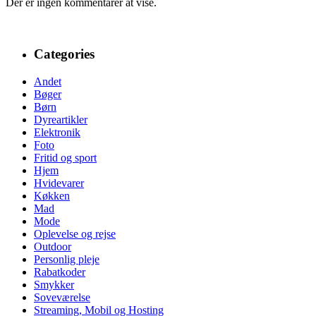
Der er ingen kommentarer at vise.
Categories
Andet
Bøger
Børn
Dyreartikler
Elektronik
Foto
Fritid og sport
Hjem
Hvidevarer
Køkken
Mad
Mode
Oplevelse og rejse
Outdoor
Personlig pleje
Rabatkoder
Smykker
Soveværelse
Streaming, Mobil og Hosting