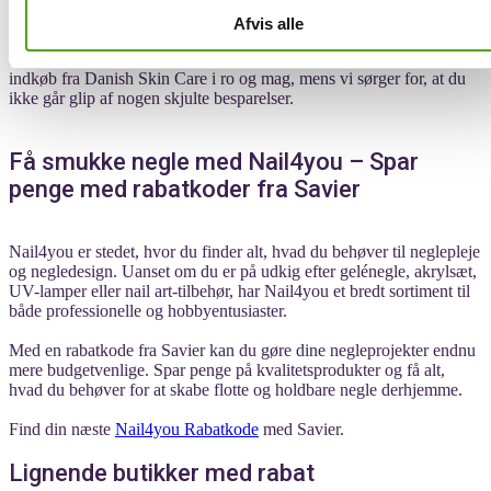
Afvis alle
Du behøver kun ét klik for at benytte Saviers service – derefter
klarer assistenten resten. Det betyder altså, at du kan nyde dine
indkøb fra Danish Skin Care i ro og mag, mens vi sørger for, at du
ikke går glip af nogen skjulte besparelser.
Få smukke negle med Nail4you – Spar
penge med rabatkoder fra Savier
Nail4you er stedet, hvor du finder alt, hvad du behøver til neglepleje
og negledesign. Uanset om du er på udkig efter gelénegle, akrylsæt,
UV-lamper eller nail art-tilbehør, har Nail4you et bredt sortiment til
både professionelle og hobbyentusiaster.
Med en rabatkode fra Savier kan du gøre dine negleprojekter endnu
mere budgetvenlige. Spar penge på kvalitetsprodukter og få alt,
hvad du behøver for at skabe flotte og holdbare negle derhjemme.
Find din næste
Nail4you Rabatkode
med Savier.
Lignende butikker med rabat