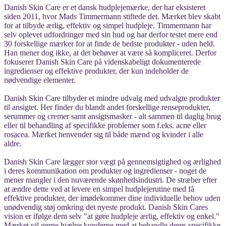
Danish Skin Care er et dansk hudplejemærke, der har eksisteret
siden 2011, hvor Mads Timmermann stiftede det. Mærket blev skabt
for at tilbyde ærlig, effektiv og simpel hudpleje. Timmermann har
selv oplevet udfordringer med sin hud og har derfor testet mere end
30 forskellige mærker for at finde de bedste produkter - uden held.
Han mener dog ikke, at det behøver at være så kompliceret. Derfor
fokuserer Danish Skin Care på videnskabeligt dokumenterede
ingredienser og effektive produkter, der kun indeholder de
nødvendige elementer.
Danish Skin Care tilbyder et mindre udvalg med udvalgte produkter
til ansigtet. Her finder du blandt andet forskellige renseprodukter,
serummer og cremer samt ansigtsmasker - alt sammen til daglig brug
eller til behandling af specifikke problemer som f.eks. acne eller
rosacea. Mærket henvender sig til både mænd og kvinder i alle
aldre.
Danish Skin Care lægger stor vægt på gennemsigtighed og ærlighed
i deres kommunikation om produkter og ingredienser - noget de
mener mangler i den nuværende skønhedsindustri. De stræber efter
at ændre dette ved at levere en simpel hudplejerutine med få
effektive produkter, der imødekommer dine individuelle behov uden
unødvendig støj omkring det nyeste produkt. Danish Skin Cares
vision er ifølge dem selv "at gøre hudpleje ærlig, effektiv og enkel."
Mærket vil gerne hjælpe kunderne med at behandle deres specifikke