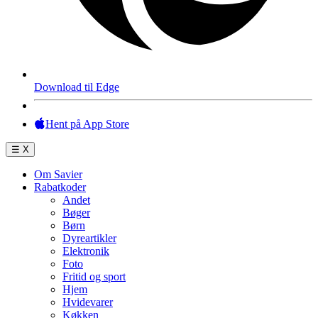
Download til Edge
Hent på App Store
☰
X
Om Savier
Rabatkoder
Andet
Bøger
Børn
Dyreartikler
Elektronik
Foto
Fritid og sport
Hjem
Hvidevarer
Køkken