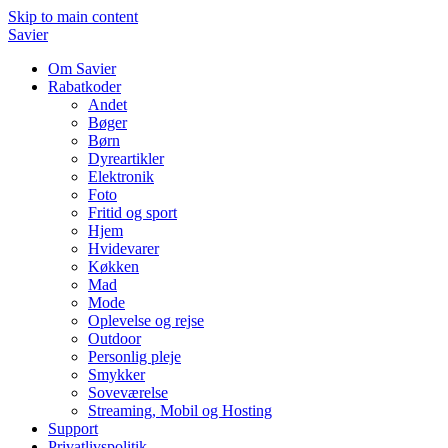
Skip to main content
Savier
Om Savier
Rabatkoder
Andet
Bøger
Børn
Dyreartikler
Elektronik
Foto
Fritid og sport
Hjem
Hvidevarer
Køkken
Mad
Mode
Oplevelse og rejse
Outdoor
Personlig pleje
Smykker
Soveværelse
Streaming, Mobil og Hosting
Support
Privatlivspolitik