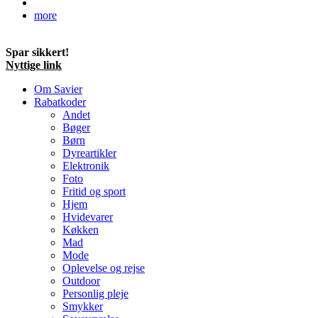
more
Spar sikkert!
Nyttige link
Om Savier
Rabatkoder
Andet
Bøger
Børn
Dyreartikler
Elektronik
Foto
Fritid og sport
Hjem
Hvidevarer
Køkken
Mad
Mode
Oplevelse og rejse
Outdoor
Personlig pleje
Smykker