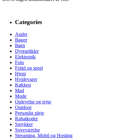
Categories
Andet
Bøger
Børn
Dyreartikler
Elektronik
Foto
Fritid og sport
Hjem
Hvidevarer
Køkken
Mad
Mode
Oplevelse og rejse
Outdoor
Personlig pleje
Rabatkoder
Smykker
Soveværelse
Streaming, Mobil og Hosting