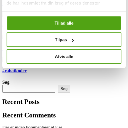
de har indsamlet fra din brug af deres tjenester.
#rabatkoder
Tillad alle
#rabatkoder
Tilpas
#rabatkoder
Afvis alle
#rabatkoder
Søg
Søg
Recent Posts
Recent Comments
Der er ingen kommentarer at vise.