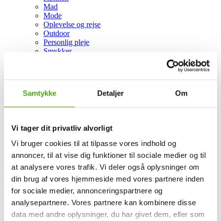
Mad
Mode
Oplevelse og rejse
Outdoor
Personlig pleje
Smykker
Soveværelse
Streaming, Mobil og Hosting
Support
Privatlivspolitik
Samtykke
Detaljer
Om
Dansk
Svenska
English
Vi tager dit privatliv alvorligt
Bøger
Vi bruger cookies til at tilpasse vores indhold og
annoncer, til at vise dig funktioner til sociale medier og til
at analysere vores trafik. Vi deler også oplysninger om
din brug af vores hjemmeside med vores partnere inden
#rabatkoder
for sociale medier, annonceringspartnere og
analysepartnere. Vores partnere kan kombinere disse
data med andre oplysninger, du har givet dem, eller som