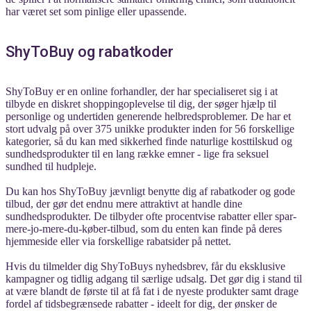
har været set som pinlige eller upassende.
ShyToBuy og rabatkoder
ShyToBuy er en online forhandler, der har specialiseret sig i at
tilbyde en diskret shoppingoplevelse til dig, der søger hjælp til
personlige og undertiden generende helbredsproblemer. De har et
stort udvalg på over 375 unikke produkter inden for 56 forskellige
kategorier, så du kan med sikkerhed finde naturlige kosttilskud og
sundhedsprodukter til en lang række emner - lige fra seksuel
sundhed til hudpleje.
Du kan hos ShyToBuy jævnligt benytte dig af rabatkoder og gode
tilbud, der gør det endnu mere attraktivt at handle dine
sundhedsprodukter. De tilbyder ofte procentvise rabatter eller spar-
mere-jo-mere-du-køber-tilbud, som du enten kan finde på deres
hjemmeside eller via forskellige rabatsider på nettet.
Hvis du tilmelder dig ShyToBuys nyhedsbrev, får du eksklusive
kampagner og tidlig adgang til særlige udsalg. Det gør dig i stand til
at være blandt de første til at få fat i de nyeste produkter samt drage
fordel af tidsbegrænsede rabatter - ideelt for dig, der ønsker de