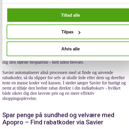
når du shopper online. Med rabatkoder kan du opnå forskellige
fordele såsom procentvise besparelser, faste prisnedsættelser eller
Tillad alle
gratis fragt. Dog kan det nogle gange være svært at finde ud af, hvor
man egentlig skal lede efter rabatkoder - og ikke mindst hvordan
man bedst anvender dem.
Tilpas
Her kommer Savier dig til undsætning. Når du shopper produkter og
tilføjer dem til din indkøbskurv, sørger Savier automatisk for at finde
de bedste rabatkoder til lige netop de varer, du ønsker at købe.
Afvis alle
Derefter tester den koderne for at sikre, at de stadig er gyldige,
hvorefter du med ét enkelt klik selv kan aktivere den kode, der giver
dig den største besparelse - helt uden besvær.
Savier automatiserer altså processen med at finde og anvende
rabatkoder, så du slipper for selv at skulle lede efter dem og derefter
teste en masse koder ved kassen. I stedet sørger Savier for hurtigt og
nemt at tilføje den bedste rabat direkte i din indkøbskurv - hvilket
både sikrer dig den laveste pris og en mere effektiv
shoppingoplevelse.
Spar penge på sundhed og velvære med
Apopro – Find rabatkoder via Savier