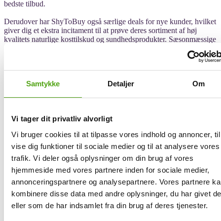
bedste tilbud.
Derudover har ShyToBuy også særlige deals for nye kunder, hvilket
giver dig et ekstra incitament til at prøve deres sortiment af høj
kvalitets naturlige kosttilskud og sundhedsprodukter. Sæsonmæssige
udsalg og specielle begivenheder såsom Black Friday eller Cyber
Monday er også tidspunkter, hvor ShyToBuy skruer op for deres
rabatter. Her kan du finde nogle af markedets mest
konkurrencedygtige priser inden for nichekategorierne.
Samtykke
Detaljer
Om
Med sin brugervenlige hjemmeside og fortrolighedspolitik garanterer
ShyToBuy en privat og behagelig shoppingoplevelse. Derudover
sikrer de med nemme returmuligheder og effektiv kundeservice, at
Vi tager dit privatliv alvorligt
du altid vil føle dig i gode hænder.
Vi bruger cookies til at tilpasse vores indhold og annoncer, til
ShyToBuy er stedet for dig, som leder efter diskrete løsninger på
personlige problemer – de har et nøje udvalg af produkter suppleret
vise dig funktioner til sociale medier og til at analysere vores
med gode deals og rabatkoder, alt sammen med det formål at
trafik. Vi deler også oplysninger om din brug af vores
forbedre din livskvalitet.
hjemmeside med vores partnere inden for sociale medier,
annonceringspartnere og analysepartnere. Vores partnere k
Få rabat på ShyToBuy med Savier
kombinere disse data med andre oplysninger, du har givet d
eller som de har indsamlet fra din brug af deres tjenester.
Rabatkoder er et nyttigt værktøj for dig, der gerne vil spare penge,