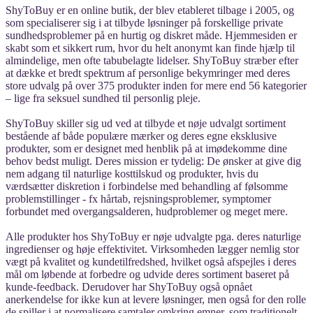
ShyToBuy er en online butik, der blev etableret tilbage i 2005, og
som specialiserer sig i at tilbyde løsninger på forskellige private
sundhedsproblemer på en hurtig og diskret måde. Hjemmesiden er
skabt som et sikkert rum, hvor du helt anonymt kan finde hjælp til
almindelige, men ofte tabubelagte lidelser. ShyToBuy stræber efter
at dække et bredt spektrum af personlige bekymringer med deres
store udvalg på over 375 produkter inden for mere end 56 kategorier
– lige fra seksuel sundhed til personlig pleje.
ShyToBuy skiller sig ud ved at tilbyde et nøje udvalgt sortiment
bestående af både populære mærker og deres egne eksklusive
produkter, som er designet med henblik på at imødekomme dine
behov bedst muligt. Deres mission er tydelig: De ønsker at give dig
nem adgang til naturlige kosttilskud og produkter, hvis du
værdsætter diskretion i forbindelse med behandling af følsomme
problemstillinger - fx hårtab, rejsningsproblemer, symptomer
forbundet med overgangsalderen, hudproblemer og meget mere.
Alle produkter hos ShyToBuy er nøje udvalgte pga. deres naturlige
ingredienser og høje effektivitet. Virksomheden lægger nemlig stor
vægt på kvalitet og kundetilfredshed, hvilket også afspejles i deres
mål om løbende at forbedre og udvide deres sortiment baseret på
kunde-feedback. Derudover har ShyToBuy også opnået
anerkendelse for ikke kun at levere løsninger, men også for den rolle
de spiller i at normalisere samtaler omkring emner, som traditionelt