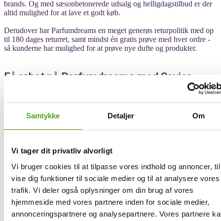
brands. Og med sæsonbetonerede udsalg og helligdagstilbud er der
altid mulighed for at lave et godt køb.
Derudover har Parfumdreams en meget generøs returpolitik med op
til 180 dages returret, samt mindst én gratis prøve med hver ordre -
så kunderne har mulighed for at prøve nye dufte og produkter.
Få rabat på Parfumdreams med Savier
Spar penge på dine skønhedsprodukter og dufte, når du handler hos
Parfumdreams. Med Savier behøver du ikke længere bruge tid på
Samtykke
Detaljer
Om
selv at søge efter og afprøve rabatkoder; assistenten gør alt arbejdet
for dig. Savier skanner automatisk internettet for de mest aktuelle og
værdifulde rabatkoder til Parfumdreams, som den derefter tester i
realtid - alt imens du laver dine køb.
Vi tager dit privatliv alvorligt
Vi bruger cookies til at tilpasse vores indhold og annoncer, til
Når du shopper hos Parfumdreams og har valgt dine favorit
skønhedsprodukter eller parfumer, kan du med ét enkelt klik lade
vise dig funktioner til sociale medier og til at analysere vores
Savier tage over. Assistenten vil derefter hurtigt finde og anvende
trafik. Vi deler også oplysninger om din brug af vores
den rabatkode, som giver dig den største økonomiske besparelse ved
hjemmeside med vores partnere inden for sociale medier,
kassen. Alt sammen takket være Saviers effektive teknologi, slipper
du dermed for besværet ved manuelt at jage efter og indtaste
annonceringspartnere og analysepartnere. Vores partnere k
kuponkoder.