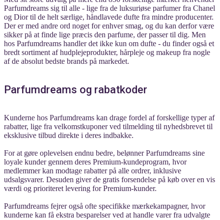
Parfumdreams sig til alle - lige fra de luksuriøse parfumer fra Chanel
og Dior til de helt særlige, håndlavede dufte fra mindre producenter.
Der er med andre ord noget for enhver smag, og du kan derfor være
sikker på at finde lige præcis den parfume, der passer til dig. Men
hos Parfumdreams handler det ikke kun om dufte - du finder også et
bredt sortiment af hudplejeprodukter, hårpleje og makeup fra nogle
af de absolut bedste brands på markedet.
Parfumdreams og rabatkoder
Kunderne hos Parfumdreams kan drage fordel af forskellige typer af
rabatter, lige fra velkomstkuponer ved tilmelding til nyhedsbrevet til
eksklusive tilbud direkte i deres indbakke.
For at gøre oplevelsen endnu bedre, belønner Parfumdreams sine
loyale kunder gennem deres Premium-kundeprogram, hvor
medlemmer kan modtage rabatter på alle ordrer, inklusive
udsalgsvarer. Desuden giver de gratis forsendelse på køb over en vis
værdi og prioriteret levering for Premium-kunder.
Parfumdreams fejrer også ofte specifikke mærkekampagner, hvor
kunderne kan få ekstra besparelser ved at handle varer fra udvalgte