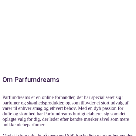
Om Parfumdreams
Parfumdreams er en online forhandler, der har specialiseret sig i
parfumer og skønhedsprodukter, og som tilbyder et stort udvalg af
varer til enhver smag og ethvert behov. Med en dyb passion for
dufte og skønhed har Parfumdreams hurtigt etableret sig som det
oplagte valg for dig, der leder efter kendte mærker såvel som mere
unikke nicheparfumer.
Med sit store udvalg på mere end 850 forskellige mærker henvender