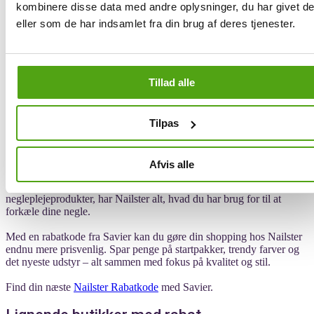
kombinere disse data med andre oplysninger, du har givet d
eller som de har indsamlet fra din brug af deres tjenester.
Med Savier kan du slappe af og nyde din shopping oplevelse hos
Parfumdreams med tillid til, at du opnår de bedst mulige priser -
uden besværet ved manuelt at skulle indtaste kuponkoder. Det er
smart shopping, gjort simpelt - præcis som det skal være.
Tillad alle
Få smukke negle med Nailster og spar
penge med rabatkoder fra Savier
Tilpas
Nailster er kendt for deres komplette udvalg af negleprodukter, der
Afvis alle
hjælper dig med at skabe professionelle resultater hjemme. Uanset
om du søger gelpolish, startkits, UV-lamper eller
negleplejeprodukter, har Nailster alt, hvad du har brug for til at
forkæle dine negle.
Med en rabatkode fra Savier kan du gøre din shopping hos Nailster
endnu mere prisvenlig. Spar penge på startpakker, trendy farver og
det nyeste udstyr – alt sammen med fokus på kvalitet og stil.
Find din næste
Nailster Rabatkode
med Savier.