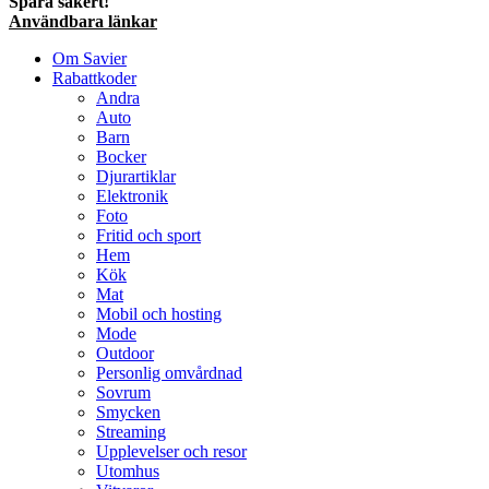
Spara säkert!
Användbara länkar
Om Savier
Rabattkoder
Andra
Auto
Barn
Bocker
Djurartiklar
Elektronik
Foto
Fritid och sport
Hem
Kök
Mat
Mobil och hosting
Mode
Outdoor
Personlig omvårdnad
Sovrum
Smycken
Streaming
Upplevelser och resor
Utomhus