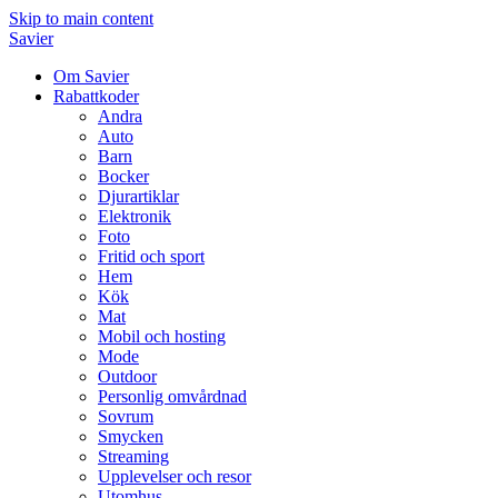
Skip to main content
Savier
Om Savier
Rabattkoder
Andra
Auto
Barn
Bocker
Djurartiklar
Elektronik
Foto
Fritid och sport
Hem
Kök
Mat
Mobil och hosting
Mode
Outdoor
Personlig omvårdnad
Sovrum
Smycken
Streaming
Upplevelser och resor
Utomhus