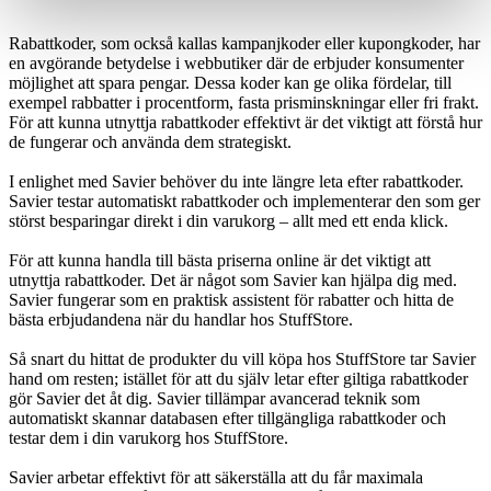
Rabattkoder, som också kallas kampanjkoder eller kupongkoder, har
en avgörande betydelse i webbutiker där de erbjuder konsumenter
möjlighet att spara pengar. Dessa koder kan ge olika fördelar, till
exempel rabbatter i procentform, fasta prisminskningar eller fri frakt.
För att kunna utnyttja rabattkoder effektivt är det viktigt att förstå hur
de fungerar och använda dem strategiskt.
I enlighet med Savier behöver du inte längre leta efter rabattkoder.
Savier testar automatiskt rabattkoder och implementerar den som ger
störst besparingar direkt i din varukorg – allt med ett enda klick.
För att kunna handla till bästa priserna online är det viktigt att
utnyttja rabattkoder. Det är något som Savier kan hjälpa dig med.
Savier fungerar som en praktisk assistent för rabatter och hitta de
bästa erbjudandena när du handlar hos StuffStore.
Så snart du hittat de produkter du vill köpa hos StuffStore tar Savier
hand om resten; istället för att du själv letar efter giltiga rabattkoder
gör Savier det åt dig. Savier tillämpar avancerad teknik som
automatiskt skannar databasen efter tillgängliga rabattkoder och
testar dem i din varukorg hos StuffStore.
Savier arbetar effektivt för att säkerställa att du får maximala