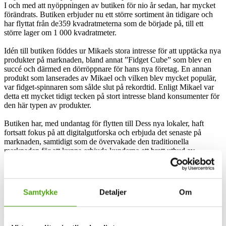
I och med att nyöppningen av butiken för nio år sedan, har mycket
förändrats. Butiken erbjuder nu ett större sortiment än tidigare och
har flyttat från de359 kvadratmeterna som de började på, till ett
större lager om 1 000 kvadratmeter.
Idén till butiken föddes ur Mikaels stora intresse för att upptäcka nya
produkter på marknaden, bland annat ”Fidget Cube” som blev en
succé och därmed en dörröppnare för hans nya företag. En annan
produkt som lanserades av Mikael och vilken blev mycket populär,
var fidget-spinnaren som sålde slut på rekordtid. Enligt Mikael var
detta ett mycket tidigt tecken på stort intresse bland konsumenter för
den här typen av produkter.
Butiken har, med undantag för flytten till Dess nya lokaler, haft
fortsatt fokus på att digitalgutforska och erbjuda det senaste på
marknaden, samtidigt som de övervakade den traditionella
marknaden för att kunna erbjuda kunderna ett brett utbud av
produkter som passar deras behov.
StuffStore och rabattkoder
Samtykke
Detaljer
Om
Webbshoppen StuffStore håller sig kontinuerligt uppdaterad om de