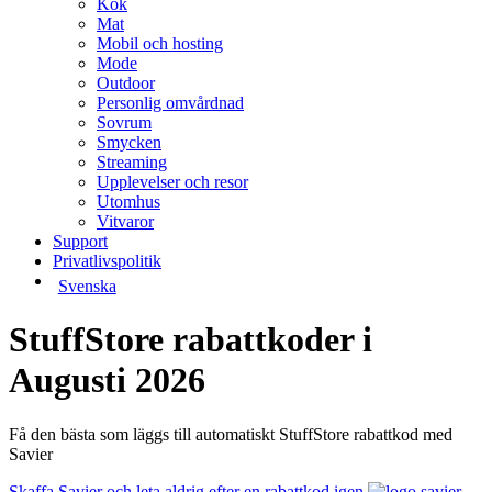
Kök
Mat
Mobil och hosting
Mode
Outdoor
Personlig omvårdnad
Sovrum
Smycken
Streaming
Upplevelser och resor
Utomhus
Vitvaror
Support
Privatlivspolitik
Svenska
StuffStore rabattkoder i
Augusti 2026
Få den bästa som läggs till automatiskt StuffStore rabattkod med
Savier
Skaffa Savier och leta aldrig efter en rabattkod igen