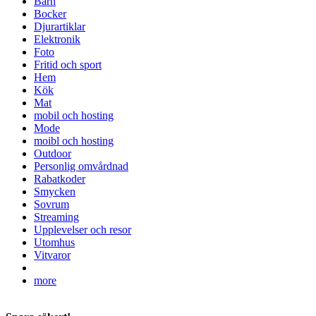
Barn
Bocker
Djurartiklar
Elektronik
Foto
Fritid och sport
Hem
Kök
Mat
mobil och hosting
Mode
moibl och hosting
Outdoor
Personlig omvårdnad
Rabatkoder
Smycken
Sovrum
Streaming
Upplevelser och resor
Utomhus
Vitvaror
more