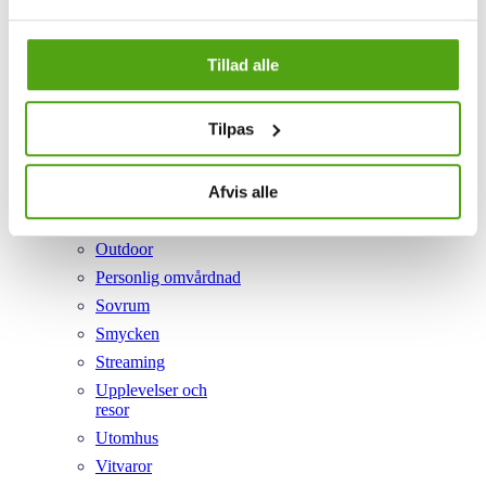
Elektronik
Foto
Tillad alle
Fritid och sport
Hem
Tilpas
Kök
Mat
Afvis alle
Mobil och hosting
Mode
Outdoor
Personlig omvårdnad
Sovrum
Smycken
Streaming
Upplevelser och
resor
Utomhus
Vitvaror