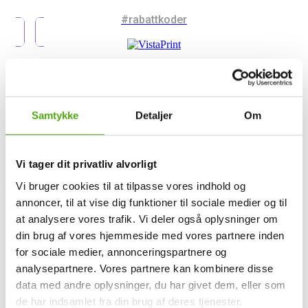
#rabattkoder
#rabattkoder
Samtykke
Detaljer
Om
Vi tager dit privatliv alvorligt
Användbara länkar
Vi bruger cookies til at tilpasse vores indhold og
annoncer, til at vise dig funktioner til sociale medier og til
Om Savier
at analysere vores trafik. Vi deler også oplysninger om
Rabattkoder
Andra
din brug af vores hjemmeside med vores partnere inden
Auto
for sociale medier, annonceringspartnere og
analysepartnere. Vores partnere kan kombinere disse
Barn
data med andre oplysninger, du har givet dem, eller som
Bocker
de har indsamlet fra din brug af deres tjenester.
Djurartiklar