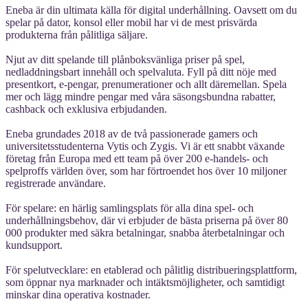
Eneba är din ultimata källa för digital underhållning. Oavsett om du
spelar på dator, konsol eller mobil har vi de mest prisvärda
produkterna från pålitliga säljare.
Njut av ditt spelande till plånboksvänliga priser på spel,
nedladdningsbart innehåll och spelvaluta. Fyll på ditt nöje med
presentkort, e-pengar, prenumerationer och allt däremellan. Spela
mer och lägg mindre pengar med våra säsongsbundna rabatter,
cashback och exklusiva erbjudanden.
Eneba grundades 2018 av de två passionerade gamers och
universitetsstudenterna Vytis och Zygis. Vi är ett snabbt växande
företag från Europa med ett team på över 200 e-handels- och
spelproffs världen över, som har förtroendet hos över 10 miljoner
registrerade användare.
För spelare: en härlig samlingsplats för alla dina spel- och
underhållningsbehov, där vi erbjuder de bästa priserna på över 80
000 produkter med säkra betalningar, snabba återbetalningar och
kundsupport.
För spelutvecklare: en etablerad och pålitlig distribueringsplattform,
som öppnar nya marknader och intäktsmöjligheter, och samtidigt
minskar dina operativa kostnader.