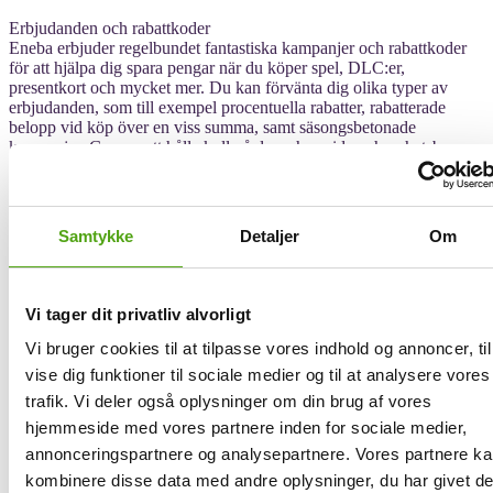
Erbjudanden och rabattkoder
Eneba erbjuder regelbundet fantastiska kampanjer och rabattkoder
för att hjälpa dig spara pengar när du köper spel, DLC:er,
presentkort och mycket mer. Du kan förvänta dig olika typer av
erbjudanden, som till exempel procentuella rabatter, rabatterade
belopp vid köp över en viss summa, samt säsongsbetonade
kampanjer. Genom att hålla koll på deras hemsida och nyhetsbrev
kan du få tillgång till exklusiva rabatter och förhandsinformation om
kommande erbjudanden och kampanjer.
Eneba uppmärksammar också stora shoppingevents som Black
Samtykke
Detaljer
Om
Friday och Cyber Monday, samt anordnar flash-försäljningar under
året där du kan göra fynd under begränsade tidsperioder. Som ny
kund kan du dessutom förvänta dig en välkomstbonus som ett tack
för din första beställning.
Vi tager dit privatliv alvorligt
Genom att vara en del av Enebans community får du tillgång till
Vi bruger cookies til at tilpasse vores indhold og annoncer, til
förmånliga priser, säkra betalningslösningar och snabb återbetalning,
vise dig funktioner til sociale medier og til at analysere vores
samt en kundsupport redo att assistera dig som fick problem. Tack
trafik. Vi deler også oplysninger om din brug af vores
vare deras team av över 200 e-handels- och spelentusiaster världen
över kan du lita på Eneba som en tillförlitlig plattform för alla dina
hjemmeside med vores partnere inden for sociale medier,
digitala underhållningsbehov.
annonceringspartnere og analysepartnere. Vores partnere k
kombinere disse data med andre oplysninger, du har givet d