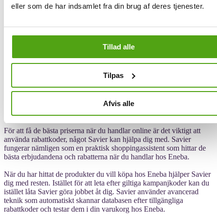
Få rabatt på ENEBA via Savier
eller som de har indsamlet fra din brug af deres tjenester.
Kampanjkoder, även kallade rabattkoder eller kupongkoder, är ett
viktigt verktyg inom e-handel. Dessa koder ger konsumenter
Tillad alle
möjlighet att spara pengar när de handlar online genom att erbjuda
olika fördelar, såsom procentuella rabatter, fasta prisreduktioner eller
gratis frakt. För att på bästa sätt kunna nyttja kampanjkoder behöver
Tilpas
du förstå hur de fungerar, samt använda dem på ett strategiskt sätt.
Med Savier behöver du aldrig mer leta efter rabattkoder. Savier
Afvis alle
testar nämligen automatiskt flera kampanjkoder och tillämpar den
med störst rabatt direkt i din varukorg – allt med bara ett klick.
För att få de bästa priserna när du handlar online är det viktigt att
använda rabattkoder, något Savier kan hjälpa dig med. Savier
fungerar nämligen som en praktisk shoppingassistent som hittar de
bästa erbjudandena och rabatterna när du handlar hos Eneba.
När du har hittat de produkter du vill köpa hos Eneba hjälper Savier
dig med resten. Istället för att leta efter giltiga kampanjkoder kan du
istället låta Savier göra jobbet åt dig. Savier använder avancerad
teknik som automatiskt skannar databasen efter tillgängliga
rabattkoder och testar dem i din varukorg hos Eneba.