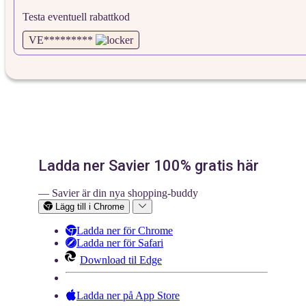
Testa eventuell rabattkod
VE*********
Ladda ner Savier 100% gratis här
— Savier är din nya shopping-buddy
Lägg till i Chrome
Ladda ner för Chrome
Ladda ner för Safari
Download til Edge
Ladda ner på App Store