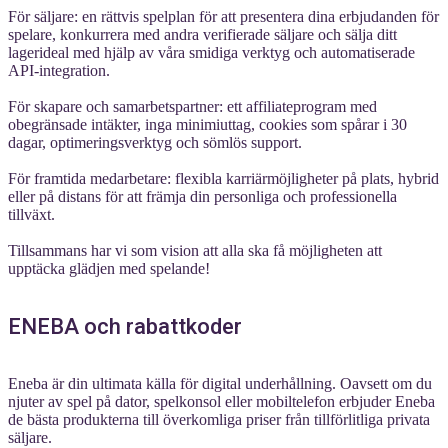
För säljare: en rättvis spelplan för att presentera dina erbjudanden för
spelare, konkurrera med andra verifierade säljare och sälja ditt
lagerideal med hjälp av våra smidiga verktyg och automatiserade
API-integration.
För skapare och samarbetspartner: ett affiliateprogram med
obegränsade intäkter, inga minimiuttag, cookies som spårar i 30
dagar, optimeringsverktyg och sömlös support.
För framtida medarbetare: flexibla karriärmöjligheter på plats, hybrid
eller på distans för att främja din personliga och professionella
tillväxt.
Tillsammans har vi som vision att alla ska få möjligheten att
upptäcka glädjen med spelande!
ENEBA och rabattkoder
Eneba är din ultimata källa för digital underhållning. Oavsett om du
njuter av spel på dator, spelkonsol eller mobiltelefon erbjuder Eneba
de bästa produkterna till överkomliga priser från tillförlitliga privata
säljare.