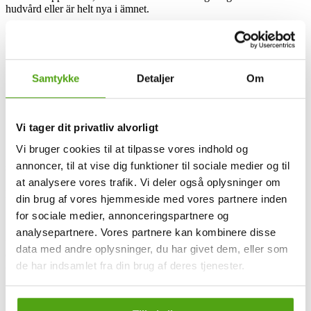
hudvård eller är helt nya i ämnet.
Genom vårt fokus på kvalitet, säkerhet och personlig service, strävar
SethAndSally efter att vara den främsta hudvårdsdestinationen i
Sverige såväl online som offline.
Samtykke
Detaljer
Om
Seth and Sally och rabattkoder
Vi tager dit privatliv alvorligt
SethandSally är en ledande onlinebutik i Sverige som erbjuder ett
Vi bruger cookies til at tilpasse vores indhold og
brett sortiment av hudvårdsprodukter till attraktiva priser. Genom
annoncer, til at vise dig funktioner til sociale medier og til
samarbeten med licensierade, auktoriserade distributörer för den
nordiska marknaden, garanterar SethandSally högkvalitativa
at analysere vores trafik. Vi deler også oplysninger om
produkter samt personlig rådgivning av utbildade hudterapeuter.
din brug af vores hjemmeside med vores partnere inden
for sociale medier, annonceringspartnere og
Kunder hos SethandSally kan förvänta sig att få anpassade
produktprover kopplade till sina köp för en mer personlig
analysepartnere. Vores partnere kan kombinere disse
upplevelse. Dessutom erbjuder företaget snabba leveranser och har
data med andre oplysninger, du har givet dem, eller som
en hög kundnöjdhet, vilket återspeglas i deras betyg på
de har indsamlet fra din brug af deres tjenester.
omdömessidan Trustpilot där de har 4,9 av 5, baserat på över 4250
recensioner.
Utöver sitt sortiment av hudvårdsprodukter erbjuder SethAndSally