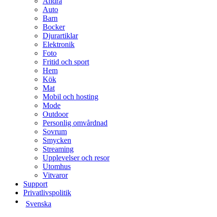
Andra
Auto
Barn
Bocker
Djurartiklar
Elektronik
Foto
Fritid och sport
Hem
Kök
Mat
Mobil och hosting
Mode
Outdoor
Personlig omvårdnad
Sovrum
Smycken
Streaming
Upplevelser och resor
Utomhus
Vitvaror
Support
Privatlivspolitik
Svenska