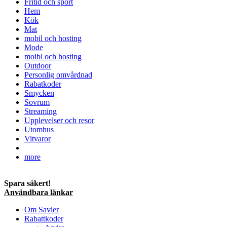
Fritid och sport
Hem
Kök
Mat
mobil och hosting
Mode
moibl och hosting
Outdoor
Personlig omvårdnad
Rabatkoder
Smycken
Sovrum
Streaming
Upplevelser och resor
Utomhus
Vitvaror
more
Spara säkert!
Användbara länkar
Om Savier
Rabattkoder