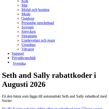
Kök
Mat
Mobil och hosting
Mode
Outdoor
Personlig omvårdnad
Sovrum
Smycken
Streaming
Upplevelser och resor
Utomhus
Vitvaror
Support
Privatlivspolitik
Svenska
Seth and Sally rabattkoder i
Augusti 2026
Få den bästa som läggs till automatiskt Seth and Sally rabattkod med
Savier
Skaffa Savier och leta aldrig efter en rabattkod igen