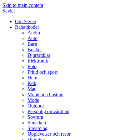
Skip to main content
Savier
Om Savier
Rabattkoder
Andra
Auto
Barn
Bocker
Djurartiklar
Elektronik
Foto
Fritid och sport
Hem
Kök
Mat
Mobil och hosting
Mode
Outdoor
Personlig omvårdnad
Sovrum
Smycken
Streaming
Upplevelser och resor
Utomhus