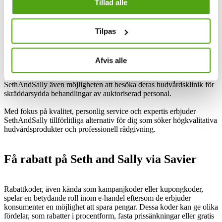
Tillad alle
dessutom kostnadsfria hudkonsultationer online, där kunder kan få
personliga rekommendationer baserade på en digital hudanalys.
Deras engagerade hudspecialister står alltid redo att vägleda kunder
Tilpas
till rätt produkter för deras specifika behov och önskemål.
För en mer interaktiv upplevelse och mer hudvårdstips kan kunder
följa SethAndSally på Instagram där de regelbundet delar i
Afvis alle
branschen beprövade tips, produktnyheter och bakom kulisserna-
material. För dem som föredrar en fysisk upplevelse erbjuder
SethAndSally även möjligheten att besöka deras hudvårdsklinik för
skräddarsydda behandlingar av auktoriserad personal.
Med fokus på kvalitet, personlig service och expertis erbjuder
SethAndSally tillförlitliga alternativ för dig som söker högkvalitativa
hudvårdsprodukter och professionell rådgivning.
Få rabatt på Seth and Sally via Savier
Rabattkoder, även kända som kampanjkoder eller kupongkoder,
spelar en betydande roll inom e-handel eftersom de erbjuder
konsumenter en möjlighet att spara pengar. Dessa koder kan ge olika
fördelar, som rabatter i procentform, fasta prissänkningar eller gratis