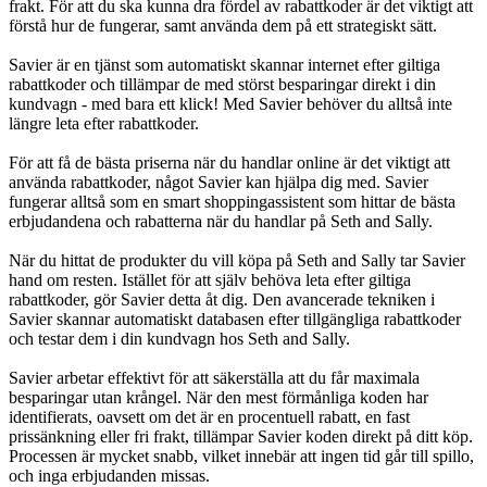
frakt. För att du ska kunna dra fördel av rabattkoder är det viktigt att
förstå hur de fungerar, samt använda dem på ett strategiskt sätt.
Savier är en tjänst som automatiskt skannar internet efter giltiga
rabattkoder och tillämpar de med störst besparingar direkt i din
kundvagn - med bara ett klick! Med Savier behöver du alltså inte
längre leta efter rabattkoder.
För att få de bästa priserna när du handlar online är det viktigt att
använda rabattkoder, något Savier kan hjälpa dig med. Savier
fungerar alltså som en smart shoppingassistent som hittar de bästa
erbjudandena och rabatterna när du handlar på Seth and Sally.
När du hittat de produkter du vill köpa på Seth and Sally tar Savier
hand om resten. Istället för att själv behöva leta efter giltiga
rabattkoder, gör Savier detta åt dig. Den avancerade tekniken i
Savier skannar automatiskt databasen efter tillgängliga rabattkoder
och testar dem i din kundvagn hos Seth and Sally.
Savier arbetar effektivt för att säkerställa att du får maximala
besparingar utan krångel. När den mest förmånliga koden har
identifierats, oavsett om det är en procentuell rabatt, en fast
prissänkning eller fri frakt, tillämpar Savier koden direkt på ditt köp.
Processen är mycket snabb, vilket innebär att ingen tid går till spillo,
och inga erbjudanden missas.