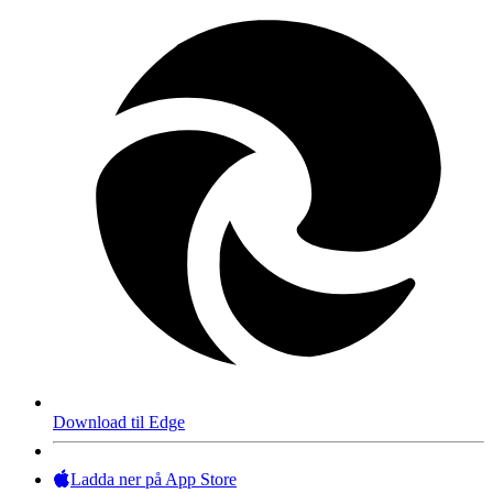
Download til Edge
Ladda ner på App Store