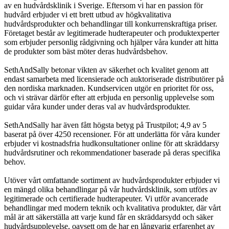
av en hudvårdsklinik i Sverige. Eftersom vi har en passion för
hudvård erbjuder vi ett brett utbud av högkvalitativa
hudvårdsprodukter och behandlingar till konkurrenskraftiga priser.
Företaget består av legitimerade hudterapeuter och produktexperter
som erbjuder personlig rådgivning och hjälper våra kunder att hitta
de produkter som bäst möter deras hudvårdsbehov.
SethAndSally betonar vikten av säkerhet och kvalitet genom att
endast samarbeta med licensierade och auktoriserade distributörer på
den nordiska marknaden. Kundservicen utgör en prioritet för oss,
och vi strävar därför efter att erbjuda en personlig upplevelse som
guidar våra kunder under deras val av hudvårdsprodukter.
SethAndSally har även fått högsta betyg på Trustpilot; 4,9 av 5
baserat på över 4250 recensioner. För att underlätta för våra kunder
erbjuder vi kostnadsfria hudkonsultationer online för att skräddarsy
hudvårdsrutiner och rekommendationer baserade på deras specifika
behov.
Utöver vårt omfattande sortiment av hudvårdsprodukter erbjuder vi
en mängd olika behandlingar på vår hudvårdsklinik, som utförs av
legitimerade och certifierade hudterapeuter. Vi utför avancerade
behandlingar med modern teknik och kvalitativa produkter, där vårt
mål är att säkerställa att varje kund får en skräddarsydd och säker
hudvårdsupplevelse, oavsett om de har en långvarig erfarenhet av