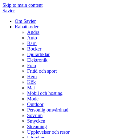
Skip to main content
Savier
Om Savier
Rabattkoder
Andra
Auto
Barn
Bocker
Djurartiklar
Elektronik
Foto
Fritid och sport
Hem
Kök
Mat
Mobil och hosting
Mode
Outdoor
Personlig omvårdnad
Sovrum
Smycken
Streaming
Upplevelser och resor
Utomhus