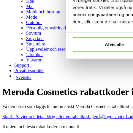
Vi bruger cookies til at tilpas
Kök
Mat
vores trafik. Vi deler også 
Mobil och hosting
annonceringspartnere og anal
Mode
dem, eller som de har indsaml
Outdoor
Personlig omvårdnad
Sovrum
Smycken
Streaming
Afvis alle
Upplevelser och resor
Utomhus
Vitvaror
Support
Privatlivspolitik
Svenska
Meroda Cosmetics rabattkoder i
Få den bästa som läggs till automatiskt Meroda Cosmetics rabattkod 
Skaffa Savier och leta aldrig efter en rabattkod igen
Lad
Kopiera och testa rabattkoderna manuellt