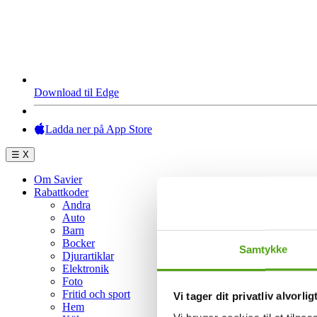
Download til Edge
Ladda ner på App Store
☰
X
Om Savier
Rabattkoder
Andra
Auto
Barn
Bocker
Samtykke
Djurartiklar
Elektronik
Foto
Fritid och sport
Vi tager dit privatliv alvorlig
Hem