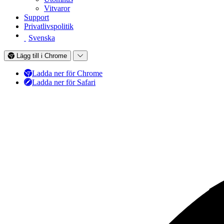
Vitvaror
Support
Privatlivspolitik
Svenska
Lägg till i Chrome
Ladda ner för Chrome
Ladda ner för Safari