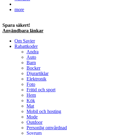
more
Spara säkert!
Användbara länkar
Om Savier
Rabattkoder
Andra
Auto
Barn
Bocker
Djurartiklar
Elektronik
Foto
Fritid och sport
Hem
Kök
Mat
Mobil och hosting
Mode
Outdoor
Personlig omvårdnad
Sovrum