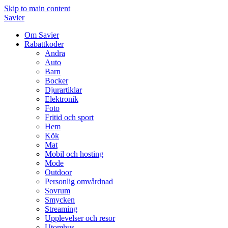
Skip to main content
Savier
Om Savier
Rabattkoder
Andra
Auto
Barn
Bocker
Djurartiklar
Elektronik
Foto
Fritid och sport
Hem
Kök
Mat
Mobil och hosting
Mode
Outdoor
Personlig omvårdnad
Sovrum
Smycken
Streaming
Upplevelser och resor
Utomhus