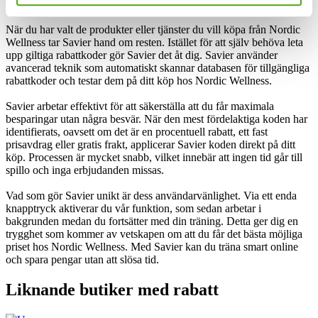
Wellness.
När du har valt de produkter eller tjänster du vill köpa från Nordic
Wellness tar Savier hand om resten. Istället för att själv behöva leta
upp giltiga rabattkoder gör Savier det åt dig. Savier använder
avancerad teknik som automatiskt skannar databasen för tillgängliga
rabattkoder och testar dem på ditt köp hos Nordic Wellness.
Savier arbetar effektivt för att säkerställa att du får maximala
besparingar utan några besvär. När den mest fördelaktiga koden har
identifierats, oavsett om det är en procentuell rabatt, ett fast
prisavdrag eller gratis frakt, applicerar Savier koden direkt på ditt
köp. Processen är mycket snabb, vilket innebär att ingen tid går till
spillo och inga erbjudanden missas.
Vad som gör Savier unikt är dess användarvänlighet. Via ett enda
knapptryck aktiverar du vår funktion, som sedan arbetar i
bakgrunden medan du fortsätter med din träning. Detta ger dig en
trygghet som kommer av vetskapen om att du får det bästa möjliga
priset hos Nordic Wellness. Med Savier kan du träna smart online
och spara pengar utan att slösa tid.
Liknande butiker med rabatt