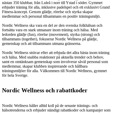
nästan 350 klubbar, från Luleå i norr till Ystad i söder. Gymmet
erbjuder träning för alla, inklusive padelspel och ett exklusivt Grand
Fitness-koncept. Genom glädje, rörelse och styrka skapar
medlemmar och personal tillsammans en positiv träningsmiljö.
Nordic Wellness ska vara en del av den svenska folkhälsan och
fortsätta vara en stark utmanare inom träning och hälsa. Med
ledorden glädje (fun), rörelse (movement), styrka (strong) och
tillsammans (together), fokuserar Nordic Wellness på glädje,
gemenskap och att tillsammans utmana gränserna.
Nordic Wellness strävar efter att erbjuda det allra bästa inom träning
och hälsa. Med snabba reaktioner på aktuella trender och behov,
samt en omtänksam gemenskap som involverar såväl personal som
medlemmar, skapar klubben inspirerande och hållbara
träningsmiljöer för alla. Välkommen till Nordic Wellness, gymmet
för hela Sverige.
Nordic Wellness och rabattkoder
Nordic Wellness håller alltid koll på de senaste tränings- och
hälsotrenderna och erbjuder ständigt rabattkoder och kampanjer som