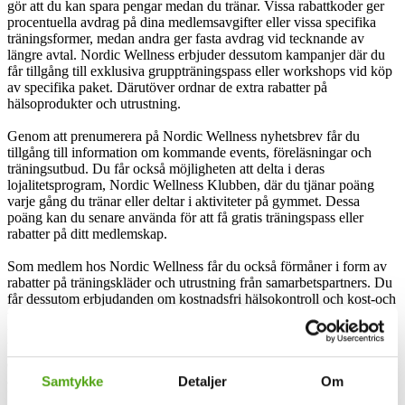
gör att du kan spara pengar medan du tränar. Vissa rabattkoder ger
procentuella avdrag på dina medlemsavgifter eller vissa specifika
träningsformer, medan andra ger fasta avdrag vid tecknande av
längre avtal. Nordic Wellness erbjuder dessutom kampanjer där du
får tillgång till exklusiva gruppträningspass eller workshops vid köp
av specifika paket. Därutöver ordnar de extra rabatter på
hälsoprodukter och utrustning.
Genom att prenumerera på Nordic Wellness nyhetsbrev får du
tillgång till information om kommande events, föreläsningar och
träningsutbud. Du får också möjligheten att delta i deras
lojalitetsprogram, Nordic Wellness Klubben, där du tjänar poäng
varje gång du tränar eller deltar i aktiviteter på gymmet. Dessa
poäng kan du senare använda för att få gratis träningspass eller
rabatter på ditt medlemskap.
Som medlem hos Nordic Wellness får du också förmåner i form av
rabatter på träningskläder och utrustning från samarbetspartners. Du
får dessutom erbjudanden om kostnadsfri hälsokontroll och kost-och
träningsrådgivning. Därtill uppmärksammar Nordic Wellness stora
träningshändelser, exempelvis ”Träningsfredag” och ”Wellness
Wednesday”, med fantastiska erbjudanden och aktiviteter. Detta ger
dig möjlighet att fortsätta hålla motivationen uppe och träna. De
anordnar dessutom temaveckor och kampanjer under året, där du
Samtykke
Detaljer
Om
kan få extra inspiration och motivation till din träning. Sist men inte