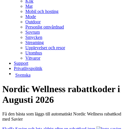
Kök
Mat
Mobil och hosting
Mode
Outdoor
Personlig omvårdnad
Sovrum
Smycken
Streaming
Upplevelser och resor
Utomhus
Vitvaror
Support
Privatlivspolitik
Svenska
Nordic Wellness rabattkoder i
Augusti 2026
Få den bästa som läggs till automatiskt Nordic Wellness rabattkod
med Savier
Skaffa Savier och leta aldrig efter en rabattkod igen