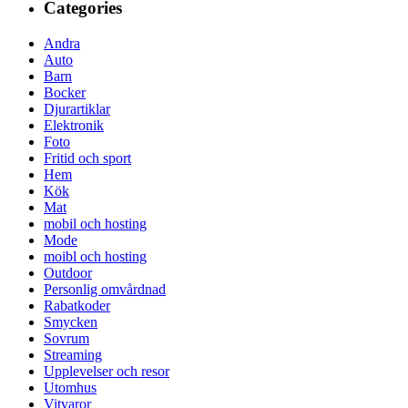
Categories
Andra
Auto
Barn
Bocker
Djurartiklar
Elektronik
Foto
Fritid och sport
Hem
Kök
Mat
mobil och hosting
Mode
moibl och hosting
Outdoor
Personlig omvårdnad
Rabatkoder
Smycken
Sovrum
Streaming
Upplevelser och resor
Utomhus
Vitvaror