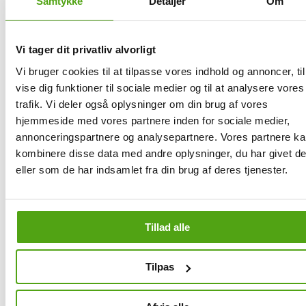
Samtykke
Detaljer
Om
När du har hittat de produkter du vill ha hos Panduro kan Savier
automatiskt lösa in dina rabattkoder åt dig. Istället för att lägga tid på
leta efter giltiga koder scannar Savier internet efter koder med hjälp
av avancerad teknik; dessa testas sedan en efter en i din varukorg
Vi tager dit privatliv alvorligt
hos Panduros hemsida.
Vi bruger cookies til at tilpasse vores indhold og annoncer, til
Savier arbetar blixtsnabbt för att se till så att ni får största möjliga
vise dig funktioner til sociale medier og til at analysere vores
besparing utan krångel! När den mest gynnsamma koden har
trafik. Vi deler også oplysninger om din brug af vores
identifierats - oavsett om den innebär procentuell rabatt, fast
prisavdrag eller fri frakt - tillämpar Savier automatiskt koden på ditt
hjemmeside med vores partnere inden for sociale medier,
köp. Det sker så snabbt så Du riskerar inte ens missa kortvariga
annonceringspartnere og analysepartnere. Vores partnere k
erbjudanden!
kombinere disse data med andre oplysninger, du har givet d
Det unika med Savier är dess användarvänlighet: vår tjänst aktiveras
eller som de har indsamlet fra din brug af deres tjenester.
med ett klick, vilket låter dig fortsätta ditt köp while vi ser till så Du
får bästa möjliga pris hos Pandro! På så sätt slipper ni krånglet med
leta efter rabatter; ni sparar både tid samtidigt som ni handlar.
Tillad alle
Liknande butiker med rabatt
Tilpas