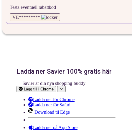
Testa eventuell rabattkod
VE*********
Ladda ner Savier 100% gratis här
— Savier är din nya shopping-buddy
Lägg till i Chrome
Ladda ner för Chrome
Ladda ner för Safari
Download til Edge
Ladda ner på App Store