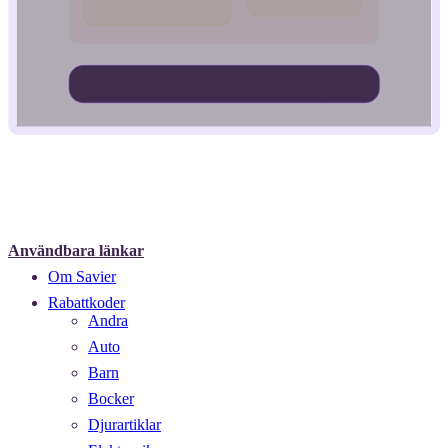
Användbara länkar
Om Savier
Rabattkoder
Andra
Auto
Barn
Bocker
Djurartiklar