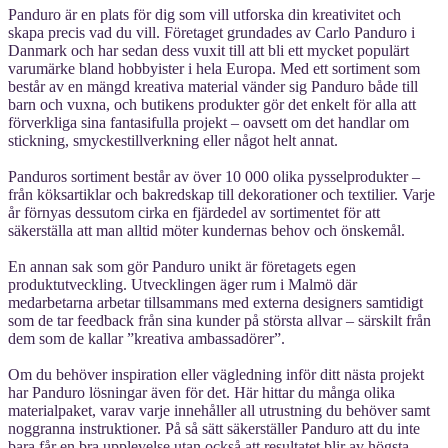
Panduro är en plats för dig som vill utforska din kreativitet och
skapa precis vad du vill. Företaget grundades av Carlo Panduro i
Danmark och har sedan dess vuxit till att bli ett mycket populärt
varumärke bland hobbyister i hela Europa. Med ett sortiment som
består av en mängd kreativa material vänder sig Panduro både till
barn och vuxna, och butikens produkter gör det enkelt för alla att
förverkliga sina fantasifulla projekt – oavsett om det handlar om
stickning, smyckestillverkning eller något helt annat.
Panduros sortiment består av över 10 000 olika pysselprodukter –
från köksartiklar och bakredskap till dekorationer och textilier. Varje
år förnyas dessutom cirka en fjärdedel av sortimentet för att
säkerställa att man alltid möter kundernas behov och önskemål.
En annan sak som gör Panduro unikt är företagets egen
produktutveckling. Utvecklingen äger rum i Malmö där
medarbetarna arbetar tillsammans med externa designers samtidigt
som de tar feedback från sina kunder på största allvar – särskilt från
dem som de kallar ”kreativa ambassadörer”.
Om du behöver inspiration eller vägledning inför ditt nästa projekt
har Panduro lösningar även för det. Här hittar du många olika
materialpaket, varav varje innehåller all utrustning du behöver samt
noggranna instruktioner. På så sätt säkerställer Panduro att du inte
bara får en bra upplevelse utan också att resultatet blir av högsta