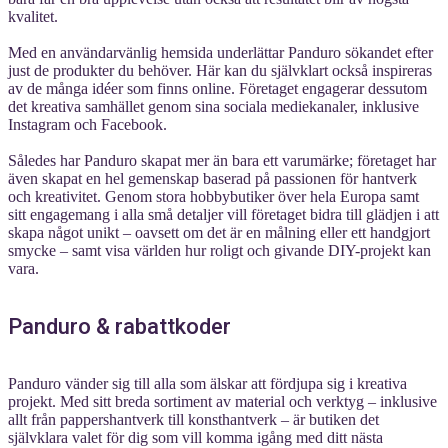
kvalitet.
Med en användarvänlig hemsida underlättar Panduro sökandet efter
just de produkter du behöver. Här kan du självklart också inspireras
av de många idéer som finns online. Företaget engagerar dessutom
det kreativa samhället genom sina sociala mediekanaler, inklusive
Instagram och Facebook.
Således har Panduro skapat mer än bara ett varumärke; företaget har
även skapat en hel gemenskap baserad på passionen för hantverk
och kreativitet. Genom stora hobbybutiker över hela Europa samt
sitt engagemang i alla små detaljer vill företaget bidra till glädjen i att
skapa något unikt – oavsett om det är en målning eller ett handgjort
smycke – samt visa världen hur roligt och givande DIY-projekt kan
vara.
Panduro & rabattkoder
Panduro vänder sig till alla som älskar att fördjupa sig i kreativa
projekt. Med sitt breda sortiment av material och verktyg – inklusive
allt från pappershantverk till konsthantverk – är butiken det
självklara valet för dig som vill komma igång med ditt nästa