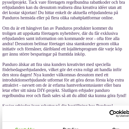
pysselprojekt. Tack vare företagets regelbundna rabattkoder och bra
erbjudanden kan du dessutom realisera dina kreativa idéer utan att
det kostar skjortan! Du hittar enkelt de aktuella erbjudandena på
Panduros hemsida eller på flera olika rabattplattformar online.
Om du är ett hängivet fan av Panduros produkter kommer du
troligen att uppskatta företagets nyhetsbrev, där du får exklusiva
erbjudanden samt information om kommande reor - ofta före alla
andra! Dessutom belönar företaget sina stamkunder genom olika
initiativ och förmåner, däribland ett lojalitetsprogram där varje köp
ger ännu större besparingar på framtida inköp.
Panduro älskar att fira sina kunders kreativitet med speciella
födelsedagserbjudanden, vilket gör det extra roligt att handla inför
den stora dagen! Nya kunder välkomnas dessutom med ett
introduktionserbjudande utformat för att göra deras första köp extra
attraktivt - oavsett om de är erfarna hantverksentusiaster eller bara
letar efter sitt nästa DIY-projekt. Slutligen erbjuder panduro
regelbundna reor och flash sales så att du alltid ska kunna göra fynd!
Savier erbjuder även rabatter på din beställning hos Panduro!
Vår shoppingassistent underlättar jakten på de bästa erbjudandena
och rabatterna - särskilt när du handlar online! För bästa möjliga
priser bör rabattkoder användas - här kan Savier hjälpa dig!