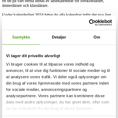
en titt på vårt breda utbud av lärarkalendrar för förskolelärare,
ämneslärare och klasslärare.
Under kalenderåret 2024 hittar du alla kalendrar inför det nya året.
Vissa av kalendrarna för 2025 finns redan tillgängliga, medan de
flesta släpps sommaren 2024. Hos oss kan du hitta scheman för ditt
nya kalenderår! Vi erbjuder ett stort urval av profilkalendrar och
reklamkalendrar, vilket kan hjälpa till att profilera ert företag. Vi kan
Samtykke
Detaljer
Om
bland annat skapa väggkalendrar med egna bilder och fickkalendrar
med er logotyp.
Vi tager dit privatliv alvorligt
Kalenderkungen och rabattkoder
Vi bruger cookies til at tilpasse vores indhold og
annoncer, til at vise dig funktioner til sociale medier og til
Kalenderkungen har sedan starten år 2009 etablerat sig som en av
at analysere vores trafik. Vi deler også oplysninger om
Sveriges ledande leverantörer av almanackor och
din brug af vores hjemmeside med vores partnere inden
anteckningsböcker. Företagets mål har alltid varit att erbjuda ett
omfattande sortiment av kalendrar från de mest populära
for sociale medier, annonceringspartnere og
varumärken såsom Filofax, Moleskine och Leuchtturm 1917.
analysepartnere. Vores partnere kan kombinere disse
Genom att specialisera sig på att erbjuda kalendrar till lärare har
data med andre oplysninger, du har givet dem, eller som
Kalenderkungen även fått förtroendet från skolor och lärare att
leverera högkvalitativa produkter.
de har indsamlet fra din brug af deres tjenester.
Med en slogan som “Kalenderkungen – allt inom Filofax och