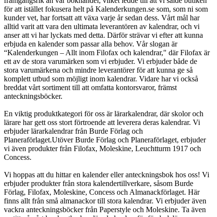
framgångsrik än vår bokhandel, vilket ledde till att vi sålde butiken
för att istället fokusera helt på Kalenderkungen.se som, som ni som
kunder vet, har fortsatt att växa varje år sedan dess. Vårt mål har
alltid varit att vara den ultimata leverantören av kalendrar, och vi
anser att vi har lyckats med detta. Därför strävar vi efter att kunna
erbjuda en kalender som passar alla behov. Vår slogan är
“Kalenderkungen – Allt inom Filofax och kalendrar," där Filofax är
ett av de stora varumärken som vi erbjuder. Vi erbjuder både de
stora varumärkena och mindre leverantörer för att kunna ge så
komplett utbud som möjligt inom kalendrar. Vidare har vi också
breddat vårt sortiment till att omfatta kontorsvaror, främst
anteckningsböcker.
En viktig produktkategori för oss är lärarkalendrar, där skolor och
lärare har gett oss stort förtroende att leverera deras kalendrar. Vi
erbjuder lärarkalendrar från Burde Förlag och
Planeraförlaget.Utöver Burde Förlag och Planeraförlaget, erbjuder
vi även produkter från Filofax, Moleskine, Leuchtturm 1917 och
Concess.
Vi hoppas att du hittar en kalender eller anteckningsbok hos oss! Vi
erbjuder produkter från stora kalendertillverkare, såsom Burde
Förlag, Filofax, Moleskine, Concess och Almanackförlaget. Här
finns allt från små almanackor till stora kalendrar. Vi erbjuder även
vackra anteckningsböcker från Paperstyle och Moleskine. Ta även