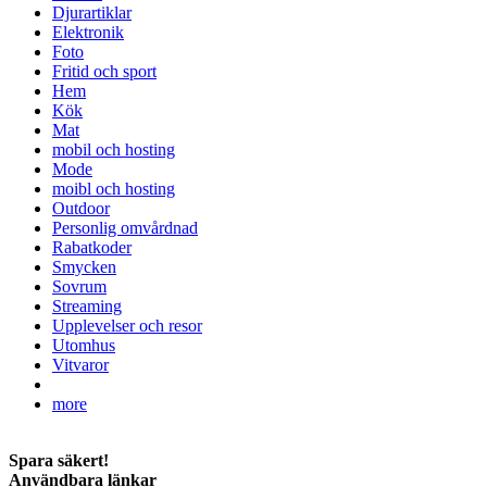
Djurartiklar
Elektronik
Foto
Fritid och sport
Hem
Kök
Mat
mobil och hosting
Mode
moibl och hosting
Outdoor
Personlig omvårdnad
Rabatkoder
Smycken
Sovrum
Streaming
Upplevelser och resor
Utomhus
Vitvaror
more
Spara säkert!
Användbara länkar