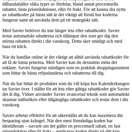
tillhandahåller olika typer av fördelar, bland annat procentuella
rabatter, fasta prisreduktioner, eller fri frakt. För att kunna dra nytta
av rabattkoder på bästa sätt är det viktigt att förstå hur koderna
fungerar samt att använda dem på ett strategiskt sätt.
Med Savier behöver du inte längre leta efter rabattkoder. Savier
testar automatiskt rabatterna och tillämpar den som ger dig den
största rabatten direkt i din varukorg. Detta sker smidigt och med
bara ett klick.
När du handlar online är det viktigt att alltid använda rabattkoder för
att få de bästa priserna. Med Savier kan du dessutmo möta det
enklare. Savier fungerar nämligen som en praktisk shoppingassistent
som hittar de bästa erbjudandena och rabatterna till dig.
När du har hittat de produkter som du vill köpa hos Kalenderkungen
tar Savier över. I stället för att leta efter giltiga rabattkoder gör Savier
det åt dig. Vidare använder Savier avancerad teknik som automatiskt
skannar nätbutiken efter tillgängliga rabattkoder och testar dem i din
varukorg.
Savier arbetar effektivt för att säkerställa att du kan maximera din
besparing utan krångel. När den mest förmånliga koden har
identifierats – oavsett om det gäller en procentuell rabatt, en fast
prisreduktion eller fri frakt – appliceras koden direkt på ditt köp.