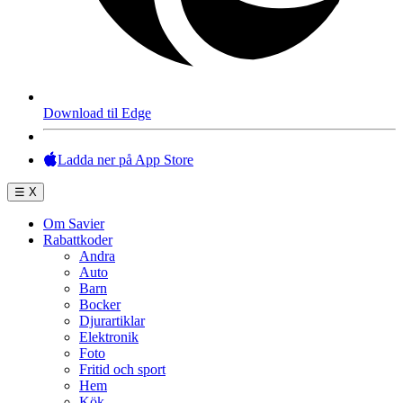
Download til Edge
Ladda ner på App Store
☰
X
Om Savier
Rabattkoder
Andra
Auto
Barn
Bocker
Djurartiklar
Elektronik
Foto
Fritid och sport
Hem
Kök