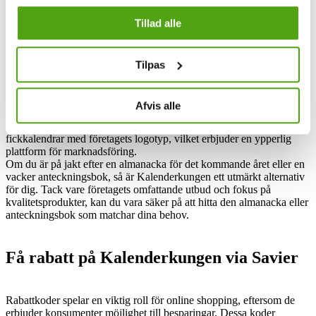
kalendrar” strävar företaget efter att framstå som en komplett
Tillad alle
leverantör inom sin bransch. Genom att erbjuda allt ifrån
småalmanackor till stora, praktiska kalendrar samt vackra
anteckningsböcker från bland annat Paperstyle och Moleskine har
Kalenderkungen etablerat sig som en tillförlitlig leverantör av
Tilpas
almanackor och anteckningsböcker.
Vidare erbjuder Kalenderkungen profileringmöjligheter för företag
Afvis alle
genom profilkalendrar och reklamkalendrar. Detta innebär att företag
kan skapa väggkalendrar med egna bilder som exempelvis
fickkalendrar med företagets logotyp, vilket erbjuder en ypperlig
plattform för marknadsföring.
Om du är på jakt efter en almanacka för det kommande året eller en
vacker anteckningsbok, så är Kalenderkungen ett utmärkt alternativ
för dig. Tack vare företagets omfattande utbud och fokus på
kvalitetsprodukter, kan du vara säker på att hitta den almanacka eller
anteckningsbok som matchar dina behov.
Få rabatt på Kalenderkungen via Savier
Rabattkoder spelar en viktig roll för online shopping, eftersom de
erbjuder konsumenter möjlighet till besparingar. Dessa koder