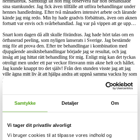
hemmabruk. Samtidigt lät hon mig observera när hon behandlade
sina stamkunder. Jag fick även tillfälle att utföra behandlingar under
hennes handledning. Efter två månaders intensivt arbete och lärande
kände jag mig redo. Min hy hade gradvis förbättrats, även om aknen
fortsatt var envis och svårbehandlad. Jag var på vippen att ge upp…
Snart kom dagen då allt skulle förändras. Jag hade hört talas om en
örtbaserad peeling, som nyligen lanserats i Sverige. Jag bestämde
mig för att prova den. Efter tre behandlingar i kombination med
djupgående ansiktsbehandlingar började jag se resultat, och jag
insåg att jag hittat rätt behandling för mig. Enligt mig kan det tyckas
otroligt men under ett par veckor försvann min akne helt och hållet.
Jag kunde knappt tro det själv! Från den stunden visste jag att jag
ville ägna mitt liv åt att hjälpa andra att uppnå samma vackra hy som
jag själv hade fått. Om jag kunde förbättra min hud och dra nytta av
min kunskap, borde mina kunder kunna göra likadant!
Idag har Hudoteket vuxit från en liten skönhetssalong på 47
kvadratmeter, till ett modernt “krämpalats” med fyra våningsplan
Samtykke
Detaljer
Om
mitt i centrala Jönköping. Vi har även en anläggning i centrala
Malmö. Jag var en pionjär inom onlineförsäljningen av
professionella hudvårdsprodukter med en webbshop, redan under
slutet av 1990-talet. Idag utgör vår näthandel en betydande del av
Vi tager dit privatliv alvorligt
vår verksamhet. Med omkring trettio kunniga medarbetare arbetar vi
Vi bruger cookies til at tilpasse vores indhold og
för att hjälpa våra kunder att stärka sitt självförtroende på ett