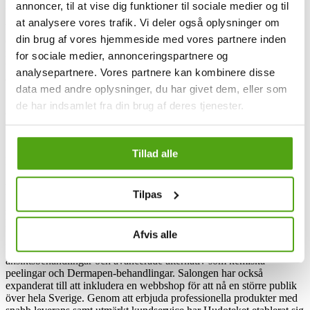
personligt, professionellt och engagerat sätt.
annoncer, til at vise dig funktioner til sociale medier og til
at analysere vores trafik. Vi deler også oplysninger om
Vi är övertygade om att det går att skapa reell förändring. Vi tror att
din brug af vores hjemmeside med vores partnere inden
drömmen om en felfri hy kan bli verklighet. Med rätt hudvård,
regelbundna behandlingar och lite tålamod kan alla uppnå en
for sociale medier, annonceringspartnere og
vackrare hy – det är vår övertygelse. Kom till Hudoteket så kanske
analysepartnere. Vores partnere kan kombinere disse
även du får din drömhy!
data med andre oplysninger, du har givet dem, eller som
de har indsamlet fra din brug af deres tjenester.
Hudoteket och rabattkoder
Tillad alle
Hudoteket är en ledande skönhetssalong som grundades redan 1972.
Salongens fokus ligger på att erbjuda kunderna en vackrare hud och
välmående genom professionella behandlingar och
Tilpas
kvalitetsprodukter. Med lång erfarenhet och expertis inom området
strävar Hudoteket efter att hjälpa varje individ att uppnå optimala
hudvårdsresultat som ökar deras självförtroende.
Afvis alle
Hudoteket erbjuder ett brett utbud av behandlingar, både klassiska
ansiktsbehandlingar och avancerade alternativ som kemiska
peelingar och Dermapen-behandlingar. Salongen har också
expanderat till att inkludera en webbshop för att nå en större publik
över hela Sverige. Genom att erbjuda professionella produkter med