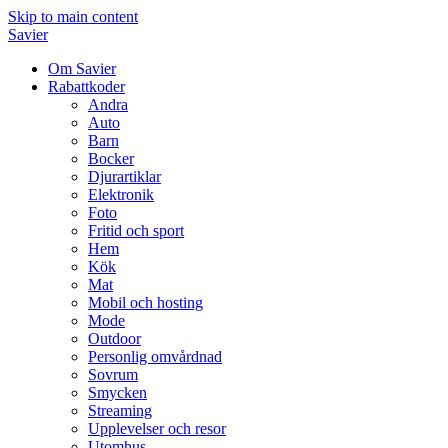
Skip to main content
Savier
Om Savier
Rabattkoder
Andra
Auto
Barn
Bocker
Djurartiklar
Elektronik
Foto
Fritid och sport
Hem
Kök
Mat
Mobil och hosting
Mode
Outdoor
Personlig omvårdnad
Sovrum
Smycken
Streaming
Upplevelser och resor
Utomhus