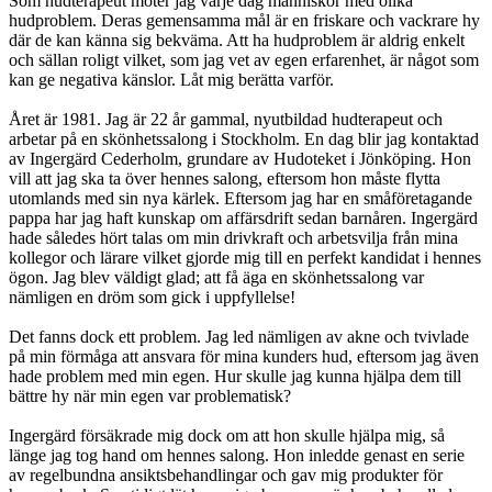
Som hudterapeut möter jag varje dag människor med olika
hudproblem. Deras gemensamma mål är en friskare och vackrare hy
där de kan känna sig bekväma. Att ha hudproblem är aldrig enkelt
och sällan roligt vilket, som jag vet av egen erfarenhet, är något som
kan ge negativa känslor. Låt mig berätta varför.
Året är 1981. Jag är 22 år gammal, nyutbildad hudterapeut och
arbetar på en skönhetssalong i Stockholm. En dag blir jag kontaktad
av Ingergärd Cederholm, grundare av Hudoteket i Jönköping. Hon
vill att jag ska ta över hennes salong, eftersom hon måste flytta
utomlands med sin nya kärlek. Eftersom jag har en småföretagande
pappa har jag haft kunskap om affärsdrift sedan barnåren. Ingergärd
hade således hört talas om min drivkraft och arbetsvilja från mina
kollegor och lärare vilket gjorde mig till en perfekt kandidat i hennes
ögon. Jag blev väldigt glad; att få äga en skönhetssalong var
nämligen en dröm som gick i uppfyllelse!
Det fanns dock ett problem. Jag led nämligen av akne och tvivlade
på min förmåga att ansvara för mina kunders hud, eftersom jag även
hade problem med min egen. Hur skulle jag kunna hjälpa dem till
bättre hy när min egen var problematisk?
Ingergärd försäkrade mig dock om att hon skulle hjälpa mig, så
länge jag tog hand om hennes salong. Hon inledde genast en serie
av regelbundna ansiktsbehandlingar och gav mig produkter för