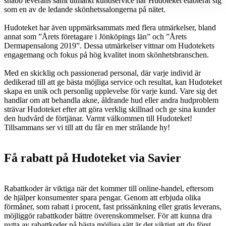
snabb leverans samt utmärkt kundservice har Hudoteket etablerat sig
som en av de ledande skönhetssalongerna på nätet.
Hudoteket har även uppmärksammats med flera utmärkelser, bland
annat som ”Årets företagare i Jönköpings län” och ”Årets
Dermapensalong 2019”. Dessa utmärkelser vittnar om Hudotekets
engagemang och fokus på hög kvalitet inom skönhetsbranschen.
Med en skicklig och passionerad personal, där varje individ är
dedikerad till att ge bästa möjliga service och resultat, kan Hudoteket
skapa en unik och personlig upplevelse för varje kund. Vare sig det
handlar om att behandla akne, åldrande hud eller andra hudproblem
strävar Hudoteket efter att göra verklig skillnad och ge sina kunder
den hudvård de förtjänar. Varmt välkommen till Hudoteket!
Tillsammans ser vi till att du får en mer strålande hy!
Få rabatt på Hudoteket via Savier
Rabattkoder är viktiga när det kommer till online-handel, eftersom
de hjälper konsumenter spara pengar. Genom att erbjuda olika
förmåner, som rabatt i procent, fast prissänkning eller gratis leverans,
möjliggör rabattkoder bättre överenskommelser. För att kunna dra
nytta av rabattkoder på bästa möjliga sätt är det viktigt att du först