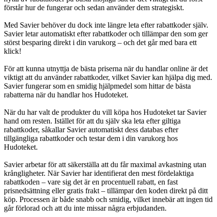
förstår hur de fungerar och sedan använder dem strategiskt.
Med Savier behöver du dock inte längre leta efter rabattkoder själv.
Savier letar automatiskt efter rabattkoder och tillämpar den som ger
störst besparing direkt i din varukorg – och det går med bara ett
klick!
För att kunna utnyttja de bästa priserna när du handlar online är det
viktigt att du använder rabattkoder, vilket Savier kan hjälpa dig med.
Savier fungerar som en smidig hjälpmedel som hittar de bästa
rabatterna när du handlar hos Hudoteket.
När du har valt de produkter du vill köpa hos Hudoteket tar Savier
hand om resten. Istället för att du själv ska leta efter giltiga
rabattkoder, såkallar Savier automatiskt dess databas efter
tillgängliga rabattkoder och testar dem i din varukorg hos
Hudoteket.
Savier arbetar för att säkerställa att du får maximal avkastning utan
krångligheter. När Savier har identifierat den mest fördelaktiga
rabattkoden – vare sig det är en procentuell rabatt, en fast
prisnedsättning eller gratis frakt – tillämpar den koden direkt på ditt
köp. Processen är både snabb och smidig, vilket innebär att ingen tid
går förlorad och att du inte missar några erbjudanden.