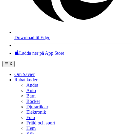
Download til Edge
Ladda ner på App Store
☰
X
Om Savier
Rabattkoder
Andra
Auto
Barn
Bocker
Djurartiklar
Elektronik
Foto
Fritid och sport
Hem
Kök