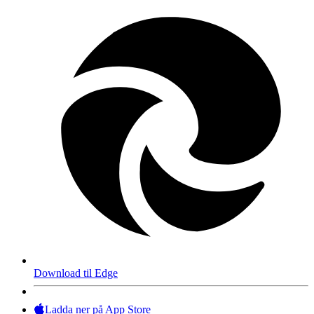
Download til Edge
Ladda ner på App Store