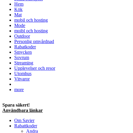
Hem
Kök
Mat
mobil och hosting
Mode
moibl och hosting
Outdoor
Personlig omvårdnad
Rabatkoder
Smycken
Sovrum
Streaming
Upplevelser och resor
Utomhus
Vitvaror
more
Spara säkert!
Användbara länkar
Om Savier
Rabattkoder
Andra