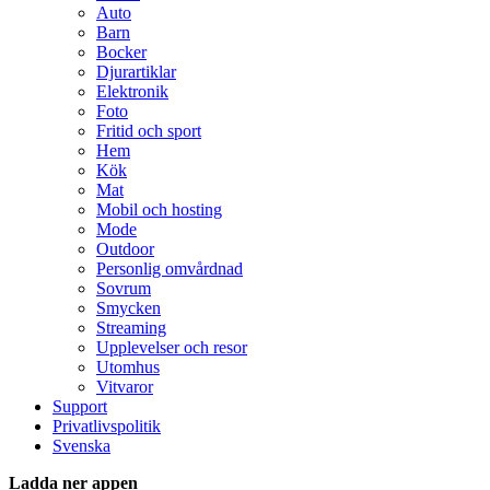
Auto
Barn
Bocker
Djurartiklar
Elektronik
Foto
Fritid och sport
Hem
Kök
Mat
Mobil och hosting
Mode
Outdoor
Personlig omvårdnad
Sovrum
Smycken
Streaming
Upplevelser och resor
Utomhus
Vitvaror
Support
Privatlivspolitik
Svenska
Ladda ner appen