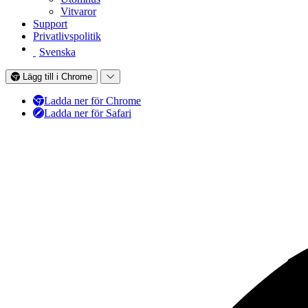
Vitvaror
Support
Privatlivspolitik
Svenska
Lägg till i Chrome
Ladda ner för Chrome
Ladda ner för Safari