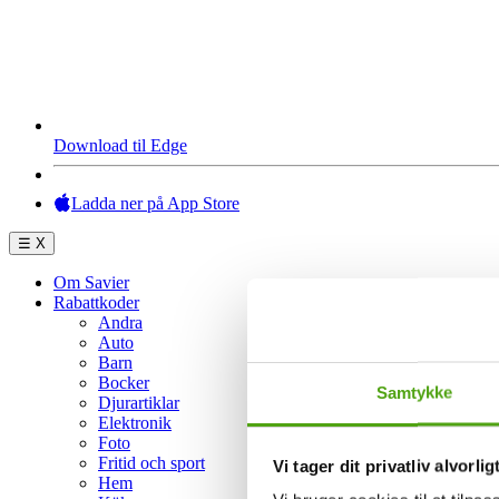
Download til Edge
Ladda ner på App Store
☰
X
Om Savier
Rabattkoder
Andra
Auto
Barn
Bocker
Samtykke
Djurartiklar
Elektronik
Foto
Fritid och sport
Vi tager dit privatliv alvorlig
Hem