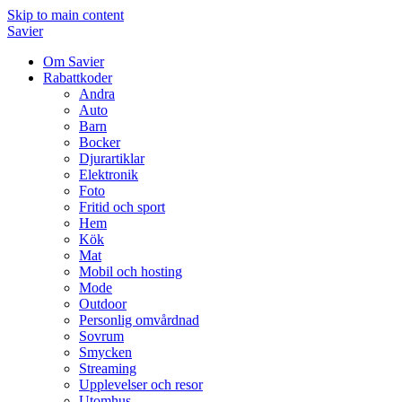
Skip to main content
Savier
Om Savier
Rabattkoder
Andra
Auto
Barn
Bocker
Djurartiklar
Elektronik
Foto
Fritid och sport
Hem
Kök
Mat
Mobil och hosting
Mode
Outdoor
Personlig omvårdnad
Sovrum
Smycken
Streaming
Upplevelser och resor
Utomhus