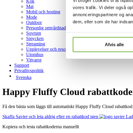
Vi bruger cookies til at tilpas
Kök
Mat
vores trafik. Vi deler også 
Mobil och hosting
annonceringspartnere og anal
Mode
dem, eller som de har indsaml
Outdoor
Personlig omvårdnad
Sovrum
Smycken
Streaming
Afvis alle
Upplevelser och resor
Utomhus
Vitvaror
Support
Privatlivspolitik
Svenska
Happy Fluffy Cloud rabattkoder
Få den bästa som läggs till automatiskt Happy Fluffy Cloud rabattko
Skaffa Savier och leta aldrig efter en rabattkod igen
Lad
Kopiera och testa rabattkoderna manuellt