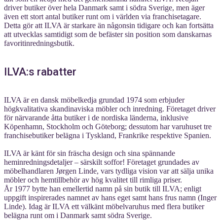
driver butiker över hela Danmark samt i södra Sverige, men äger
även ett stort antal butiker runt om i världen via franchisetagare.
Detta gör att ILVA är starkare än någonsin tidigare och kan fortsätta
att utvecklas samtidigt som de befäster sin position som danskarnas
favoritinredningsbutik.
ILVA:s rabatter
ILVA är en dansk möbelkedja grundad 1974 som erbjuder
högkvalitativa skandinaviska möbler och inredning. Företaget driver
för närvarande åtta butiker i de nordiska länderna, inklusive
Köpenhamn, Stockholm och Göteborg; dessutom har varuhuset tre
franchisebutiker belägna i Tyskland, Frankrike respektive Spanien.
ILVA är känt för sin fräscha design och sina spännande
heminredningsdetaljer – särskilt soffor! Företaget grundades av
möbelhandlaren Jørgen Linde, vars tydliga vision var att sälja unika
möbler och hemtillbehör av hög kvalitet till rimliga priser.
År 1977 bytte han emellertid namn på sin butik till ILVA; enligt
uppgift inspirerades namnet av hans eget samt hans frus namn (Inger
Linde). Idag är ILVA ett välkänt möbelvaruhus med flera butiker
belägna runt om i Danmark samt södra Sverige.