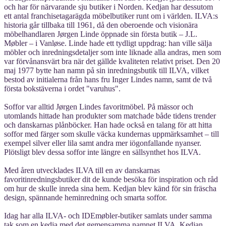
och har för närvarande sju butiker i Norden. Kedjan har dessutom
ett antal franchisetagarägda möbelbutiker runt om i världen. ILVA:s
historia går tillbaka till 1961, då den oberoende och visionära
möbelhandlaren Jørgen Linde öppnade sin första butik – J.L.
Møbler – i Vanløse. Linde hade ett tydligt uppdrag: han ville sälja
möbler och inredningsdetaljer som inte liknade alla andras, men som
var förvånansvärt bra när det gällde kvaliteten relativt priset. Den 20
maj 1977 bytte han namn på sin inredningsbutik till ILVA, vilket
bestod av initialerna från hans fru Inger Lindes namn, samt de två
första bokstäverna i ordet "varuhus".
Soffor var alltid Jørgen Lindes favoritmöbel. På mässor och
utomlands hittade han produkter som matchade både tidens trender
och danskarnas plånböcker. Han hade också en talang för att hitta
soffor med färger som skulle väcka kundernas uppmärksamhet – till
exempel silver eller lila samt andra mer iögonfallande nyanser.
Plötsligt blev dessa soffor inte längre en sällsynthet hos ILVA.
Med åren utvecklades ILVA till en av danskarnas
favoritinredningsbutiker dit de kunde besöka för inspiration och råd
om hur de skulle inreda sina hem. Kedjan blev känd för sin fräscha
design, spännande heminredning och smarta soffor.
Idag har alla ILVA- och IDEmøbler-butiker samlats under samma
tak som en kedja med det gemensamma namnet ILVA. Kedjan