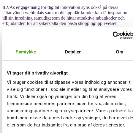
ILVAs engagemang för digital innovation syns också på deras
lättanvända webbplats samt mobilapp där kunder kan få inspiration
till sin inredning samtidigt som de hittar attraktiva rabattkoder och
erbjudanden för att säkerställa den bästa shoppingupplevelsen
online.
Kunderna kan ta del av specialerbjudanden genom att anmäla sig till
ILVAs nyhetsbrev där exklusiva erbjudanden samt tidiga varningar
om reor skickas ut till prenumeranterna. Möbelvaruhuset erbjuder
Samtykke
Detaljer
Om
även ett lojalitetsprogram där stamkunder belönas med ytterligare
besparingar samt andra förmåner.
ILVA firar dessutom sina kunders födelsedagar genom att erbjuda
personliga rabatter på deras speciella dagar – något vi anser vara en
Vi tager dit privatliv alvorligt
extra anledning att handla hos dem! Vidare erbjuder företaget
Vi bruger cookies til at tilpasse vores indhold og annoncer, til
välkomstrabatter till nya kunder.
vise dig funktioner til sociale medier og til at analysere vores
Möbelbutiken ILVA erbjuder säsongsförsäljning såväl som flash
trafik. Vi deler også oplysninger om din brug af vores
deals riktade mot prisjägare som letar efter de senaste trenderna till
hjemmeside med vores partnere inden for sociale medier,
rabatterade priser; särskilt Black Friday- respektive Cyber Monday-
reor med fantastiska erbjudanden! Sammantaget framstår ILVA vara
annonceringspartnere og analysepartnere. Vores partnere k
en modern möbelbutik – alltid redo med attraktiva erbjudanden såväl
kombinere disse data med andre oplysninger, du har givet d
som rabattkoder för att säkerställa den bästa shoppingupplevelsen
eller som de har indsamlet fra din brug af deres tjenester.
online.