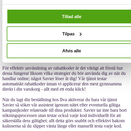
Få rabatt hos Ilva via Savier
Tillad alle
Hitta bäst rabatt hos Ilva! Med Savier behöver du inte leta efter
rabatter – vår shoppingassistent gör det åt dig istället!
Tilpas
Rabattkoder (även kända som kampanj- eller kupongkoder) spelar
en viktig roll inom näthandel då dessa hjälper konsumenter spara
Afvis alle
pengar på sina köp. Koderna kan erbjuda olika typer av rabatter
såsom procentuella prissänkningar eller fri frakt.
För effektiv användning av rabattkoder är det viktigt att förstå hur
dessa fungerar liksom vilka strategier du bör använda dig av när du
handlar online; något Savier löser åt dig! Vår tjänst testar
automatiskt rabattkoder innan vi applicerar den mest gynnsamma
direkt i din varukorg - allt med ett enda klick!
När du lagt din beställning hos Ilva aktiverar du bara vår tjänst
Savier så söker vår assistent igenom nätet efter eventuella giltiga
kampanjkoder relaterade till dina produkter. Savier tar inte bara bort
sökningsprocessen utan testar också varje kod individuellt för att
säkerställa dess giltighet; allt detta görs snabbt och effektivt bakom
kulisserna så du slipper vänta länge eller manuellt testa varje kod.