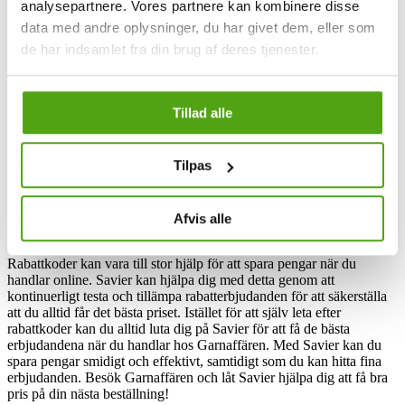
analysepartnere. Vores partnere kan kombinere disse
Facebook, Instagram och YouTube, strävar garnbutiken efter att
engagera och nå ut till en bredare kundkrets.
data med andre oplysninger, du har givet dem, eller som
de har indsamlet fra din brug af deres tjenester.
Fokus på hållbarhet är också viktigt för garnbutiken, som arbetar
aktivt för att främja planetens välbefinnande genom diverse initiativ,
som beskrivs närmare under fliken "Hållbarhet" på deras webbplats.
Tillad alle
Besök gärna garnaffären i deras fysiska butik och lager utanför
Uddevalla centrum för att uppleva högkvalitativt material för
handarbete och garn.
Tilpas
Få rabatt på Garnaffären via Savier
Afvis alle
Rabattkoder kan vara till stor hjälp för att spara pengar när du
handlar online. Savier kan hjälpa dig med detta genom att
kontinuerligt testa och tillämpa rabatterbjudanden för att säkerställa
att du alltid får det bästa priset. Istället för att själv leta efter
rabattkoder kan du alltid luta dig på Savier för att få de bästa
erbjudandena när du handlar hos Garnaffären. Med Savier kan du
spara pengar smidigt och effektivt, samtidigt som du kan hitta fina
erbjudanden. Besök Garnaffären och låt Savier hjälpa dig att få bra
pris på din nästa beställning!