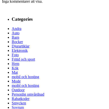
Inga kommentarer att visa.
Categories
Andra
Auto
Barn
Bocker
Djurartiklar
Elektronik
Foto
Fritid och sport
Hem
Kök
Mat
mobil och hosting
Mode
moibl och hosting
Outdoor
Personlig omvårdnad
Rabatkoder
Smycken
Sovrum