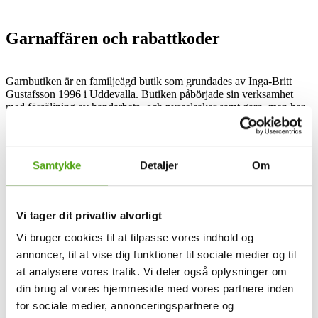
Garnaffären och rabattkoder
Garnbutiken är en familjeägd butik som grundades av Inga-Britt
Gustafsson 1996 i Uddevalla. Butiken påbörjade sin verksamhet
med försäljning av handarbets- och pysselsaker samt garn, men har
sedan dess utvecklats till att även erbjuda garnförsäljning via nätet.
Med visionen att bli det mest kundnära företaget inom
handarbetesbranschen strävar garnbutiken efter att upptäcka och
inspirera fortsatt handarbete.
Samtykke
Detaljer
Om
Historien bakom garnbutiken omfattar en resa från en liten butik i
Uddevalla till en utvidgad verksamhet med onlinenärvaro. Tack vare
en kombination av Inga-Britts passion för handarbete och hennes
Vi tager dit privatliv alvorligt
son Martins idé om att sälja garn online har garnbutiken växt och
utvecklats genom åren. Med hjälp av dottern Maria Pilborn och
Vi bruger cookies til at tilpasse vores indhold og
senare även anställda, som Mia Martinsson och pappan Ronny
annoncer, til at vise dig funktioner til sociale medier og til
Gustafsson, har verksamheten fortsatt att växa och expandera.
at analysere vores trafik. Vi deler også oplysninger om
Idag erbjuder garnbutiken ett brett urval av 160 olika kvalitetstyger i
din brug af vores hjemmeside med vores partnere inden
cirka 20 färger vardera, samt omkring 2500 olika stickor. Genom att
for sociale medier, annonceringspartnere og
aktivt sprida kunskap och inspiration via sociala medier, såsom