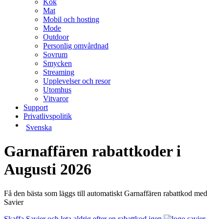
Kök
Mat
Mobil och hosting
Mode
Outdoor
Personlig omvårdnad
Sovrum
Smycken
Streaming
Upplevelser och resor
Utomhus
Vitvaror
Support
Privatlivspolitik
Svenska
Garnaffären rabattkoder i
Augusti 2026
Få den bästa som läggs till automatiskt Garnaffären rabattkod med
Savier
Skaffa Savier och leta aldrig efter en rabattkod igen