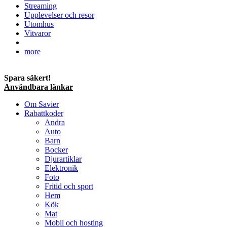
Streaming
Upplevelser och resor
Utomhus
Vitvaror
more
Spara säkert!
Användbara länkar
Om Savier
Rabattkoder
Andra
Auto
Barn
Bocker
Djurartiklar
Elektronik
Foto
Fritid och sport
Hem
Kök
Mat
Mobil och hosting