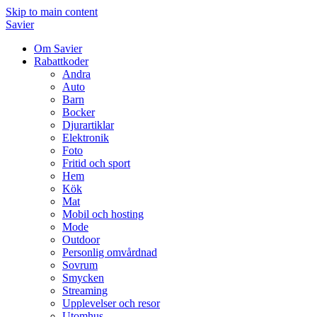
Skip to main content
Savier
Om Savier
Rabattkoder
Andra
Auto
Barn
Bocker
Djurartiklar
Elektronik
Foto
Fritid och sport
Hem
Kök
Mat
Mobil och hosting
Mode
Outdoor
Personlig omvårdnad
Sovrum
Smycken
Streaming
Upplevelser och resor
Utomhus