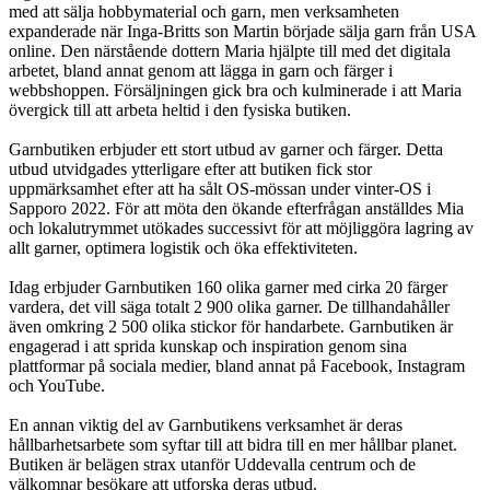
med att sälja hobbymaterial och garn, men verksamheten
expanderade när Inga-Britts son Martin började sälja garn från USA
online. Den närstående dottern Maria hjälpte till med det digitala
arbetet, bland annat genom att lägga in garn och färger i
webbshoppen. Försäljningen gick bra och kulminerade i att Maria
övergick till att arbeta heltid i den fysiska butiken.
Garnbutiken erbjuder ett stort utbud av garner och färger. Detta
utbud utvidgades ytterligare efter att butiken fick stor
uppmärksamhet efter att ha sålt OS-mössan under vinter-OS i
Sapporo 2022. För att möta den ökande efterfrågan anställdes Mia
och lokalutrymmet utökades successivt för att möjliggöra lagring av
allt garner, optimera logistik och öka effektiviteten.
Idag erbjuder Garnbutiken 160 olika garner med cirka 20 färger
vardera, det vill säga totalt 2 900 olika garner. De tillhandahåller
även omkring 2 500 olika stickor för handarbete. Garnbutiken är
engagerad i att sprida kunskap och inspiration genom sina
plattformar på sociala medier, bland annat på Facebook, Instagram
och YouTube.
En annan viktig del av Garnbutikens verksamhet är deras
hållbarhetsarbete som syftar till att bidra till en mer hållbar planet.
Butiken är belägen strax utanför Uddevalla centrum och de
välkomnar besökare att utforska deras utbud.