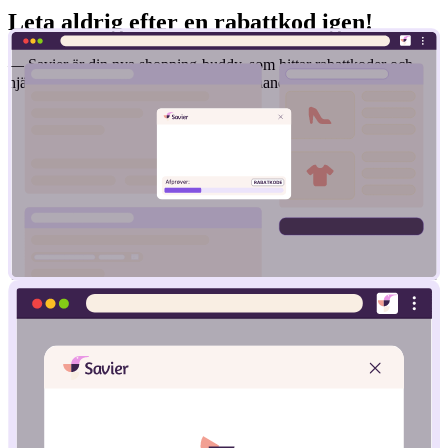
Leta aldrig efter en rabattkod igen!
— Savier är din nya shopping-buddy, som hittar rabattkoder och
hjälper dig att få det bästa priset när du handlar online.