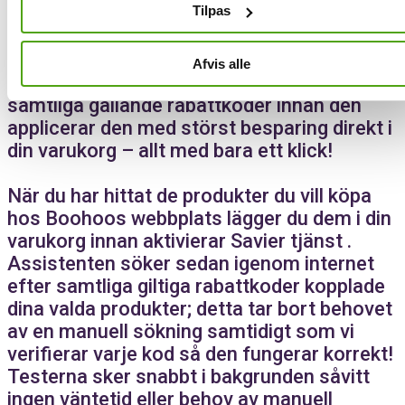
Tilpas
Savier gör det möjligt för dig spara pengar
med rabattkoder utan krångel! Vår
Afvis alle
shoppingassistent testar automatiskt
samtliga gällande rabattkoder innan den
applicerar den med störst besparing direkt i
din varukorg – allt med bara ett klick!
När du har hittat de produkter du vill köpa
hos Boohoos webbplats lägger du dem i din
varukorg innan aktivierar Savier tjänst .
Assistenten söker sedan igenom internet
efter samtliga giltiga rabattkoder kopplade
dina valda produkter; detta tar bort behovet
av en manuell sökning samtidigt som vi
verifierar varje kod så den fungerar korrekt!
Testerna sker snabbt i bakgrunden såvitt
ingen väntetid eller behov av manuell