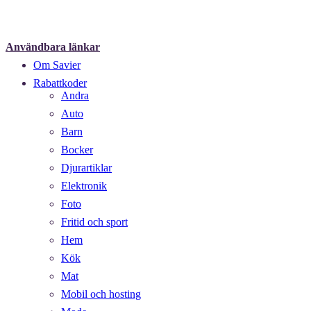
Användbara länkar
Om Savier
Rabattkoder
Andra
Auto
Barn
Bocker
Djurartiklar
Elektronik
Foto
Fritid och sport
Hem
Kök
Mat
Mobil och hosting