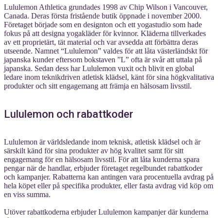
Lululemon Athletica grundades 1998 av Chip Wilson i Vancouver,
Canada. Deras första fristående butik öppnade i november 2000.
Företaget började som en designton och ett yogastudio som hade
fokus på att designa yogakläder för kvinnor. Kläderna tillverkades
av ett proprietärt, tät material och var avsedda att förbättra deras
utseende. Namnet “Lululemon” valdes för att låta västerländskt för
japanska kunder eftersom bokstaven ”L” ofta är svår att uttala på
japanska. Sedan dess har Lululemon vuxit och blivit en global
ledare inom teknikdriven atletisk klädsel, känt för sina högkvalitativa
produkter och sitt engagemang att främja en hälsosam livsstil.
Lululemon och rabattkoder
Lululemon är världsledande inom teknisk, atletisk klädsel och är
särskilt känd för sina produkter av hög kvalitet samt för sitt
engagemang för en hälsosam livsstil. För att låta kunderna spara
pengar när de handlar, erbjuder företaget regelbundet rabattkoder
och kampanjer. Rabatterna kan antingen vara procentuella avdrag på
hela köpet eller på specifika produkter, eller fasta avdrag vid köp om
en viss summa.
Utöver rabattkoderna erbjuder Lululemon kampanjer där kunderna