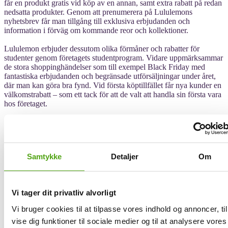
får en produkt gratis vid köp av en annan, samt extra rabatt på redan
nedsatta produkter. Genom att prenumerera på Lululemons
nyhetsbrev får man tillgång till exklusiva erbjudanden och
information i förväg om kommande reor och kollektioner.
Lululemon erbjuder dessutom olika förmåner och rabatter för
studenter genom företagets studentprogram. Vidare uppmärksammar
de stora shoppinghändelser som till exempel Black Friday med
fantastiska erbjudanden och begränsade utförsäljningar under året,
där man kan göra bra fynd. Vid första köptillfället får nya kunder en
välkomstrabatt – som ett tack för att de valt att handla sin första vara
hos företaget.
Få rabatt på Lululemon via Savier
Samtykke
Detaljer
Om
Rabattkoder, även kända som kampanjkoder eller kupongkoder,
spelar en viktig roll inom nätshopping genom att erbjuda
konsumenter möjligheten att spara pengar. Dessa koder erbjuder
nämligen olika fördelar, såsom procentuella rabatter, fasta
Vi tager dit privatliv alvorligt
prisreduktioner eller gratis frakt. För att utnyttja rabattkoder korrekt
är det viktigt att förstå deras funktion och använda dem strategiskt.
Vi bruger cookies til at tilpasse vores indhold og annoncer, til
vise dig funktioner til sociale medier og til at analysere vores
Med Savier behöver du inte längre leta efter rabattkoder. Savier