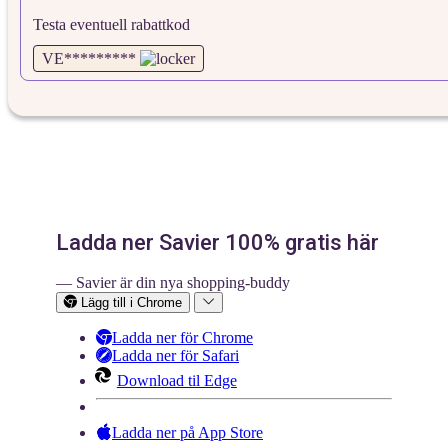
Testa eventuell rabattkod
VE*********
Ladda ner Savier 100% gratis här
— Savier är din nya shopping-buddy
Lägg till i Chrome
Ladda ner för Chrome
Ladda ner för Safari
Download til Edge
Ladda ner på App Store