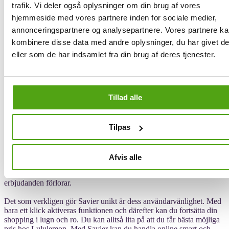
trafik. Vi deler også oplysninger om din brug af vores
testar automatiskt rabattkoder och tillämpar den som ger störst rabatt
i varukorgen – allt med ett klick.
hjemmeside med vores partnere inden for sociale medier,
annonceringspartnere og analysepartnere. Vores partnere k
För att alltid få de bästa priserna när du handlar online är det viktigt
kombinere disse data med andre oplysninger, du har givet d
att använda rabattkoder, något Savier hjälper dig med. Savier
fungerar som en praktisk shoppingassistent som hittar de bästa
eller som de har indsamlet fra din brug af deres tjenester.
erbjudandena och rabatterna när du handlar hos Lululemon.
När du har hittat de produkter du vill köpa från Lululemon, tar
Savier hand om resten; istället för att själv behöva leta efter giltiga
Tillad alle
rabattkoder gör vår tjänst det åt dig. Savier använder avancerad
teknik som automatiskt skannar databasen efter tillgängliga
rabattkoder och testar dem direkt i din varukorg hos Lululemon.
Tilpas
Vår tjänst arbetar effektivt för att säkerställa att du får maximala
besparingar utan krångel. När den mest fördelaktiga koden har
identifierats, oavsett om det är en procentuell rabatt, en fast
Afvis alle
prisreduktion eller gratis frakt, tillämpar Savier koden direkt på ditt
köp. Processen är mycket snabb, vilket innebär att varken tid eller
erbjudanden förlorar.
Det som verkligen gör Savier unikt är dess användarvänlighet. Med
bara ett klick aktiveras funktionen och därefter kan du fortsätta din
shopping i lugn och ro. Du kan alltså lita på att du får bästa möjliga
pris hos Lululemon. Med Savier kan du handla online smart och