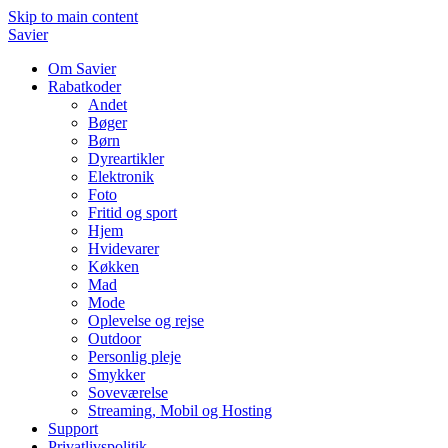
Skip to main content
Savier
Om Savier
Rabatkoder
Andet
Bøger
Børn
Dyreartikler
Elektronik
Foto
Fritid og sport
Hjem
Hvidevarer
Køkken
Mad
Mode
Oplevelse og rejse
Outdoor
Personlig pleje
Smykker
Soveværelse
Streaming, Mobil og Hosting
Support
Privatlivspolitik