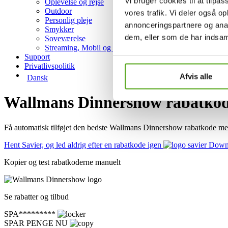
Vi bruger cookies til at tilpas
Oplevelse og rejse
Outdoor
vores trafik. Vi deler også 
Personlig pleje
annonceringspartnere og anal
Smykker
dem, eller som de har indsaml
Soveværelse
Streaming, Mobil og Hosting
Support
Privatlivspolitik
Afvis alle
Dansk
Wallmans Dinnershow rabatkode
Få automatisk tilføjet den bedste Wallmans Dinnershow rabatkode me
Hent Savier, og led aldrig efter en rabatkode igen
Downl
Kopier og test rabatkoderne manuelt
Se rabatter og tilbud
SPA*********
SPAR PENGE NU