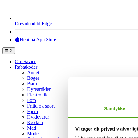
Download til Edge
Hent på App Store
☰
X
Om Savier
Rabatkoder
Andet
Bøger
Børn
Dyreartikler
Elektronik
Foto
Fritid og sport
Samtykke
Hjem
Hvidevarer
Køkken
Mad
Vi tager dit privatliv alvorlig
Mode