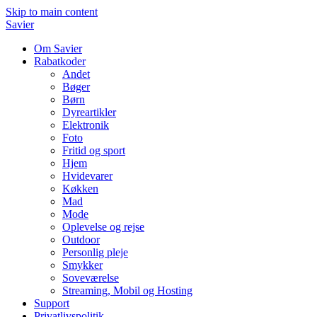
Skip to main content
Savier
Om Savier
Rabatkoder
Andet
Bøger
Børn
Dyreartikler
Elektronik
Foto
Fritid og sport
Hjem
Hvidevarer
Køkken
Mad
Mode
Oplevelse og rejse
Outdoor
Personlig pleje
Smykker
Soveværelse
Streaming, Mobil og Hosting
Support
Privatlivspolitik