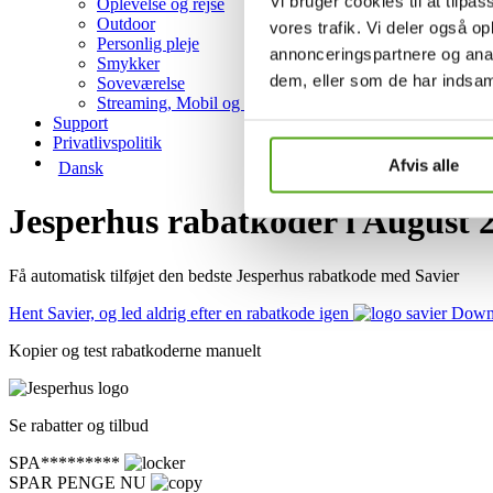
Vi bruger cookies til at tilpas
Oplevelse og rejse
Outdoor
vores trafik. Vi deler også 
Personlig pleje
annonceringspartnere og anal
Smykker
dem, eller som de har indsaml
Soveværelse
Streaming, Mobil og Hosting
Support
Privatlivspolitik
Afvis alle
Dansk
Jesperhus rabatkoder i August 
Få automatisk tilføjet den bedste Jesperhus rabatkode med Savier
Hent Savier, og led aldrig efter en rabatkode igen
Downl
Kopier og test rabatkoderne manuelt
Se rabatter og tilbud
SPA*********
SPAR PENGE NU