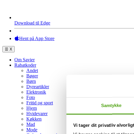
Download til Edge
Hent på App Store
☰
X
Om Savier
Rabatkoder
Andet
Bøger
Børn
Dyreartikler
Elektronik
Foto
Fritid og sport
Samtykke
Hjem
Hvidevarer
Køkken
Mad
Vi tager dit privatliv alvorlig
Mode