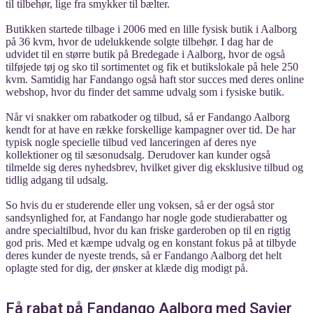
til tilbehør, lige fra smykker til bælter.
Butikken startede tilbage i 2006 med en lille fysisk butik i Aalborg
på 36 kvm, hvor de udelukkende solgte tilbehør. I dag har de
udvidet til en større butik på Bredegade i Aalborg, hvor de også
tilføjede tøj og sko til sortimentet og fik et butikslokale på hele 250
kvm. Samtidig har Fandango også haft stor succes med deres online
webshop, hvor du finder det samme udvalg som i fysiske butik.
Når vi snakker om rabatkoder og tilbud, så er Fandango Aalborg
kendt for at have en række forskellige kampagner over tid. De har
typisk nogle specielle tilbud ved lanceringen af deres nye
kollektioner og til sæsonudsalg. Derudover kan kunder også
tilmelde sig deres nyhedsbrev, hvilket giver dig eksklusive tilbud og
tidlig adgang til udsalg.
So hvis du er studerende eller ung voksen, så er der også stor
sandsynlighed for, at Fandango har nogle gode studierabatter og
andre specialtilbud, hvor du kan friske garderoben op til en rigtig
god pris. Med et kæmpe udvalg og en konstant fokus på at tilbyde
deres kunder de nyeste trends, så er Fandango Aalborg det helt
oplagte sted for dig, der ønsker at klæde dig modigt på.
Få rabat på Fandango Aalborg med Savier