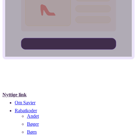
Nyttige link
Om Savier
Rabatkoder
Andet
Bøger
Børn