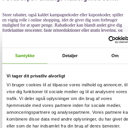
Store rabatter, også kaldet kampagnekoder eller kuponkoder, spiller
en vigtig rolle i online shopping, idet de giver dig som forbruger
mulighed for at spare penge. Rabatkoder kan blandt andet give dig
fordelagtige procenter, faste prisreduktioner eller gratis levering, og
for at få mest muligt ud af dem er det en fordel at have kendskab til,
hvordan de fungerer.
Med Savier slipper du for at lede efter rabatkoder – de tester nemlig
Samtykke
Detaljer
Om
automatisk dem i forvejen for at finde den bedste til dig, hvorefter de
sørger for at anvende rabatkoden med størst rabat direkte i din
indkøbskurv med kun ét enkelt klik.
Vi tager dit privatliv alvorligt
Når du handler hos Fandango Aalborg, kan Savier hjælpe dig med
at finde de bedste rabatter og tilbud. Du behøver ikke længere at
Vi bruger cookies til at tilpasse vores indhold og annoncer, til
lede efter kuponkoder manuelt, da Savier automatisk vil søge efter
vise dig funktioner til sociale medier og til at analysere vores
dem og anvende dem for dig. På den måde kan du fremover se frem
til en masse gode tilbud hos Fandango Aalborg – uden du skal gøre
trafik. Vi deler også oplysninger om din brug af vores
andet en at shoppe dit yndlingstøj.
hjemmeside med vores partnere inden for sociale medier,
annonceringspartnere og analysepartnere. Vores partnere k
Lignende butikker med rabat
kombinere disse data med andre oplysninger, du har givet d
eller som de har indsamlet fra din brug af deres tjenester.