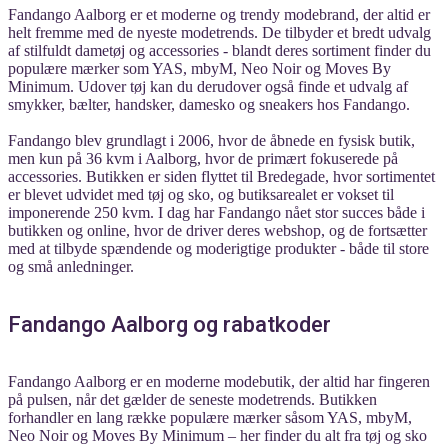
Fandango Aalborg er et moderne og trendy modebrand, der altid er
helt fremme med de nyeste modetrends. De tilbyder et bredt udvalg
af stilfuldt dametøj og accessories - blandt deres sortiment finder du
populære mærker som YAS, mbyM, Neo Noir og Moves By
Minimum. Udover tøj kan du derudover også finde et udvalg af
smykker, bælter, handsker, damesko og sneakers hos Fandango.
Fandango blev grundlagt i 2006, hvor de åbnede en fysisk butik,
men kun på 36 kvm i Aalborg, hvor de primært fokuserede på
accessories. Butikken er siden flyttet til Bredegade, hvor sortimentet
er blevet udvidet med tøj og sko, og butiksarealet er vokset til
imponerende 250 kvm. I dag har Fandango nået stor succes både i
butikken og online, hvor de driver deres webshop, og de fortsætter
med at tilbyde spændende og moderigtige produkter - både til store
og små anledninger.
Fandango Aalborg og rabatkoder
Fandango Aalborg er en moderne modebutik, der altid har fingeren
på pulsen, når det gælder de seneste modetrends. Butikken
forhandler en lang række populære mærker såsom YAS, mbyM,
Neo Noir og Moves By Minimum – her finder du alt fra tøj og sko