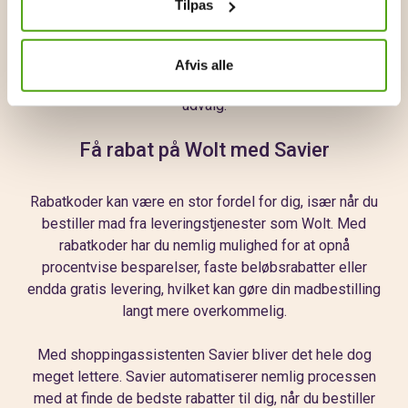
Tilpas
store shoppingdage såsom Black Friday og Cyber
Monday, hvor de altid kører særlige kampagner med
store rabatter. Det er ideelt for dig, der både ønsker at
Afvis alle
spare penge samtidig med du nyder godt af Wolts brede
udvalg.
Få rabat på Wolt med Savier
Rabatkoder kan være en stor fordel for dig, især når du
bestiller mad fra leveringstjenester som Wolt. Med
rabatkoder har du nemlig mulighed for at opnå
procentvise besparelser, faste beløbsrabatter eller
endda gratis levering, hvilket kan gøre din madbestilling
langt mere overkommelig.
Med shoppingassistenten Savier bliver det hele dog
meget lettere. Savier automatiserer nemlig processen
med at finde de bedste rabatter til dig, når du bestiller