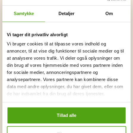
Wolt og rabatkoder
Samtykke
Detaljer
Om
For at tiltrække nye såvel som eksisterende kunder,
tilbyder Wolt et væld af forskellige rabatkoder og deals.
Dermed kan du nemt finde et godt tilbud, uanset om du
Vi tager dit privatliv alvorligt
ønsker at spare penge på din første bestilling eller opnå
Vi bruger cookies til at tilpasse vores indhold og
rabatter gennem loyalitetsprogrammer. Du kan med
annoncer, til at vise dig funktioner til sociale medier og til
fordel tilmelde dig Wolts nyhedsbrev, hvor du vil kunne
at analysere vores trafik. Vi deler også oplysninger om
modtage eksklusive rabatkoder samt blive opdateret
din brug af vores hjemmeside med vores partnere inden
med de seneste kampagner.
for sociale medier, annonceringspartnere og
analysepartnere. Vores partnere kan kombinere disse
Du kan også tjene ekstra penge ved siden af dit studie
data med andre oplysninger, du har givet dem, eller som
ved at blive en del af Wolts referral-program, hvor du kan
de har indsamlet fra din brug af deres tjenester.
tjene rabatter ved at henvise dine venner. Derudover
udgiver Wolt ofte specialtilbud på udvalgte varegrupper
eller fra specifikke forhandlere – så hold øje her, hvis du
Tillad alle
ønsker at gøre nogle kup.
Derudover er det også værd at holde øje med Wolts