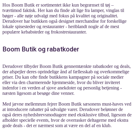
Hos Boom Butik er sortimentet ikke kun begrænset til tøj –
tværtimod faktisk. Her kan du finde alt lige fra lamper, vinglas til
bøger - alle nøje udvalgt med fokus på kvalitet og originalitet.
Derudover har butikken også designet merchandise for forskellige
lokale spisesteder og restauranter - heriblandt nogle af de mest
populære kebabsteder og frokostrestauranter.
Boom Butik og rabatkoder
Derudover tilbyder Boom Butik gennemtænkte rabatkoder og deals,
der afspejler deres oprindelige ånd af fællesskab og overkommelige
priser. Du kan ofte finde butikkens kampagner på sociale medier
eller via den charmerende hjemmeside, hvor du bliver inviteret
indenfor i en verden af sjove anekdoter og personlig betjening -
næsten ligesom at besøge dine venner.
Med jævne mellemrum fejrer Boom Butik sæsonens must-haves ved
at introducere rabatter på udvalgte varer. Derudover belønner de
også deres nyhedsbrevsmodtagere med eksklusive tilbud, ligesom de
afholder specielle events, hvor de overrasker deltagerne med ekstra
gode deals - det er nærmest som at være en del af en klub.