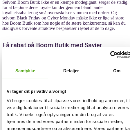
Selvom Boom Butik ikke er en kæmpe modegigant, sørger de stadig
for at belønne deres loyale kunder gennem blandt andet
loyalitetsrabatter og små overraskelser sammen med ordrer. Og
selvom Black Friday og Cyber Monday måske ikke er lige så store
hos Boom Butik som hos nogle af de større konkurrenter, så kan du
stadigvæk forvente attraktive besparelser i løbet af de to dage.
Få rabat på Boom Butik med Savier
Rabatkoder er et nyttigt værktøj til dig, der gerne vil spare penge,
når du shopper online. Med rabatkoder kan du få procentvise
Samtykke
Detaljer
Om
besparelser, direkte prisnedsættelser og tilbud om gratis fragt – og
ofte kan de gøre en stor forskel for din samlede handel. Derfor er det
også vigtigt, at du maksimerer dine besparelser ved altid at finde og
anvende de bedste rabatkoder.
Vi tager dit privatliv alvorligt
Med shoppingassistenten Savier bliver jagten på rabatkoder en leg.
Vi bruger cookies til at tilpasse vores indhold og annoncer, til
Savier sørger nemlig for at finde og teste alle de tilgængelige
vise dig funktioner til sociale medier og til at analysere vores
rabatkoder for at sikre, at de er gyldige, og giver dig den størst
mulige besparelse. Alt du skal gøre, er at integrere Savier i din
trafik. Vi deler også oplysninger om din brug af vores
købsproces - herefter klarer den resten. Når du aktivere assistenten
hjemmeside med vores partnere inden for sociale medier,
med et enkelt klik, finder Savier og anvender automatisk den mest
annonceringspartnere og analysepartnere. Vores partnere k
fordelagtige rabatkode direkte i din indkøbskurv hos Boom Butik.