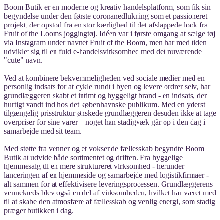
Boom Butik er en moderne og kreativ handelsplatform, som fik sin
begyndelse under den første coronanedlukning som et passioneret
projekt, der opstod fra en stor kærlighed til det afslappede look fra
Fruit of the Looms joggingtøj. Idéen var i første omgang at sælge tøj
via Instagram under navnet Fruit of the Boom, men har med tiden
udviklet sig til en fuld e-handelsvirksomhed med det nuværende
"cute" navn.
Ved at kombinere bekvemmeligheden ved sociale medier med en
personlig indsats for at cykle rundt i byen og levere ordrer selv, har
grundlæggeren skabt et intimt og hyggeligt brand - en indsats, der
hurtigt vandt ind hos det københavnske publikum. Med en yderst
tilgængelig prisstruktur ønskede grundlæggeren desuden ikke at tage
overpriser for sine varer – noget han stadigvæk går op i den dag i
samarbejde med sit team.
Med støtte fra venner og et voksende fællesskab begyndte Boom
Butik at udvide både sortimentet og driften. Fra hyggelige
hjemmesalg til en mere struktureret virksomhed - herunder
lanceringen af en hjemmeside og samarbejde med logistikfirmaer -
alt sammen for at effektivisere leveringsprocessen. Grundlæggerens
vennekreds blev også en del af virksomheden, hvilket har været med
til at skabe den atmosfære af fællesskab og venlig energi, som stadig
præger butikken i dag.