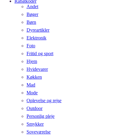
Rabatkoder
Andet
Bøger
Børn
Dyreartikler
Elektronik
Foto
Fritid og sport
Hjem
Hvidevarer
Køkken
Mad
Mode
Oplevelse og rejse
Outdoor
Personlig pleje
Smykker
Soveværelse