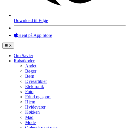
Download til Edge
Hent på App Store
☰
X
Om Savier
Rabatkoder
Andet
Bøger
Børn
Dyreartikler
Elektronik
Foto
Fritid og sport
Hjem
Hvidevarer
Køkken
Mad
Mode
Oplevelse og rejse