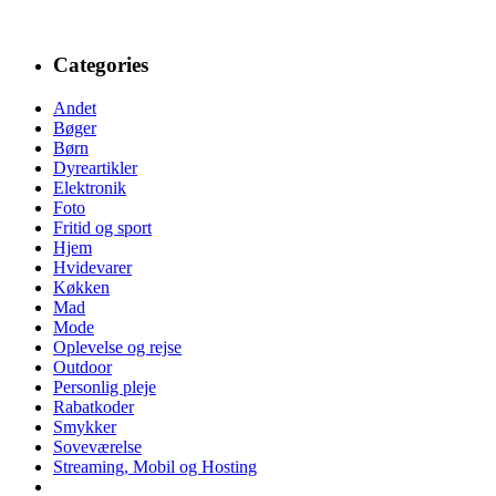
Categories
Andet
Bøger
Børn
Dyreartikler
Elektronik
Foto
Fritid og sport
Hjem
Hvidevarer
Køkken
Mad
Mode
Oplevelse og rejse
Outdoor
Personlig pleje
Rabatkoder
Smykker
Soveværelse
Streaming, Mobil og Hosting