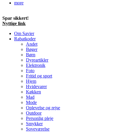
more
Spar sikkert!
Nyttige link
Om Savier
Rabatkoder
Andet
Bøger
Børn
Dyreartikler
Elektronik
Foto
Fritid og sport
Hjem
Hvidevarer
Køkken
Mad
Mode
Oplevelse og rejse
Outdoor
Personlig pleje
Smykker
Soveværelse