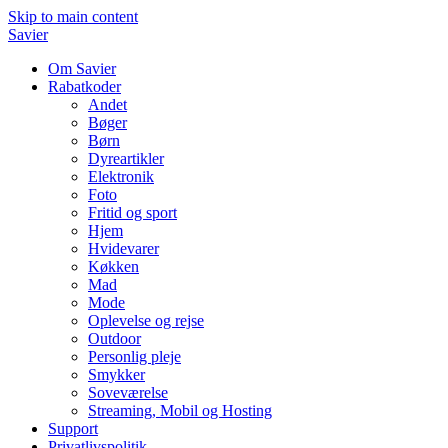
Skip to main content
Savier
Om Savier
Rabatkoder
Andet
Bøger
Børn
Dyreartikler
Elektronik
Foto
Fritid og sport
Hjem
Hvidevarer
Køkken
Mad
Mode
Oplevelse og rejse
Outdoor
Personlig pleje
Smykker
Soveværelse
Streaming, Mobil og Hosting
Support
Privatlivspolitik