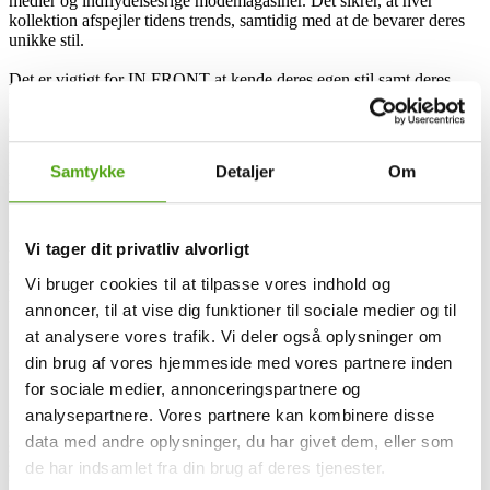
medier og indflydelsesrige modemagasiner. Det sikrer, at hver
kollektion afspejler tidens trends, samtidig med at de bevarer deres
unikke stil.
Det er vigtigt for IN FRONT at kende deres egen stil samt deres
kunders præferencer. Derfor arbejder de konstant på at udvikle nye
designs, som passer til nutidens trends, men som også har et tvist af
noget tidsløst over sig. Med seks kollektioner om året sørger IN
FRONT altid for hurtigt og effektivt at kunne følge med i
Samtykke
Detaljer
Om
modeverdenen - lige fra idéfasen til det endelige produkt rammer
butikshylderne.
IN FRONT er en blanding af moderne design og funktionalitet,
Vi tager dit privatliv alvorligt
hvilket henvender sig til kvinden, der gerne vil have en garderobe
fyldt med tøj, som ikke kun følger trends, men som også lever op til
Vi bruger cookies til at tilpasse vores indhold og
hendes krav om komfort og stil.
annoncer, til at vise dig funktioner til sociale medier og til
at analysere vores trafik. Vi deler også oplysninger om
IN FRONT og rabatkoder
din brug af vores hjemmeside med vores partnere inden
for sociale medier, annonceringspartnere og
analysepartnere. Vores partnere kan kombinere disse
IN FRONT er et dansk modemærke, som henvender sig til den
data med andre oplysninger, du har givet dem, eller som
stilbevidste kvinde, og tilbyder en bred vifte af moderne og flotte
styles. Med deres fokus på design, pasform og kvalitet, sørger IN
de har indsamlet fra din brug af deres tjenester.
FRONT altid for at præsentere kollektioner, der afspejler de seneste