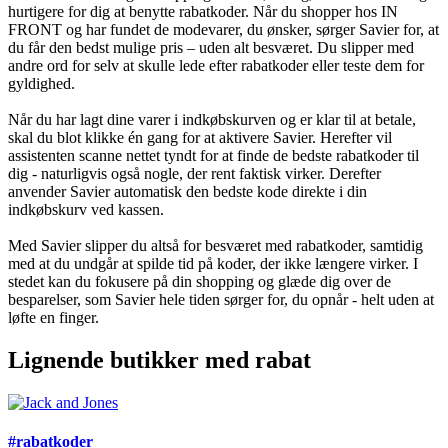
hurtigere for dig at benytte rabatkoder. Når du shopper hos IN
FRONT og har fundet de modevarer, du ønsker, sørger Savier for, at
du får den bedst mulige pris – uden alt besværet. Du slipper med
andre ord for selv at skulle lede efter rabatkoder eller teste dem for
gyldighed.
Når du har lagt dine varer i indkøbskurven og er klar til at betale,
skal du blot klikke én gang for at aktivere Savier. Herefter vil
assistenten scanne nettet tyndt for at finde de bedste rabatkoder til
dig - naturligvis også nogle, der rent faktisk virker. Derefter
anvender Savier automatisk den bedste kode direkte i din
indkøbskurv ved kassen.
Med Savier slipper du altså for besværet med rabatkoder, samtidig
med at du undgår at spilde tid på koder, der ikke længere virker. I
stedet kan du fokusere på din shopping og glæde dig over de
besparelser, som Savier hele tiden sørger for, du opnår - helt uden at
løfte en finger.
Lignende butikker med rabat
#rabatkoder