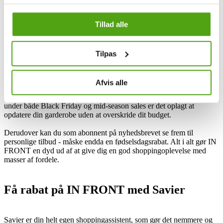
trends fra modeverdenen - lige fra de store modehuse til de
internationale catwalks. Derudover udgiver de også jævnligt
Tillad alle
ekspreskollektioner, så deres sortiment altid føles nyt og spændende.
Mærket tilbyder desuden ofte sæsonbetonede udsalg, hvor du har
mulighed for at finde dine favoritstyles til nedsatte priser samt
Tilpas
modtage eksklusive rabatkoder via deres nyhedsbrev - på den måde
kan du altid shoppe nye items med en god besparelse.
Afvis alle
Hvis du er typen, der altid har øje for Black Friday og lignende
begivenheder, så leverer IN FRONT også her. Med store rabatter
under både Black Friday og mid-season sales er det oplagt at
opdatere din garderobe uden at overskride dit budget.
Derudover kan du som abonnent på nyhedsbrevet se frem til
personlige tilbud - måske endda en fødselsdagsrabat. Alt i alt gør IN
FRONT en dyd ud af at give dig en god shoppingoplevelse med
masser af fordele.
Få rabat på IN FRONT med Savier
Savier er din helt egen shoppingassistent, som gør det nemmere og