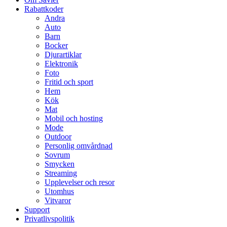
Rabattkoder
Andra
Auto
Barn
Bocker
Djurartiklar
Elektronik
Foto
Fritid och sport
Hem
Kök
Mat
Mobil och hosting
Mode
Outdoor
Personlig omvårdnad
Sovrum
Smycken
Streaming
Upplevelser och resor
Utomhus
Vitvaror
Support
Privatlivspolitik