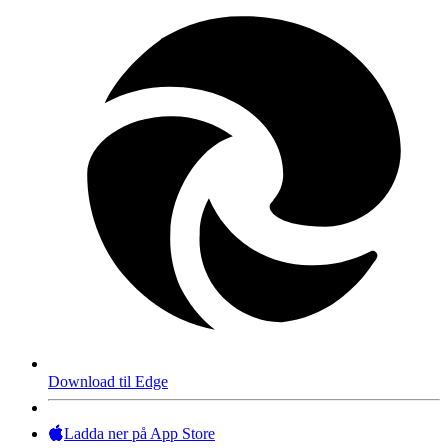
Download til Edge
Ladda ner på App Store