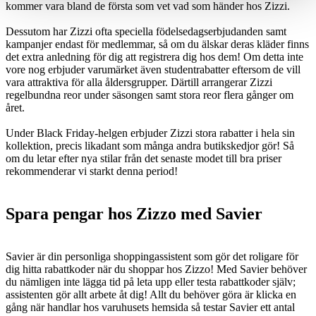
kommer vara bland de första som vet vad som händer hos Zizzi.
Dessutom har Zizzi ofta speciella födelsedagserbjudanden samt
kampanjer endast för medlemmar, så om du älskar deras kläder finns
det extra anledning för dig att registrera dig hos dem! Om detta inte
vore nog erbjuder varumärket även studentrabatter eftersom de vill
vara attraktiva för alla åldersgrupper. Därtill arrangerar Zizzi
regelbundna reor under säsongen samt stora reor flera gånger om
året.
Under Black Friday-helgen erbjuder Zizzi stora rabatter i hela sin
kollektion, precis likadant som många andra butikskedjor gör! Så
om du letar efter nya stilar från det senaste modet till bra priser
rekommenderar vi starkt denna period!
Spara pengar hos Zizzo med Savier
Savier är din personliga shoppingassistent som gör det roligare för
dig hitta rabattkoder när du shoppar hos Zizzo! Med Savier behöver
du nämligen inte lägga tid på leta upp eller testa rabattkoder själv;
assistenten gör allt arbete åt dig! Allt du behöver göra är klicka en
gång när handlar hos varuhusets hemsida så testar Savier ett antal