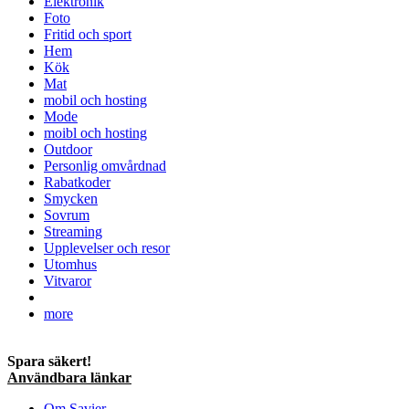
Elektronik
Foto
Fritid och sport
Hem
Kök
Mat
mobil och hosting
Mode
moibl och hosting
Outdoor
Personlig omvårdnad
Rabatkoder
Smycken
Sovrum
Streaming
Upplevelser och resor
Utomhus
Vitvaror
more
Spara säkert!
Användbara länkar
Om Savier