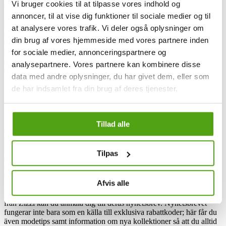
Vi bruger cookies til at tilpasse vores indhold og
vägledning du behöver.
annoncer, til at vise dig funktioner til sociale medier og til
På Zizzi handlar det inte bara om kläderna – det handlar om hela
at analysere vores trafik. Vi deler også oplysninger om
upplevelsen. Deras önskan är att ge dig en inspirerande shoppingtur
din brug af vores hjemmeside med vores partnere inden
eller online-session kombinerat med förstklassig personlig service.
Du kan se fram emot att utforska det stora urvalet tillsammans med
for sociale medier, annonceringspartnere og
deras vänliga personal – de är alltid redo att hjälpa dig precis som de
analysepartnere. Vores partnere kan kombinere disse
själva vill.
data med andre oplysninger, du har givet dem, eller som
de har indsamlet fra din brug af deres tjenester.
Zizzi och rabattkoder
Tillad alle
Zizzi gör det dessutom enkelt för dig att spara pengar genom olika
rabattkoder och erbjudanden som varumärket regelbundet kör både
online och i sina fysiska butiker. Du kan vanligtvis hitta erbjudanden
Tilpas
där du får en procentuell rabatt, volymrabatter eller specialpriser på
utvalda varor – allt för att säkerställa att du kan köpa deras
fantastiska kläder till bästa möjliga pris.
Afvis alle
Om du vill hålla dig uppdaterad om alla de senaste erbjudandena
från Zizzi kan du anmäla dig till deras nyhetsbrev. Nyhetsbrevet
fungerar inte bara som en källa till exklusiva rabattkoder; här får du
även modetips samt information om nya kollektioner så att du alltid