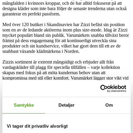
mångfalden i kvinnors kroppar, och de har alltid fokuserat på att
designa kläder som inte bara följer de senaste trenderna utan också
garanterar en perfekt passform.
Med över 120 butiker i Skandinavien har Zizzi befäst sin position
som en av de ledande aktörerna inom plus size-mode. Idag är Zizzi
mycket populärt bland sin publik. Varumärkets snabba tillväxt beror
främst på dess engagemang för att kontinuerligt utveckla sina
produkter och sin kundservice, vilket har gjort dem till ett av de
snabbast växande klädmärkena i Norden.
Zizzis sortiment är extremt mångsidigt och erbjuder allt från
vardagskläder till plagg för speciella tillfällen – varje kollektion
skapas med fokus på att möta kundernas behov utan att
kompromissa med stil eller komfort. Varumärket lägger stor vikt vid
både design och materialval, vilket endast är ytterligare ett tecken på
hur viktigt det är för dem att du ska känna dig bekväm oavsett vad
du handlar.
Dessutom vill Zizzi, både online och i sina fysiska butiker, ge dig
Samtykke
Detaljer
Om
den bästa möjliga upplevelsen, där du alltid kan räkna med vänlig
och professionell service. I butikerna hittar du unika interiörer som
är utformade för att visa upp kläderna på bästa möjliga sätt –
samtidigt som de naturligtvis också är mysiga för dig. Tack vare
Vi tager dit privatliv alvorligt
regelbunden utbildning av personalen kan du alltid få den hjälp och