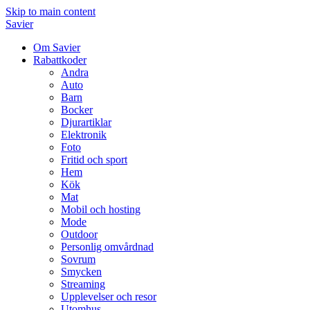
Skip to main content
Savier
Om Savier
Rabattkoder
Andra
Auto
Barn
Bocker
Djurartiklar
Elektronik
Foto
Fritid och sport
Hem
Kök
Mat
Mobil och hosting
Mode
Outdoor
Personlig omvårdnad
Sovrum
Smycken
Streaming
Upplevelser och resor
Utomhus