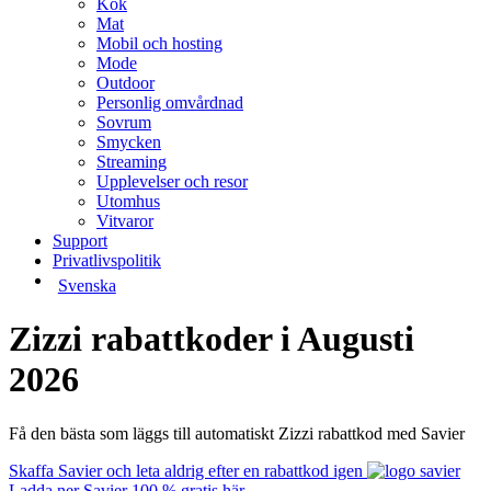
Kök
Mat
Mobil och hosting
Mode
Outdoor
Personlig omvårdnad
Sovrum
Smycken
Streaming
Upplevelser och resor
Utomhus
Vitvaror
Support
Privatlivspolitik
Svenska
Zizzi rabattkoder i Augusti
2026
Få den bästa som läggs till automatiskt Zizzi rabattkod med Savier
Skaffa Savier och leta aldrig efter en rabattkod igen
Ladda ner Savier 100 % gratis här