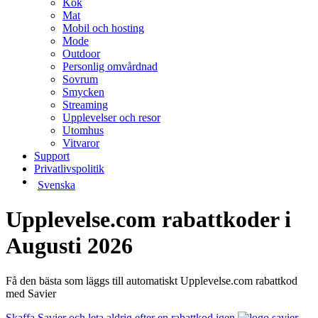
Kök
Mat
Mobil och hosting
Mode
Outdoor
Personlig omvårdnad
Sovrum
Smycken
Streaming
Upplevelser och resor
Utomhus
Vitvaror
Support
Privatlivspolitik
Svenska
Upplevelse.com rabattkoder i
Augusti 2026
Få den bästa som läggs till automatiskt Upplevelse.com rabattkod
med Savier
Skaffa Savier och leta aldrig efter en rabattkod igen