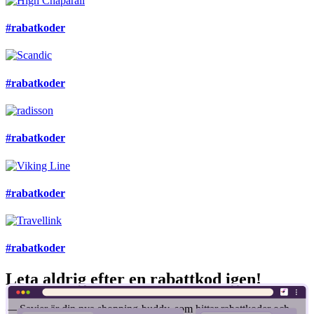
#rabatkoder
#rabatkoder
#rabatkoder
#rabatkoder
#rabatkoder
Leta aldrig efter en rabattkod igen!
— Savier är din nya shopping-buddy, som hittar rabattkoder och