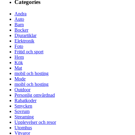
Categories
Andra
Auto
Barn
Bocker
Djurartiklar
Elektronik
Foto
Fritid och sport
Hem
Kök
Mat
mobil och hosting
Mode
moibl och hosting
Outdoor
Personlig omvårdnad
Rabatkoder
Smycken
Sovrum
Streaming
Upplevelser och resor
Utomhus
Vitvaror