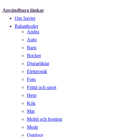
Användbara länkar
Om Savier
Rabattkoder
Andra
Auto
Barn
Bocker
Djurartiklar
Elektronik
Foto
Fritid och sport
Hem
Kök
Mat
Mobil och hosting
Mode
Outdoor