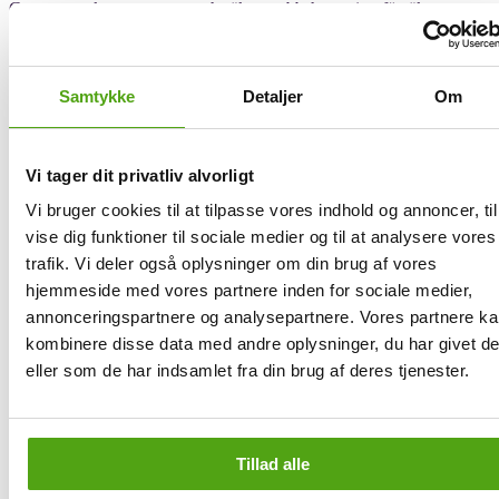
Genom att skapa en trygg och säker webbshoppning försäkrar
Svensk Hälsokost sina kunder om att deras kosttillskott har samma
höga standard som de i fysiska butiker. Med tydlig märkning av
innehåll och utgångsdatum, samt strikta krav på produkternas
sammansättning vill man ge kunderna förtroende för deras
Samtykke
Detaljer
Om
hälsoprodukter.
Genom att erbjuda enbart godkända och säkra produkter, vill Svensk
Hälsokost ge sina kunder möjlighet att göra hälsosamma val för
Vi tager dit privatliv alvorligt
deras kropp och välmående.
Vi bruger cookies til at tilpasse vores indhold og annoncer, til
vise dig funktioner til sociale medier og til at analysere vores
Få rabatt på Svensk Hälsokost via Savier
trafik. Vi deler også oplysninger om din brug af vores
hjemmeside med vores partnere inden for sociale medier,
annonceringspartnere og analysepartnere. Vores partnere k
Rabattkoder, som även kallas kampanjkoder eller kupongkoder,
spelar en viktig roll vid nätshopping, eftersom de ger konsumenter
kombinere disse data med andre oplysninger, du har givet d
möjligheten att spara pengar. Dessa koder kan förse köpare med
eller som de har indsamlet fra din brug af deres tjenester.
olika fördelar, såsom procentuella rabatter, fasta prisreduktioner eller
gratis frakt. För att dra maximal nytta av rabattkoder är det viktigt att
förstå deras funktion och använda dem strategiskt.
Med Savier behöver du dock inte längre leta efter giltiga rabattkoder.
Tillad alle
Savier testar automatiskt olika rabattkoder och tillämpar den kod
som ger den största rabatten direkt i din varukorg – allt med bara ett