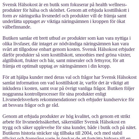
Svensk Hälsokost är en butik som fokuserar på health wellness-
produkter för hälsa och skönhet. Genom att erbjuda kosttillskott i
form av näringsrika livsmedel och produkter vill de främja samt
underlätta upptaget av viktiga näringsämnen i kroppen för ökat
välbefinnande.
Butiken samlar ett brett utbud av produkter som kan vara nyttiga i
olika livsfaser, där intaget av nödvändiga näringsämnen kan vara
svårt att tillgodose enbart genom kosten. Svensk Hälsokost erbjuder
därför produkter så som kosttillskott, smoothies med gröna växter,
algtillskott, frukter och bär, samt mineraler och fettsyror, för att
främja ett optimalt upptag av näringsämnen i din kropp.
För att hjälpa kunder med deras val och frågor har Svensk Hälsokost
samlat information om vad kosttillskott är, varför det är viktigt att
inkludera i kosten, samt svar på övrigt vanliga frågor. Butiken följer
noggranna kontrollprocesser för sina produkter enligt
Livsmedelsverkets rekommendationer och erbjuder kundservice för
att besvara frågor och ge råd.
Genom att erbjuda produkter av hög kvalitet, och genom ett strikt
arbete för livsmedelssäkerhet, säkerställer Svensk Hälsokost en
trygg och säker upplevelse för sina kunder, både i butik och på nätet.
Butikens historia sträcker sig tillbaka till 2004, och med stabil
tillväxt och framgång varje år önskar de att fortsätta bidraga till en