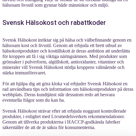
hälsosam livsstil som gynnar både människor och miljö.
Svensk Hälsokost och rabattkoder
Svensk Hälsokost inriktar sig på hälsa och välbefinnande genom en
hälsosam kost och livsstil. Genom att erbjuda ett brett utbud av
hälsokostprodukter och kosttillskott är deras ambition att underlätta
för kroppen att få i sig viktiga näringsämnen. Med produkter som
grönsaker i pulverform, algtillskott, antioxidanter, vitaminer och
mineraler vill Svensk Hälsokost stödja kroppens välmående och
stärka immunförsvaret.
För att hjälpa dig att göra kloka val erbjuder Svensk Hälsokost en
rad användbara tips och information om hälsokostprodukter på deras
webbplats. Deras kundtjänst står dessutom redo att besvara
eventuella frågor som du kan ha.
Svensk Hälsokost strävar efter att erbjuda noggrant kontrollerade
produkter, i enlighet med Livsmedelsverkets rekommendationer.
Genom att tillverka produkterna i HACCP-godkända fabriker
säkerställer de att de är säkra för konsumenterna.