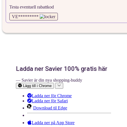
Testa eventuell rabattkod
VE*********
Ladda ner Savier 100% gratis här
— Savier är din nya shopping-buddy
Lägg till i Chrome
Ladda ner för Chrome
Ladda ner för Safari
Download til Edge
Ladda ner på App Store