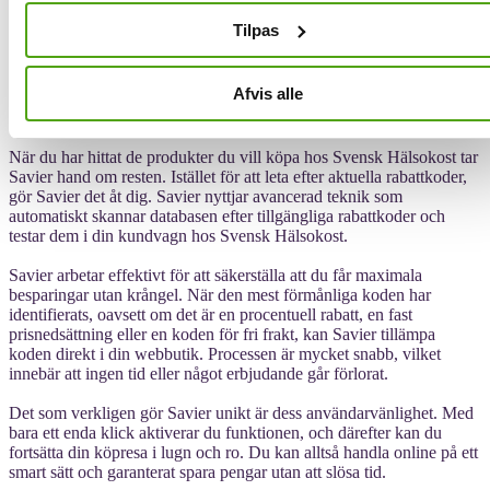
enda klick.
Tilpas
För att få bästa pris när du handlar online är det viktigt att använda
rabattkoder, något som Savier hjälper till med. Savier fungerar som
Afvis alle
en praktisk shoppingassistent som hittar de bästa erbjudandena och
rabatterna när du handlar hos Svensk Hälsokost.
När du har hittat de produkter du vill köpa hos Svensk Hälsokost tar
Savier hand om resten. Istället för att leta efter aktuella rabattkoder,
gör Savier det åt dig. Savier nyttjar avancerad teknik som
automatiskt skannar databasen efter tillgängliga rabattkoder och
testar dem i din kundvagn hos Svensk Hälsokost.
Savier arbetar effektivt för att säkerställa att du får maximala
besparingar utan krångel. När den mest förmånliga koden har
identifierats, oavsett om det är en procentuell rabatt, en fast
prisnedsättning eller en koden för fri frakt, kan Savier tillämpa
koden direkt i din webbutik. Processen är mycket snabb, vilket
innebär att ingen tid eller något erbjudande går förlorat.
Det som verkligen gör Savier unikt är dess användarvänlighet. Med
bara ett enda klick aktiverar du funktionen, och därefter kan du
fortsätta din köpresa i lugn och ro. Du kan alltså handla online på ett
smart sätt och garanterat spara pengar utan att slösa tid.