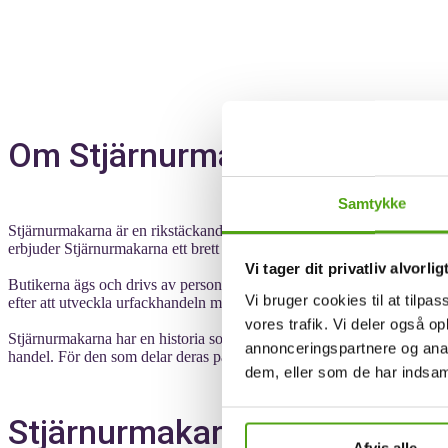
Om Stjärnurmakarna
Samtykke
Stjärnurmakarna är en rikstäckande butikskedja som har funnits i över 1
erbjuder Stjärnurmakarna ett brett utbud av tjänster, från att förvärva 
Vi tager dit privatliv alvorlig
Butikerna ägs och drivs av personer som delar denna passion, och v
Vi bruger cookies til at tilpas
efter att utveckla urfackhandeln med ökad försäljning och god lönsamh
vores trafik. Vi deler også 
Stjärnurmakarna har en historia som sträcker sig tillbaka till 1892, v
annonceringspartnere og anal
handel. För den som delar deras passion för tid, klockor och smycken 
dem, eller som de har indsaml
Stjärnurmakarna och rabattk