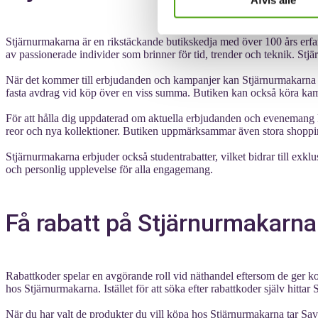
Afvis alle
Stjärnurmakarna är en rikstäckande butikskedja med över 100 års erfar
av passionerade individer som brinner för tid, trender och teknik. S
När det kommer till erbjudanden och kampanjer kan Stjärnurmakarna erb
fasta avdrag vid köp över en viss summa. Butiken kan också köra kampa
För att hålla dig uppdaterad om aktuella erbjudanden och evenemang 
reor och nya kollektioner. Butiken uppmärksammar även stora shoppin
Stjärnurmakarna erbjuder också studentrabatter, vilket bidrar till exkl
och personlig upplevelse för alla engagemang.
Få rabatt på Stjärnurmakarna 
Rabattkoder spelar en avgörande roll vid näthandel eftersom de ger ko
hos Stjärnurmakarna. Istället för att söka efter rabattkoder själv hitt
När du har valt de produkter du vill köpa hos Stjärnurmakarna tar Savi