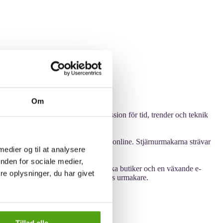
Om
h deras klockor över tid. Med en passion för tid, trender och teknik
ga andra erbjuds både i butik och online. Stjärnurmakarna strävar
 medier og til at analysere
 för sina kunder.
nden for sociale medier,
e en modern butikskedja med både fysiska butiker och en växande e-
e oplysninger, du har givet
pna en klockbutik och bli en av deras urmakare.