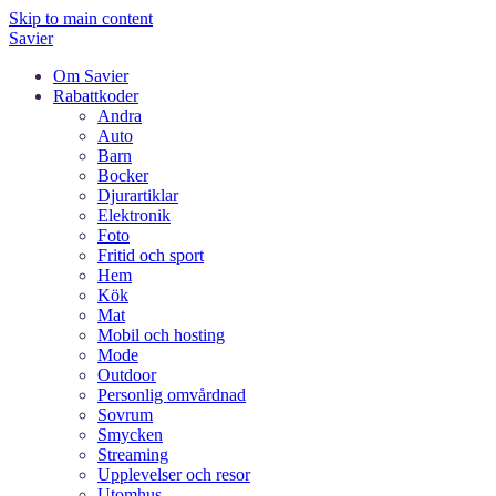
Skip to main content
Savier
Om Savier
Rabattkoder
Andra
Auto
Barn
Bocker
Djurartiklar
Elektronik
Foto
Fritid och sport
Hem
Kök
Mat
Mobil och hosting
Mode
Outdoor
Personlig omvårdnad
Sovrum
Smycken
Streaming
Upplevelser och resor
Utomhus