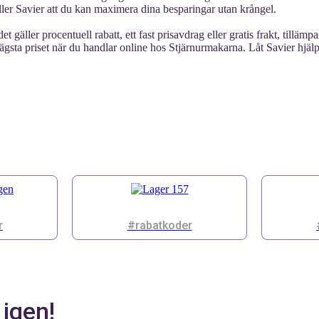
ller Savier att du kan maximera dina besparingar utan krångel.
 gäller procentuell rabatt, ett fast prisavdrag eller gratis frakt, tilläm
lägsta priset när du handlar online hos Stjärnurmakarna. Låt Savier hjäl
r
#rabatkoder
 igen!