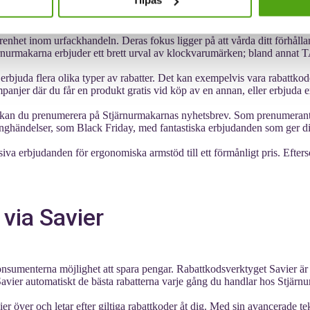
Tilpas
enhet inom urfackhandeln. Deras fokus ligger på att vårda ditt förhålla
tjärnurmakarna erbjuder ett brett urval av klockvarumärken; bland anna
juda flera olika typer av rabatter. Det kan exempelvis vara rabattkode
njer där du får en produkt gratis vid köp av en annan, eller erbjuda ex
kan du prenumerera på Stjärnurmakarnas nyhetsbrev. Som prenumerant få
ghändelser, som Black Friday, med fantastiska erbjudanden som ger dig
usiva erbjudanden för ergonomiska armstöd till ett förmånligt pris. Efter
via Savier
nsumenterna möjlighet att spara pengar. Rabattkodsverktyget Savier är d
ar Savier automatiskt de bästa rabatterna varje gång du handlar hos Stjär
er över och letar efter giltiga rabattkoder åt dig. Med sin avancerade te