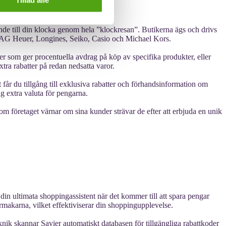
Tillad alle
nde till din klocka genom hela ”klockresan”. Butikerna ägs och drivs
t TAG Heuer, Longines, Seiko, Casio och Michael Kors.
r som ger procentuella avdrag på köp av specifika produkter, eller
tra rabatter på redan nedsatta varor.
r du tillgång till exklusiva rabatter och förhandsinformation om
 extra valuta för pengarna.
som företaget värnar om sina kunder strävar de efter att erbjuda en unik
in ultimata shoppingassistent när det kommer till att spara pengar
nurmakarna, vilket effektiviserar din shoppingupplevelse.
knik skannar Savier automatiskt databasen för tillgängliga rabattkoder