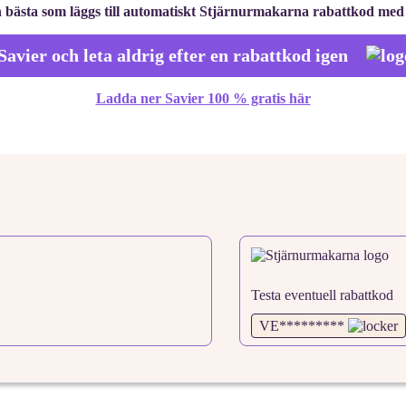
 bästa som läggs till automatiskt Stjärnurmakarna rabattkod med
Savier och leta aldrig efter en rabattkod igen
Ladda ner Savier 100 % gratis här
Testa eventuell rabattkod
VE*********