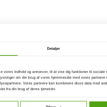
Detaljer
00 år. Företaget förvaltar ett starkt arv och bryr sig om sina kunder oc
en ny klocka till mer omfattande reparationer.
t
arumärken som TAG Heuer, Longines, Oris, Seiko, Michael Kors och mån
se vores indhold og annoncer, til at vise dig funktioner til sociale
et, samtidigt som de erbjuder ett hög servicenivå och stort engagemang
oplysninger om din brug af vores hjemmeside med vores partnere i
ilket innebär att de har gjort en lång och framgångsrik resa. I dag är d
ysepartnere. Vores partnere kan kombinere disse data med andr
finns också möjligheten att bli en del av Stjärnurmakarna genom att öp
et fra din brug af deres tjenester.
oder