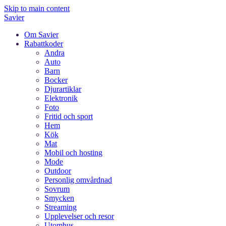
Skip to main content
Savier
Om Savier
Rabattkoder
Andra
Auto
Barn
Bocker
Djurartiklar
Elektronik
Foto
Fritid och sport
Hem
Kök
Mat
Mobil och hosting
Mode
Outdoor
Personlig omvårdnad
Sovrum
Smycken
Streaming
Upplevelser och resor
Utomhus