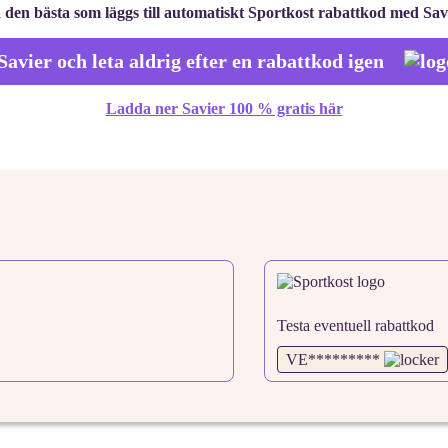
 den bästa som läggs till automatiskt Sportkost rabattkod med Sav
Savier och leta aldrig efter en rabattkod igen
Ladda ner Savier 100 % gratis här
Testa eventuell rabattkod
VE*********