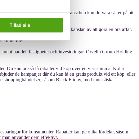
kost.se. Med 20 års erfarenhet inom branschen kan du vara säker på att
Tillad alle
r. De strävar efter att ge dig bästa känslan av att göra en bra affär.
as kundlöfte.
 annat handel, fastigheter och investeringar. Orvelin Group Holding
ter. Du kan också få rabatter vid köp över en viss summa. Kolla
bjuder de kampanjer där du kan få en gratis produkt vid ett köp, eller
örre shoppinghändelser, såsom Black Friday, med fantastiska
esparingar för konsumenter. Rabatter kan ge olika fördelar, såsom
 hur man använder dem effektivt.