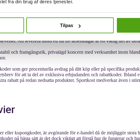
et fra din brug af deres tjenester.
erbjuder ett stort och prisvärt sortiment inom hälsokost online på Sport
ningsmål genom rätt kosttillskott.
Tilpas
etar utan mellanhänder kan de nästan alltid erbjuda marknadens bästa prise
velser. Att leverera inom ett till tre arbetsdagar är en viktig del av der
n stabil och framgångsrik, privatägd koncern med verksamhet inom bland
nor.
koder som ger procentuella avdrag på ditt köp eller på specifika produk
sbrev för att ta del av exklusiva erbjudanden och rabattkoder. Ibland er
 extra rabatt på redan nedsatta produkter. Sportkost medverkar även i st
vier
r eller kupongkoder, är avgörande för e-handel då de möjliggör stora b
battkoder på bästa sätt är det dock viktigt att förstå hur de fungerar och