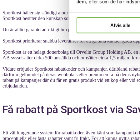
dem, eller som de har indsaml
Sportkost håller sig ständigt ajour med de senaste kosttillskotten och 
Sportkost besitter den kunskap som krävs för att hjälpa dig nå dina trä
Afvis alle
Du är alltid garanterad riktigt bra priser på Sportkost. Eftersom de arb
Sportkost prioriterar snabba leveranser för att ge sina kunder goda upple
Sportkost är ett helägt dotterbolag till Orvelin Group Holding AB, e
AB sysselsätter cirka 500 anställda och omsätter cirka 1,5 miljard kro
Vidare erbjuder Sportkost rabattkoder och kampanjer, däribland rabatt
därför regelbundet på deras webbplats eller prenumerera på deras nyhet
rabatt på kampanjer där du får en gratis produkt vid ett köp eller vid
erbjudanden.
Få rabatt på Sportkost via Sa
Ett väl fungerande system för rabattkoder, även känt som kampanjkode
procentuella eller fasta rabatter samt fri frakt. För att kunna nyttja ra