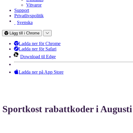
Vitvaror
Support
Privatlivspolitik
Svenska
Lägg till i Chrome
Ladda ner för Chrome
Ladda ner för Safari
Download til Edge
Ladda ner på App Store
Sportkost rabattkoder i Augusti