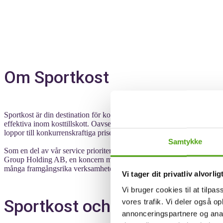
Om Sportkost
Sportkost är din destination för kosttillskott, hälsokost och näringstills
effektiva inom kosttillskott. Oavsett om du vill gå ner i vikt, bygga mu
loppor till konkurrenskraftiga priser för att erbjuda kunderna en riktigt
Samtykke
Som en del av vår service prioriterar vi snabba leveranser, vilket inne
Group Holding AB, en koncern med verksamhet inom handel, kommersiel
många framgångsrika verksamheter och samarbeten under åren.
Vi tager dit privatliv alvorlig
Vi bruger cookies til at tilpas
Sportkost och rabattkoder
vores trafik. Vi deler også 
annonceringspartnere og anal