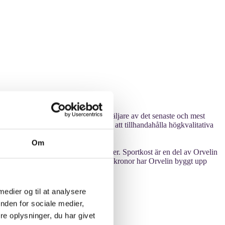
ar Sportkost efter att vara en återförsäljare av det senaste och mest
dina behov. Firma är engagerade till att tillhandahålla högkvalitativa
etag att lita på.
Om
syfte att sprida glädje hos våra kunder. Sportkost är en del av Orvelin
g omsättning på cirka 1,5 miljarder kronor har Orvelin byggt upp
 medier og til at analysere
nden for sociale medier,
e oplysninger, du har givet