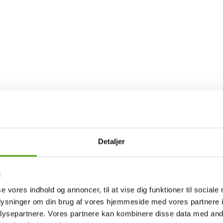
kott på nätet. Med ett brett, kostnadseffektivt och kvalitativt utbud sträv
skler eller nå andra träningsmål, har Sportkost rätt typ av produkter för 
 bra affär. Med över 20 års erfarenhet inom branschen är Sportkost ett för
Detaljer
bär att vi levererar ordrar inom 1–3 arbetsdagar. Detta arbete utförs med 
la fastigheter och investeringar. Med cirka 500 anställda och en årli
t
se vores indhold og annoncer, til at vise dig funktioner til sociale
oplysninger om din brug af vores hjemmeside med vores partnere i
ysepartnere. Vores partnere kan kombinere disse data med andr