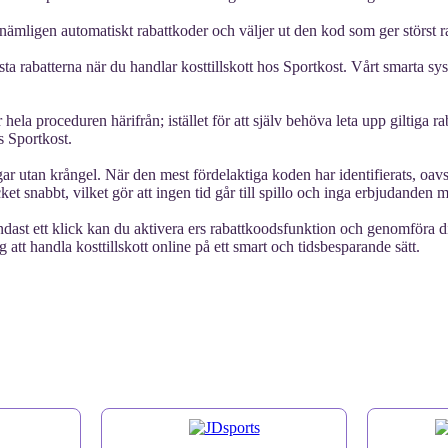
 nämligen automatiskt rabattkoder och väljer ut den kod som ger störst ra
ta rabatterna när du handlar kosttillskott hos Sportkost. Vårt smarta sys
hela proceduren härifrån; istället för att själv behöva leta upp giltiga 
s Sportkost.
ngar utan krångel. När den mest fördelaktiga koden har identifierats, oavs
et snabbt, vilket gör att ingen tid går till spillo och inga erbjudanden m
dast ett klick kan du aktivera ers rabattkoodsfunktion och genomföra di
g att handla kosttillskott online på ett smart och tidsbesparande sätt.