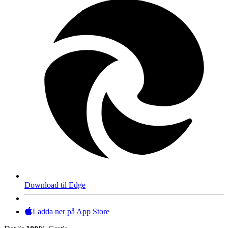
Download til Edge
Ladda ner på App Store