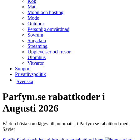
Kök
Mat
Mobil och hosting
Mode
Outdoor
Personlig omvårdnad
Sovrum
Smycken
Streaming
Upplevelser och resor
Utomhus
Vitvaror
Support
Privatlivspolitik
Svenska
Parfym.se rabattkoder i
Augusti 2026
Få den bästa som läggs till automatiskt Parfym.se rabattkod med
Savier
Skaffa Savier och leta aldrig efter en rabattkod igen