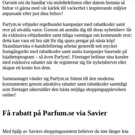
Oavsett om du handlar via mobiltelefonen eller datorn hemma så
bidrar vi gärna med vår kärlek till vackerhet i inspirerande miljöer
anpassade efter just dina behov!
Parfym.se erbjuder regelbundet kampanjer med rabattkoder samt
reor på utvalda varor. Genom att anmäla dig till deras nyhetsbrev får
du exklusiva erbjudanden samt tidiga varningar om kommande reor;
detta kan vara ett bra sätt för dig spara pengar på nästa köp!
Skandinaviska e-handelsföretag arbetar generellt sett mycket
framgångsrikt med rabattkoder samt andra kampanjer baserade på
lojalitetsprogram – så även Parfym!. Företaget belönar sina kunder
med exklusiva rabatter när de registrerar sig för nyhetsbrevet eller
skapar ett konto hos dem.
Sammantaget vänder sig Parfym.se främst till den moderna
konsumenten genom attraktiva rabatter samt rabattkoder samtidigt
som företaget säkerställer den bästa möjliga shoppingupplevelsen
online!
Få rabatt på Parfum.se via Savier
Med hjälp av Saviers shoppingassistent behöver du inte längre leta