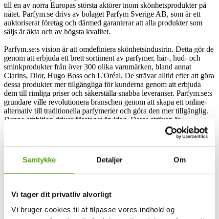
till en av norra Europas största aktörer inom skönhetsprodukter på
nätet. Parfym.se drivs av bolaget Parfym Sverige AB, som är ett
auktoriserat företag och därmed garanterar att alla produkter som
säljs är äkta och av högsta kvalitet.
Parfym.se:s vision är att omdefiniera skönhetsindustrin. Detta gör de
genom att erbjuda ett brett sortiment av parfymer, hår-, hud- och
sminkprodukter från över 300 olika varumärken, bland annat
Clarins, Dior, Hugo Boss och L'Oréal. De strävar alltid efter att göra
dessa produkter mer tillgängliga för kunderna genom att erbjuda
dem till rimliga priser och säkerställa snabba leveranser. Parfym.se:s
grundare ville revolutionera branschen genom att skapa ett online-
alternativ till traditionella parfymerier och göra den mer tillgänglig.
Denna ambition driver företaget än idag. Deras strävan är
densamma: att bjuda in fler människor till en vacker värld och skapa
mervärde för dem.
Med över 300000 nöjda kunder anser Parfym.se sig vara en av norra
Samtykke
Detaljer
Om
Europas största skönhetsdestinationer. Deras mål är dock inte bara
att erbjuda högkvalitativa produkter, utan också att dela med sig av
sin kärlek till skönhet i en inspirerande värld som uppfyller
kundernas behov.
Vi tager dit privatliv alvorligt
Vi bruger cookies til at tilpasse vores indhold og