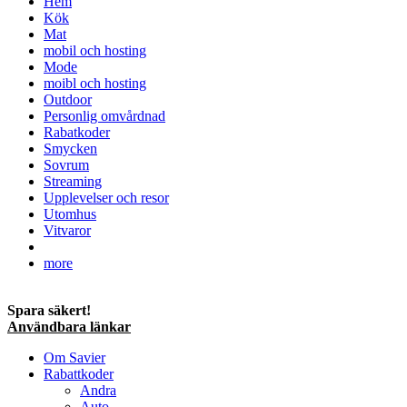
Hem
Kök
Mat
mobil och hosting
Mode
moibl och hosting
Outdoor
Personlig omvårdnad
Rabatkoder
Smycken
Sovrum
Streaming
Upplevelser och resor
Utomhus
Vitvaror
more
Spara säkert!
Användbara länkar
Om Savier
Rabattkoder
Andra
Auto