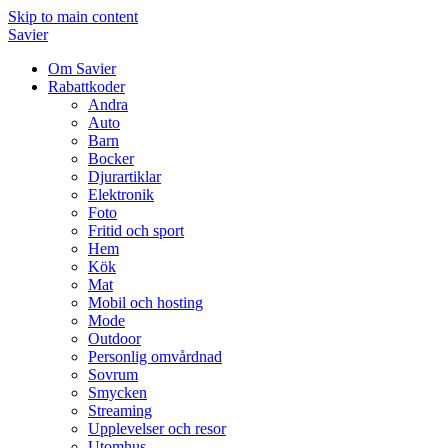
Skip to main content
Savier
Om Savier
Rabattkoder
Andra
Auto
Barn
Bocker
Djurartiklar
Elektronik
Foto
Fritid och sport
Hem
Kök
Mat
Mobil och hosting
Mode
Outdoor
Personlig omvårdnad
Sovrum
Smycken
Streaming
Upplevelser och resor
Utomhus