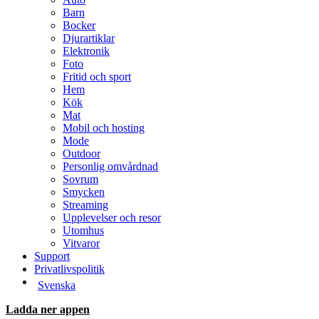
Barn
Bocker
Djurartiklar
Elektronik
Foto
Fritid och sport
Hem
Kök
Mat
Mobil och hosting
Mode
Outdoor
Personlig omvårdnad
Sovrum
Smycken
Streaming
Upplevelser och resor
Utomhus
Vitvaror
Support
Privatlivspolitik
Svenska
Ladda ner appen