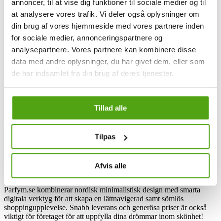
Parfym.se och rabattkoder
annoncer, til at vise dig funktioner til sociale medier og til
at analysere vores trafik. Vi deler også oplysninger om
din brug af vores hjemmeside med vores partnere inden
Parfym.se är en nätbaserad skönhetsdestination där självkärlek och
for sociale medier, annonceringspartnere og
inspiration får blomstra. Sedan 2005 har det svenska hudvårdshuset
arbetat för att dela med sig sin kärlek till de finaste
analysepartnere. Vores partnere kan kombinere disse
skönhetsprodukterna samtidigt som de gör dem mer tillgängliga. Det
data med andre oplysninger, du har givet dem, eller som
som började med parfymer omfattar nu allt inom skönhet – från
de har indsamlet fra din brug af deres tjenester.
smink, hudvård och hårvård till eteriska oljor. På Parfym.se hittar du
både tidlösa favoriter samt de senaste trenderna från eftertraktade
varumärken såsom Gucci, Hugo Boss, Lancôme, Giorgio Armani,
Clarins Kérastase samt Maria Nila.
Tillad alle
Idag är Parfym.se en auktoriserad återförsäljare av över 200
varumärken samt mer än 15 000 olika produkter. Oavsett om du vill
Tilpas
unna dig ikoniska produkter från Yves Saint Laurent, Paco Rabanne
eller Shiseido eller investera i ultra-premium varumärken som Sensai
eller Creed så hittar du det på Parfym.se! Detsamma gäller om du
vill ge din hud eller ditt hår en hemmabehandling med professionella
Afvis alle
produkter från Olaplex, Dermaceutic eller Ole Henriksen.
Parfym.se kombinerar nordisk minimalistisk design med smarta
digitala verktyg för att skapa en lättnavigerad samt sömlös
shoppingupplevelse. Snabb leverans och generösa priser är också
viktigt för företaget för att uppfylla dina drömmar inom skönhet!