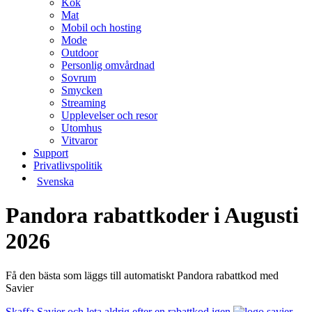
Kök
Mat
Mobil och hosting
Mode
Outdoor
Personlig omvårdnad
Sovrum
Smycken
Streaming
Upplevelser och resor
Utomhus
Vitvaror
Support
Privatlivspolitik
Svenska
Pandora rabattkoder i Augusti
2026
Få den bästa som läggs till automatiskt Pandora rabattkod med
Savier
Skaffa Savier och leta aldrig efter en rabattkod igen