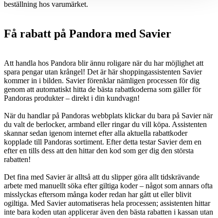
beställning hos varumärket.
Få rabatt på Pandora med Savier
Att handla hos Pandora blir ännu roligare när du har möjlighet att
spara pengar utan krångel! Det är här shoppingassistenten Savier
kommer in i bilden. Savier förenklar nämligen processen för dig
genom att automatiskt hitta de bästa rabattkoderna som gäller för
Pandoras produkter – direkt i din kundvagn!
När du handlar på Pandoras webbplats klickar du bara på Savier när
du valt de berlocker, armband eller ringar du vill köpa. Assistenten
skannar sedan igenom internet efter alla aktuella rabattkoder
kopplade till Pandoras sortiment. Efter detta testar Savier dem en
efter en tills dess att den hittar den kod som ger dig den största
rabatten!
Det fina med Savier är alltså att du slipper göra allt tidskrävande
arbete med manuellt söka efter giltiga koder – något som annars ofta
misslyckas eftersom många koder redan har gått ut eller blivit
ogiltiga. Med Savier automatiseras hela processen; assistenten hittar
inte bara koden utan applicerar även den bästa rabatten i kassan utan