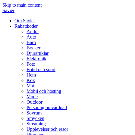
Skip to main content
Savier
Om Savier
Rabattkoder
Andra
Auto
Barn
Bocker
Djurartiklar
Elektronik
Foto
Fritid och sport
Hem
Kök
Mat
Mobil och hosting
Mode
Outdoor
Personlig omvårdnad
Sovrum
Smycken
Streaming
Upplevelser och resor
Utomhus