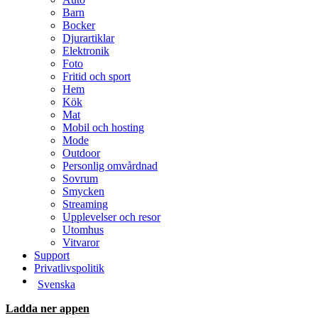
Barn
Bocker
Djurartiklar
Elektronik
Foto
Fritid och sport
Hem
Kök
Mat
Mobil och hosting
Mode
Outdoor
Personlig omvårdnad
Sovrum
Smycken
Streaming
Upplevelser och resor
Utomhus
Vitvaror
Support
Privatlivspolitik
Svenska
Ladda ner appen