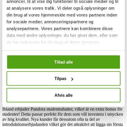
annoncer, til at vise dig funktioner til sociale medier og til
at analysere vores trafik. Vi deler også oplysninger om
Du kan ofta hitta exklusiva erbjudanden och rabatter på Pandoras
din brug af vores hjemmeside med vores partnere inden
webbplats samt i deras nyhetsbrev. Genom att anmäla dig till deras
for sociale medier, annonceringspartnere og
nyhetsbrev får du tillgång till specialkampanjer, information om
kommande kollektioner samt inspiration till nya sätt att bära dina
analysepartnere. Vores partnere kan kombinere disse
Pandora-smycken.
data med andre oplysninger, du har givet dem, eller som
de har indsamlet fra din brug af deres tjenester.
Dessutom kan kunder hos Pandora Club ta del av ett
lojalitetsprogram som belönar medlemmarna med särskilda
förmåner, såsom födelsedagserbjudanden och unika
medlemsrabatter. Pandora lanserar även regelbundet nya
Tillad alle
kollektioner så att du kan uppdatera din smyckessamling med
fräscha nyheter.
Tilpas
Pandora firar även stora försäljningsevenemang, såsom Black Friday
och Cyber Monday, med imponerande rabatter som lockar både
stamkunder samt nya kunder. Vidare anordnar varumärket ofta
säsongsförsäljningar eller specialerbjudanden på utvalda linjer eller
Afvis alle
produktkategorier.
Ibland erbjuder Pandora studentrabatter, vilket är en extra bonus för
studenter! Detta passar perfekt för dem som vill investera i smycken
av hög kvalitet. Nya kunder får dessutom ofta ta del av
introduktionserbjudanden vilket gör det attraktivt att lägga sin första