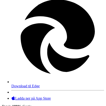
Download til Edge
Ladda ner på App Store