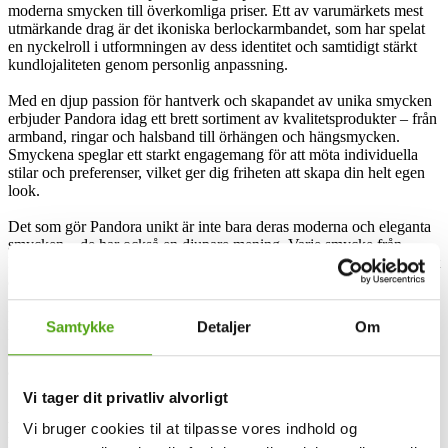
moderna smycken till överkomliga priser. Ett av varumärkets mest
utmärkande drag är det ikoniska berlockarmbandet, som har spelat
en nyckelroll i utformningen av dess identitet och samtidigt stärkt
kundlojaliteten genom personlig anpassning.
Med en djup passion för hantverk och skapandet av unika smycken
erbjuder Pandora idag ett brett sortiment av kvalitetsprodukter – från
armband, ringar och halsband till örhängen och hängsmycken.
Smyckena speglar ett starkt engagemang för att möta individuella
stilar och preferenser, vilket ger dig friheten att skapa din helt egen
look.
Det som gör Pandora unikt är inte bara deras moderna och eleganta
smycken – de har också en djupare mening. Varje smycke från
Pandoras kollektioner berättar sin egen historia och ger dig möjlighet
att på ett elegant sätt uttrycka din personlighet.
Ett annat fokusområde för Pandora är tillgänglighet. Smyckesjätten
Samtykke
Detaljer
Om
kompromissar inte med kvaliteten på sina produkter samtidigt som
de ser till att deras smycken är attraktiva för en bred publik – oavsett
ålder.
Vi tager dit privatliv alvorligt
Pandora och rabattkoder
Vi bruger cookies til at tilpasse vores indhold og