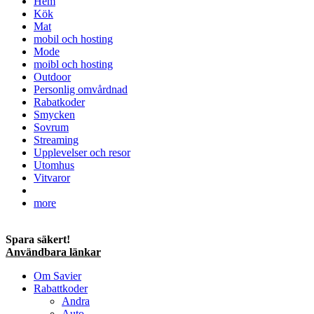
Hem
Kök
Mat
mobil och hosting
Mode
moibl och hosting
Outdoor
Personlig omvårdnad
Rabatkoder
Smycken
Sovrum
Streaming
Upplevelser och resor
Utomhus
Vitvaror
more
Spara säkert!
Användbara länkar
Om Savier
Rabattkoder
Andra
Auto