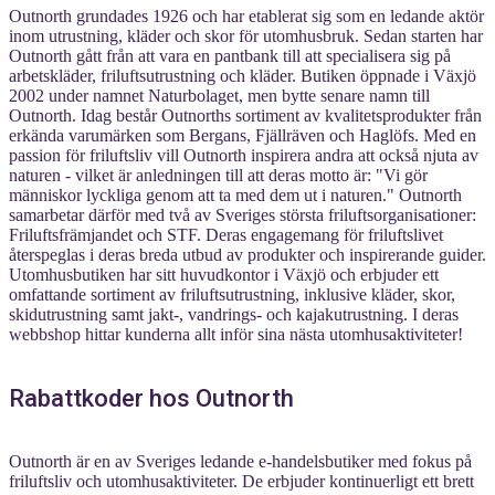
Outnorth grundades 1926 och har etablerat sig som en ledande aktör
inom utrustning, kläder och skor för utomhusbruk. Sedan starten har
Outnorth gått från att vara en pantbank till att specialisera sig på
arbetskläder, friluftsutrustning och kläder. Butiken öppnade i Växjö
2002 under namnet Naturbolaget, men bytte senare namn till
Outnorth. Idag består Outnorths sortiment av kvalitetsprodukter från
erkända varumärken som Bergans, Fjällräven och Haglöfs. Med en
passion för friluftsliv vill Outnorth inspirera andra att också njuta av
naturen - vilket är anledningen till att deras motto är: "Vi gör
människor lyckliga genom att ta med dem ut i naturen." Outnorth
samarbetar därför med två av Sveriges största friluftsorganisationer:
Friluftsfrämjandet och STF. Deras engagemang för friluftslivet
återspeglas i deras breda utbud av produkter och inspirerande guider.
Utomhusbutiken har sitt huvudkontor i Växjö och erbjuder ett
omfattande sortiment av friluftsutrustning, inklusive kläder, skor,
skidutrustning samt jakt-, vandrings- och kajakutrustning. I deras
webbshop hittar kunderna allt inför sina nästa utomhusaktiviteter!
Rabattkoder hos Outnorth
Outnorth är en av Sveriges ledande e-handelsbutiker med fokus på
friluftsliv och utomhusaktiviteter. De erbjuder kontinuerligt ett brett