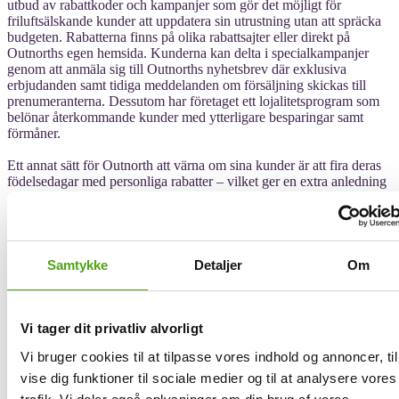
utbud av rabattkoder och kampanjer som gör det möjligt för
friluftsälskande kunder att uppdatera sin utrustning utan att spräcka
budgeten. Rabatterna finns på olika rabattsajter eller direkt på
Outnorths egen hemsida. Kunderna kan delta i specialkampanjer
genom att anmäla sig till Outnorths nyhetsbrev där exklusiva
erbjudanden samt tidiga meddelanden om försäljning skickas till
prenumeranterna. Dessutom har företaget ett lojalitetsprogram som
belönar återkommande kunder med ytterligare besparingar samt
förmåner.
Ett annat sätt för Outnorth att värna om sina kunder är att fira deras
födelsedagar med personliga rabatter – vilket ger en extra anledning
att handla på födelsedagen! För nya kunder erbjuder de ofta
välkomstrabatter, vilket gör det ännu mer attraktivt att göra den
första beställningen hos dem.
Med säsongsreor och flash deals lockar Outnorth även fyndjägare
Samtykke
Detaljer
Om
som letar efter de senaste trenderna till rabatterade priser. Black
Friday- och Cyber Monday-reorna är särskilt stora händelser hos
företaget där värdet av rabattkoder ofta når nya höjder.
Utomhusbutikens engagemang för digital innovation återspeglas
Vi tager dit privatliv alvorligt
också i deras användarvänliga gränssnitt som gör
Vi bruger cookies til at tilpasse vores indhold og annoncer, til
shoppingupplevelsen både rolig och effektivt.
vise dig funktioner til sociale medier og til at analysere vores
Med fria leveransalternativ (ofta med minimibeställningar) och en