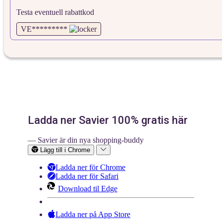
Testa eventuell rabattkod
VE*********
Ladda ner Savier 100% gratis här
— Savier är din nya shopping-buddy
Lägg till i Chrome
Ladda ner för Chrome
Ladda ner för Safari
Download til Edge
Ladda ner på App Store