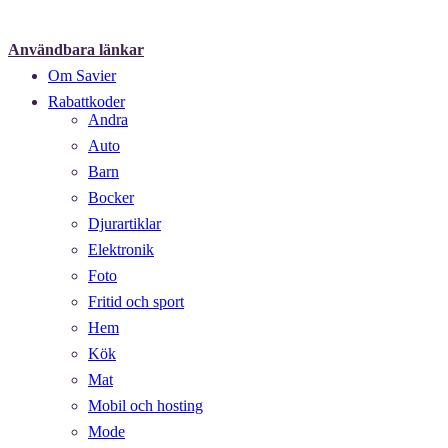
Användbara länkar
Om Savier
Rabattkoder
Andra
Auto
Barn
Bocker
Djurartiklar
Elektronik
Foto
Fritid och sport
Hem
Kök
Mat
Mobil och hosting
Mode