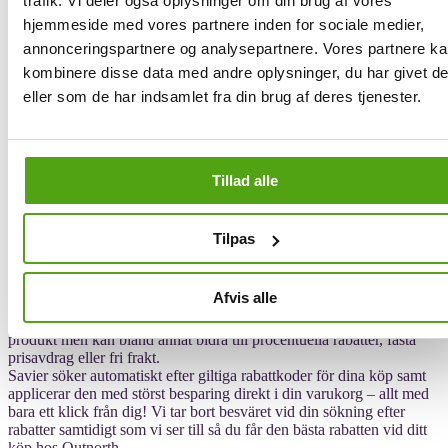
trafik. Vi deler også oplysninger om din brug af vores
flexibel returpolicy fortsätter utomhusbutiken prioritera kundnöjdhet.
hjemmeside med vores partnere inden for sociale medier,
Sammantaget är Outnorth en e-handelsbutik för den moderna
konsumenten – alltid redo med attraktiva erbjudanden samt
annonceringspartnere og analysepartnere. Vores partnere k
rabattkoder för att säkerställa den bästa shoppingupplevelsen online.
kombinere disse data med andre oplysninger, du har givet d
eller som de har indsamlet fra din brug af deres tjenester.
Få rabatt hos Outnorth via Savier
Savier är en praktisk shoppingassistent som kan spara dig pengar, tid
Tillad alle
och krångel när du handlar online. Genom vår tjänst kan du enkelt
få rabatt på ditt nästa köp hos Outnorth! Savier arbetar ständigt för
att hitta de mest förmånliga rabattkoderna just nu så du slipper leta
Tilpas
själv.
Rabattkoder eller kampanjkoder innebär möjligheten för
Afvis alle
konsumenter att spara pengar när de handlar online – något vi gärna
hjälper dig med! Rabatterna varierar beroende på säljare eller
produkt men kan bland annat bidra till procentuella rabatter, fasta
prisavdrag eller fri frakt.
Savier söker automatiskt efter giltiga rabattkoder för dina köp samt
applicerar den med störst besparing direkt i din varukorg – allt med
bara ett klick från dig! Vi tar bort besväret vid din sökning efter
rabatter samtidigt som vi ser till så du får den bästa rabatten vid ditt
köp hos Outnorth.