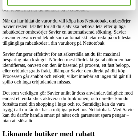
fungerar som en praktisk assistent som hittar de bästa erbjudandena
och rabatterna när du handlar på Nettotobak.
När du har hittat de varor du vill köpa hos Nettotobak, ombesörjer
Savier resten. Istället för att du själv ska behöva leta efter giltiga
rabattkoder ombesörjer Savier en automatiserad sökning. Savier
använder avancerad teknik som automatiskt letar reda på och testar
tillgängliga rabattkoder i din varukorg på Nettotobak.
Savier fungerar effektivt för att säkerställa att du får maximal
besparing utan krångel. När den mest fördelaktiga rabattkoden har
identifierats, oavsett om den är baserad på procent, ett fast belopp,
eller erbjuder gratis frakt, tillämpar Savier den direkt på ditt köp.
Processen går snabbt och enkelt, vilket innebär att ingen tid går till
spillo och inga erbjudanden missas.
Det som verkligen gör Savier unikt är dess användarvänlighet; med
endast ett enda klick aktiverar du funktionen, och därefter kan du
fortsätta med din shopping i lugn och ro. Samtidigt kan du vara
trygg i att du får det bästa möjliga priset hos Nettotobak. Med Savier
kan du därför handla smart på nätet och garanterat spara pengar –
utan att slösa tid.
Liknande butiker med rabatt