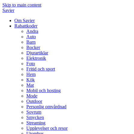
Skip to main content
Savier
Om Savier
Rabattkoder
Andra
Auto
Barn
Bocker
Djurartiklar
Elektronik
Foto
Fritid och sport
Hem
Kök
Mat
Mobil och hosting
Mode
Outdoor
Personlig omvårdnad
Sovrum
Smycken
Streaming
Upplevelser och resor
Utomhus