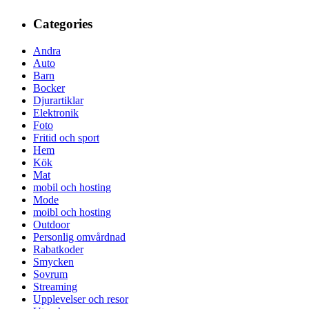
Categories
Andra
Auto
Barn
Bocker
Djurartiklar
Elektronik
Foto
Fritid och sport
Hem
Kök
Mat
mobil och hosting
Mode
moibl och hosting
Outdoor
Personlig omvårdnad
Rabatkoder
Smycken
Sovrum
Streaming
Upplevelser och resor