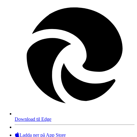
Download til Edge
Ladda ner på App Store