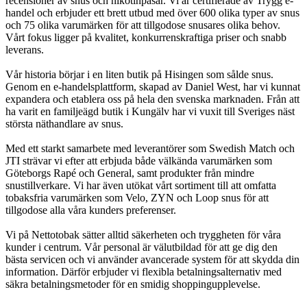
recensioner av snus och nikotinpåsar. Vi är certifierade av Trygg e-
handel och erbjuder ett brett utbud med över 600 olika typer av snus
och 75 olika varumärken för att tillgodose snusares olika behov.
Vårt fokus ligger på kvalitet, konkurrenskraftiga priser och snabb
leverans.
Vår historia börjar i en liten butik på Hisingen som sålde snus.
Genom en e-handelsplattform, skapad av Daniel West, har vi kunnat
expandera och etablera oss på hela den svenska marknaden. Från att
ha varit en familjeägd butik i Kungälv har vi vuxit till Sveriges näst
största näthandlare av snus.
Med ett starkt samarbete med leverantörer som Swedish Match och
JTI strävar vi efter att erbjuda både välkända varumärken som
Göteborgs Rapé och General, samt produkter från mindre
snustillverkare. Vi har även utökat vårt sortiment till att omfatta
tobaksfria varumärken som Velo, ZYN och Loop snus för att
tillgodose alla våra kunders preferenser.
Vi på Nettotobak sätter alltid säkerheten och tryggheten för våra
kunder i centrum. Vår personal är välutbildad för att ge dig den
bästa servicen och vi använder avancerade system för att skydda din
information. Därför erbjuder vi flexibla betalningsalternativ med
säkra betalningsmetoder för en smidig shoppingupplevelse.