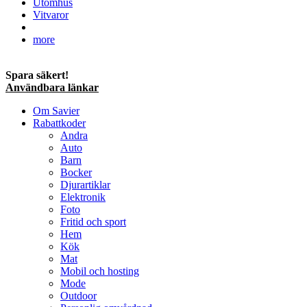
Utomhus
Vitvaror
more
Spara säkert!
Användbara länkar
Om Savier
Rabattkoder
Andra
Auto
Barn
Bocker
Djurartiklar
Elektronik
Foto
Fritid och sport
Hem
Kök
Mat
Mobil och hosting
Mode
Outdoor