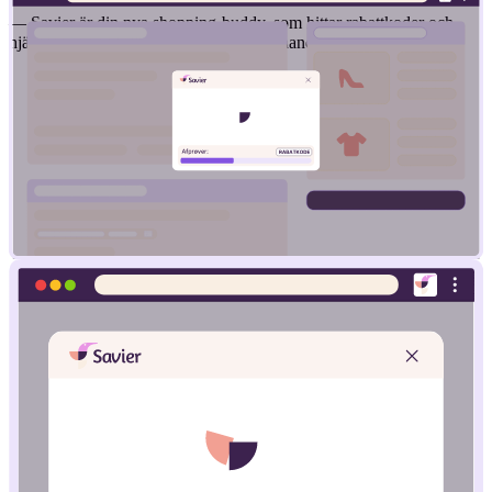
— Savier är din nya shopping-buddy, som hittar rabattkoder och
hjälper dig att få det bästa priset när du handlar online.