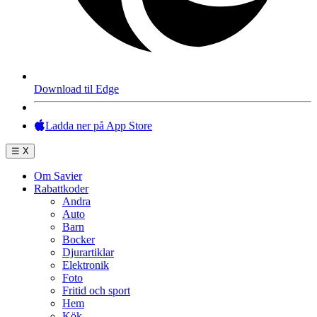
Download til Edge
Ladda ner på App Store
☰
X
Om Savier
Rabattkoder
Andra
Auto
Barn
Bocker
Djurartiklar
Elektronik
Foto
Fritid och sport
Hem
Kök