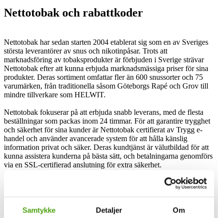
Nettotobak och rabattkoder
Nettotobak har sedan starten 2004 etablerat sig som en av Sveriges
största leverantörer av snus och nikotinpåsar. Trots att
marknadsföring av tobaksprodukter är förbjuden i Sverige strävar
Nettotobak efter att kunna erbjuda marknadsmässiga priser för sina
produkter. Deras sortiment omfattar fler än 600 snussorter och 75
varumärken, från traditionella såsom Göteborgs Rapé och Grov till
mindre tillverkare som HELWIT.
Nettotobak fokuserar på att erbjuda snabb leverans, med de flesta
beställningar som packas inom 24 timmar. För att garantire trygghet
och säkerhet för sina kunder är Nettotobak certifierat av Trygg e-
handel och använder avancerade system för att hålla känslig
information privat och säker. Deras kundtjänst är välutbildad för att
kunna assistera kunderna på bästa sätt, och betalningarna genomförs
via en SSL-certifierad anslutning för extra säkerhet.
Nettotobak har vuxit enormt från sina början som en liten butik i
Kungälv. De har nu flera fysiska butiker och en webbshop som når
kunder över hela Sverige. Genom samarbeten med stora
leverantörer, bland annat Swedish Match och JTI, har företaget
Samtykke
Detaljer
Om
etablerat sig som en av Sveriges största onlineåterförsäljare av snus.