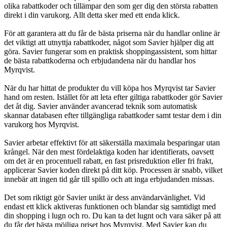
olika rabattkoder och tillämpar den som ger dig den största rabatten
direkt i din varukorg. Allt detta sker med ett enda klick.
För att garantera att du får de bästa priserna när du handlar online är
det viktigt att utnyttja rabattkoder, något som Savier hjälper dig att
göra. Savier fungerar som en praktisk shoppingassistent, som hittar
de bästa rabattkoderna och erbjudandena när du handlar hos
Myrqvist.
När du har hittat de produkter du vill köpa hos Myrqvist tar Savier
hand om resten. Istället för att leta efter giltiga rabattkoder gör Savier
det åt dig. Savier använder avancerad teknik som automatisk
skannar databasen efter tillgängliga rabattkoder samt testar dem i din
varukorg hos Myrqvist.
Savier arbetar effektivt för att säkerställa maximala besparingar utan
krångel. När den mest fördelaktiga koden har identifierats, oavsett
om det är en procentuell rabatt, en fast prisreduktion eller fri frakt,
applicerar Savier koden direkt på ditt köp. Processen är snabb, vilket
innebär att ingen tid går till spillo och att inga erbjudanden missas.
Det som riktigt gör Savier unikt är dess användarvänlighet. Vid
endast ett klick aktiveras funktionen och blandar sig samtidigt med
din shopping i lugn och ro. Du kan ta det lugnt och vara säker på att
du får det bästa möjliga priset hos Myrqvist. Med Savier kan du