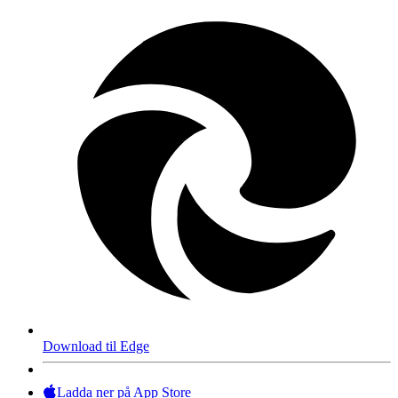
Download til Edge
Ladda ner på App Store