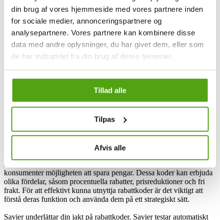
Myrqvist kan även ha ett lojalitetsprogram där du kan tjäna poäng
din brug af vores hjemmeside med vores partnere inden
vid varje köp. Poängen kan sedan användas för att få ytterligare
for sociale medier, annonceringspartnere og
rabatter. För studenter kan det även finnas rabatt med en fast
analysepartnere. Vores partnere kan kombinere disse
procentuell avdrag på alla beställningar samt en extra bonus i form
av en födelsedagsrabatt. Myrqvist kan även fira stora
data med andre oplysninger, du har givet dem, eller som
shoppinghändelser, som Black Friday och Cyber Monday, med
de har indsamlet fra din brug af deres tjenester.
fantastiska erbjudanden för att hjälpa sina kunder att spara pengar.
Denna typ av flashförsäljning under året kan ge möjligheter till olika
fynd under en begränsad tidsperiod. Till sist, för att tacka alla nya
kunder, erbjuder Myrqvist en välkomstrabatt som kan användas vid
Tillad alle
deras första beställning.
Tilpas
Få rabatt på Myrqvist via Savier
Afvis alle
Rabattkoder, också kända som kampanjkoder eller kupongkoder,
spelar en avgörande roll i onlineshopping genom att erbjuda
konsumenter möjligheten att spara pengar. Dessa koder kan erbjuda
olika fördelar, såsom procentuella rabatter, prisreduktioner och fri
frakt. För att effektivt kunna utnyttja rabattkoder är det viktigt att
förstå deras funktion och använda dem på ett strategiskt sätt.
Savier underlättar din jakt på rabattkoder. Savier testar automatiskt