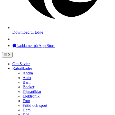
Download til Edge
Ladda ner på App Store
☰
X
Om Savier
Rabattkoder
Andra
Auto
Barn
Bocker
Djurartiklar
Elektronik
Foto
Fritid och sport
Hem
Kök