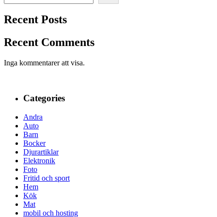
Recent Posts
Recent Comments
Inga kommentarer att visa.
Categories
Andra
Auto
Barn
Bocker
Djurartiklar
Elektronik
Foto
Fritid och sport
Hem
Kök
Mat
mobil och hosting