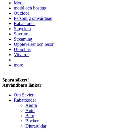
Mode
moibl och hosting
Outdoor
Personlig omvårdnad
Rabatkoder
Smycken
Sovrum
Streaming
Upplevelser och resor
Utomhus
Vitvaror
more
Spara säkert!
Användbara länkar
Om Savier
Rabattkoder
Andra
Auto
Barn
Bocker
Djurartiklar