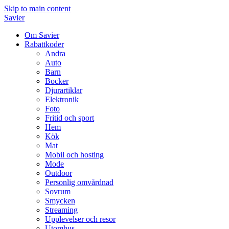
Skip to main content
Savier
Om Savier
Rabattkoder
Andra
Auto
Barn
Bocker
Djurartiklar
Elektronik
Foto
Fritid och sport
Hem
Kök
Mat
Mobil och hosting
Mode
Outdoor
Personlig omvårdnad
Sovrum
Smycken
Streaming
Upplevelser och resor
Utomhus