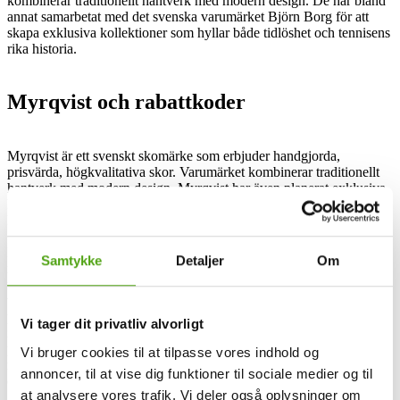
kombinerar traditionellt hantverk med modern design. De har bland
annat samarbetat med det svenska varumärket Björn Borg för att
skapa exklusiva kollektioner som hyllar både tidlöshet och tennisens
rika historia.
Myrqvist och rabattkoder
Myrqvist är ett svenskt skomärke som erbjuder handgjorda,
prisvärda, högkvalitativa skor. Varumärket kombinerar traditionellt
hantverk med modern design. Myrqvist har även planerat exklusiva
kollektioner i samarbete med andra svenska varumärken, som Björn
Borg, som hyllar både tidlös design och tennisens rika historia.
När det gäller rabattkoder och erbjudanden erbjuder Myrqvist
Samtykke
Detaljer
Om
regelbundet olika kampanjer till sina kunder. Dessa kan inkludera
rabattkoder som ger procentuella avdrag på ditt köp, fasta rabatter
vid beställningar över en viss summa samt kampanjer där du får en
produkt gratis vid köp av en annan. Erbjudanden kan också
Vi tager dit privatliv alvorligt
inkludera ytterligare rabatter på redan nedsatta varor. Om du
prenumererar på Myrqvists nyhetsbrev får du exklusiv tillgång till
Vi bruger cookies til at tilpasse vores indhold og
rabattkoder samt förhandsinformation om framtida utförsäljningar
annoncer, til at vise dig funktioner til sociale medier og til
och kommande kollektioner.
at analysere vores trafik. Vi deler også oplysninger om