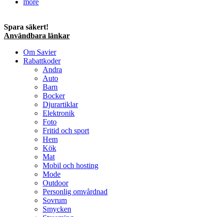
more
Spara säkert!
Användbara länkar
Om Savier
Rabattkoder
Andra
Auto
Barn
Bocker
Djurartiklar
Elektronik
Foto
Fritid och sport
Hem
Kök
Mat
Mobil och hosting
Mode
Outdoor
Personlig omvårdnad
Sovrum
Smycken