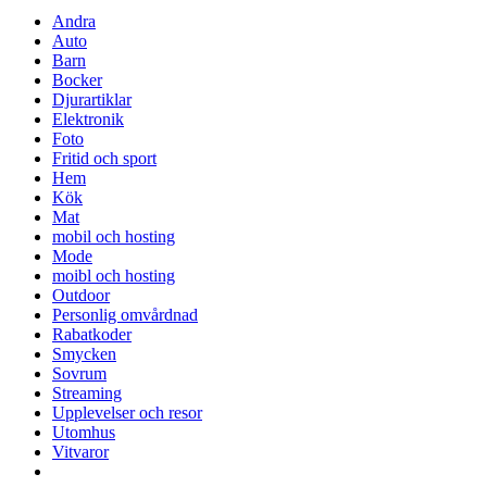
Andra
Auto
Barn
Bocker
Djurartiklar
Elektronik
Foto
Fritid och sport
Hem
Kök
Mat
mobil och hosting
Mode
moibl och hosting
Outdoor
Personlig omvårdnad
Rabatkoder
Smycken
Sovrum
Streaming
Upplevelser och resor
Utomhus
Vitvaror