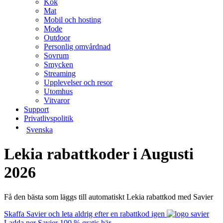
Kök
Mat
Mobil och hosting
Mode
Outdoor
Personlig omvårdnad
Sovrum
Smycken
Streaming
Upplevelser och resor
Utomhus
Vitvaror
Support
Privatlivspolitik
Svenska
Lekia rabattkoder i Augusti
2026
Få den bästa som läggs till automatiskt Lekia rabattkod med Savier
Skaffa Savier och leta aldrig efter en rabattkod igen
Ladda ner Savier 100 % gratis här