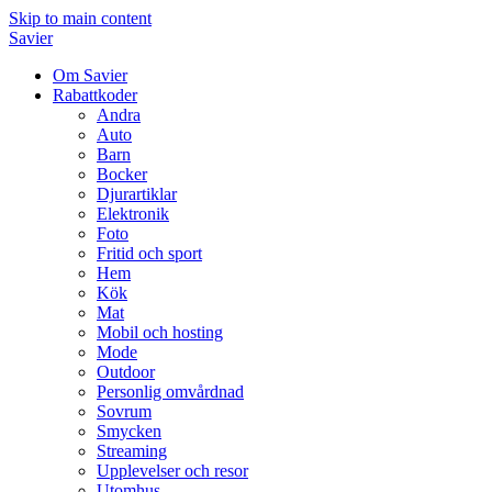
Skip to main content
Savier
Om Savier
Rabattkoder
Andra
Auto
Barn
Bocker
Djurartiklar
Elektronik
Foto
Fritid och sport
Hem
Kök
Mat
Mobil och hosting
Mode
Outdoor
Personlig omvårdnad
Sovrum
Smycken
Streaming
Upplevelser och resor
Utomhus