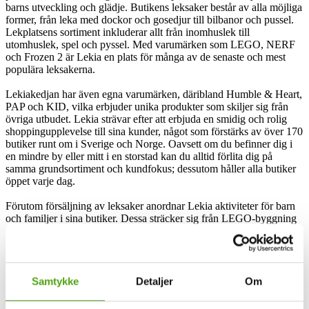
barns utveckling och glädje. Butikens leksaker består av alla möjliga
former, från leka med dockor och gosedjur till bilbanor och pussel.
Lekplatsens sortiment inkluderar allt från inomhuslek till
utomhuslek, spel och pyssel. Med varumärken som LEGO, NERF
och Frozen 2 är Lekia en plats för många av de senaste och mest
populära leksakerna.
Lekiakedjan har även egna varumärken, däribland Humble & Heart,
PAP och KID, vilka erbjuder unika produkter som skiljer sig från
övriga utbudet. Lekia strävar efter att erbjuda en smidig och rolig
shoppingupplevelse till sina kunder, något som förstärks av över 170
butiker runt om i Sverige och Norge. Oavsett om du befinner dig i
en mindre by eller mitt i en storstad kan du alltid förlita dig på
samma grundsortiment och kundfokus; dessutom håller alla butiker
öppet varje dag.
Förutom försäljning av leksaker anordnar Lekia aktiviteter för barn
och familjer i sina butiker. Dessa sträcker sig från LEGO-byggning
till möten med filmfigurernas mest populära karaktärer. Välkommen
till Lekia, där du kan utforska och uppleva en rolig och spännande
värld av leksaker för såväl små som stora barn.
Samtykke
Detaljer
Om
Lekia och rabattkoder