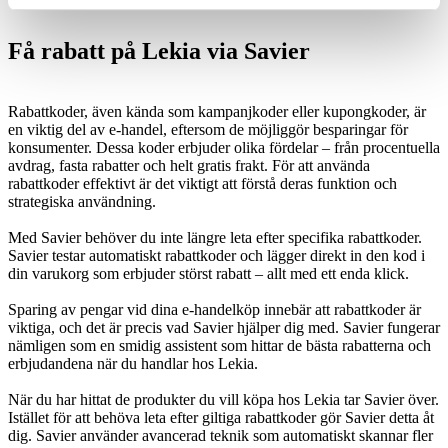
Få rabatt på Lekia via Savier
Rabattkoder, även kända som kampanjkoder eller kupongkoder, är
en viktig del av e-handel, eftersom de möjliggör besparingar för
konsumenter. Dessa koder erbjuder olika fördelar – från procentuella
avdrag, fasta rabatter och helt gratis frakt. För att använda
rabattkoder effektivt är det viktigt att förstå deras funktion och
strategiska användning.
Med Savier behöver du inte längre leta efter specifika rabattkoder.
Savier testar automatiskt rabattkoder och lägger direkt in den kod i
din varukorg som erbjuder störst rabatt – allt med ett enda klick.
Sparing av pengar vid dina e-handelköp innebär att rabattkoder är
viktiga, och det är precis vad Savier hjälper dig med. Savier fungerar
nämligen som en smidig assistent som hittar de bästa rabatterna och
erbjudandena när du handlar hos Lekia.
När du har hittat de produkter du vill köpa hos Lekia tar Savier över.
Istället för att behöva leta efter giltiga rabattkoder gör Savier detta åt
dig. Savier använder avancerad teknik som automatiskt skannar fler