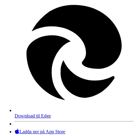
Download til Edge
Ladda ner på App Store