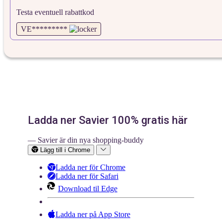
Testa eventuell rabattkod
VE*********
Ladda ner Savier 100% gratis här
— Savier är din nya shopping-buddy
Lägg till i Chrome
Ladda ner för Chrome
Ladda ner för Safari
Download til Edge
Ladda ner på App Store