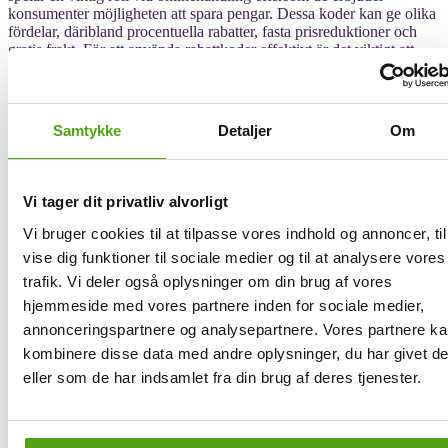
konsumenter möjligheten att spara pengar. Dessa koder kan ge olika
fördelar, däribland procentuella rabatter, fasta prisreduktioner och
gratis frakt. För att använda rabattkoder effektivt är det viktigt att
förstå hur de fungerar och att applicera dem strategiskt.
Med Savier behöver du inte längre leta efter rabattkoder. Savier
testar nämligen automatiskt rabattkoder och applicerar de med störst
Samtykke
Detaljer
Om
rabatt direkt i din varukorg, allt med bara ett klick.
Det är viktigt att använda rabattkoder för att få de bästa priserna när
du handlar online – något Savier kan hjälpa dig med. Savier
Vi tager dit privatliv alvorligt
fungerar nämligen som en praktisk shoppingassistent som hittar de
bästa erbjudandena och rabatterna till dig när du handlar hos
Vi bruger cookies til at tilpasse vores indhold og annoncer, til
L'Aquila.
vise dig funktioner til sociale medier og til at analysere vores
trafik. Vi deler også oplysninger om din brug af vores
När du har hittat de produkter du vill köpa hos L'Aquila tar Savier
över. Istället för att leta efter giltiga rabattkoder själv gör Savier det
hjemmeside med vores partnere inden for sociale medier,
åt dig. Savier använder avancerad teknik för att automatiskt skanna
annonceringspartnere og analysepartnere. Vores partnere k
sin databas efter tillgängliga rabattkoder och testa dem direkt i din
kombinere disse data med andre oplysninger, du har givet d
varukorg hos L'Aquila.
eller som de har indsamlet fra din brug af deres tjenester.
Savier arbetar effektivt för att säkerställa att du får maximalt med
besparingar utan krångel. När Savier identifierar den mest
fördelaktiga koden, oavsett om det handlar om en procentuell rabatt,
en fast prisreduktion eller fri frakt, appliceras den direkt på ditt köp.