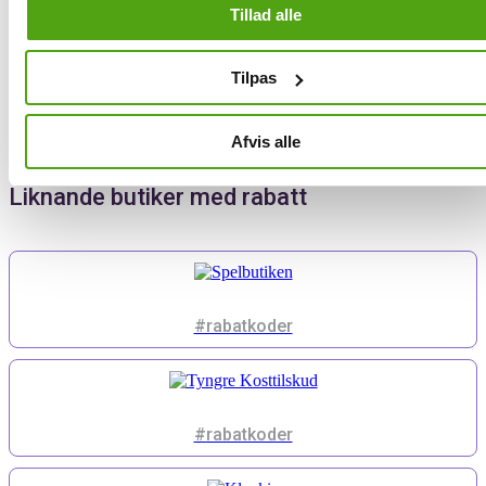
Tillad alle
Processen är mycket snabb, vilket innebär att ingen tid slösas bort
och inga erbjudanden missas.
Det som verkligen gör Savier unikt är dess användarvänlighet: med
Tilpas
bara ett klick aktiveras funktionen, och sedan kan du fortsätta att
shoppa i lugn och ro utan att jagar rabattkoder, med vetskapen om
att du alltid får bäst pris hos L'Aquila. Med Savier kan du shoppa
Afvis alle
online och spara pengar, utan att slösa tid.
Liknande butiker med rabatt
#rabatkoder
#rabatkoder