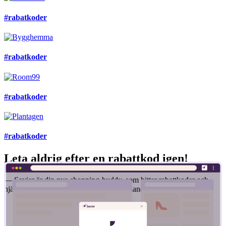
#rabatkoder
#rabatkoder
#rabatkoder
#rabatkoder
Leta aldrig efter en rabattkod igen!
— Savier är din nya shopping-buddy, som hittar rabattkoder och
hjälper dig att få det bästa priset när du handlar online.