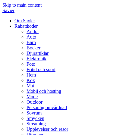
Skip to main content
Savier
Om Savier
Rabattkoder
Andra
Auto
Barn
Bocker
Djurartiklar
Elektronik
Foto
Fritid och sport
Hem
Kök
Mat
Mobil och hosting
Mode
Outdoor
Personlig omvårdnad
Sovrum
Smycken
Streaming
Upplevelser och resor
Utomhus