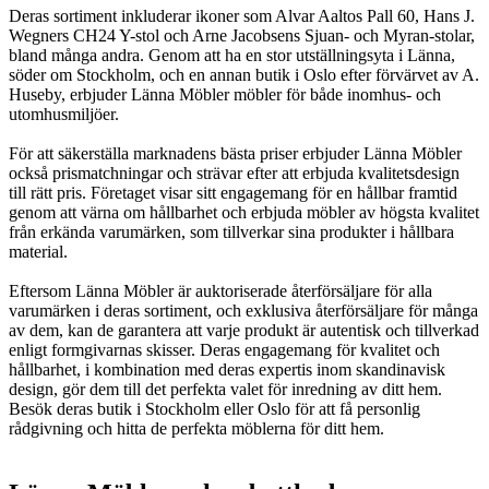
Deras sortiment inkluderar ikoner som Alvar Aaltos Pall 60, Hans J.
Wegners CH24 Y-stol och Arne Jacobsens Sjuan- och Myran-stolar,
bland många andra. Genom att ha en stor utställningsyta i Länna,
söder om Stockholm, och en annan butik i Oslo efter förvärvet av A.
Huseby, erbjuder Länna Möbler möbler för både inomhus- och
utomhusmiljöer.
För att säkerställa marknadens bästa priser erbjuder Länna Möbler
också prismatchningar och strävar efter att erbjuda kvalitetsdesign
till rätt pris. Företaget visar sitt engagemang för en hållbar framtid
genom att värna om hållbarhet och erbjuda möbler av högsta kvalitet
från erkända varumärken, som tillverkar sina produkter i hållbara
material.
Eftersom Länna Möbler är auktoriserade återförsäljare för alla
varumärken i deras sortiment, och exklusiva återförsäljare för många
av dem, kan de garantera att varje produkt är autentisk och tillverkad
enligt formgivarnas skisser. Deras engagemang för kvalitet och
hållbarhet, i kombination med deras expertis inom skandinavisk
design, gör dem till det perfekta valet för inredning av ditt hem.
Besök deras butik i Stockholm eller Oslo för att få personlig
rådgivning och hitta de perfekta möblerna för ditt hem.