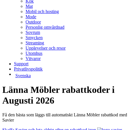
Kök
Mat
Mobil och hosting
Mode
Outdoor
Personlig omvårdnad
Sovrum
Smycken
Streaming
Upplevelser och resor
Utomhus
Vitvaror
Support
Privatlivspolitik
Svenska
Länna Möbler rabattkoder i
Augusti 2026
Få den bästa som läggs till automatiskt Länna Möbler rabattkod med
Savier
Skaffa Savier och leta aldrig efter en rabattkod igen