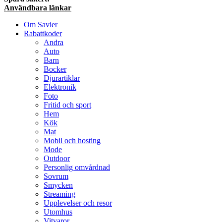
Användbara länkar
Om Savier
Rabattkoder
Andra
Auto
Barn
Bocker
Djurartiklar
Elektronik
Foto
Fritid och sport
Hem
Kök
Mat
Mobil och hosting
Mode
Outdoor
Personlig omvårdnad
Sovrum
Smycken
Streaming
Upplevelser och resor
Utomhus
Vitvaror