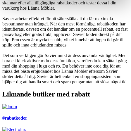
skannar efter alla tillgängliga rabattkoder och testar dessa i din
varukorg hos Länna Möbler.
Savier arbetar effektivt för att säkerställa att du får maximala
besparingar utan krångel. När den mest förmånliga rabattkoden har
identifierats, oavsett om det handlar om en procentuell rabatt, ett fast
prisavdrag eller gratis frakt, applicerar Savier koden direkt på ditt
köp. Processen är mycket snabb, vilket innebär att ingen tid går till
spillo och inga erbjudanden missas.
Det som verkligen gör Savier unikt är dess användarvänlighet. Med
bara ett klick aktiverar du dess funktion, varefter du kan sätta i gång
med din shopping i lugn och ro. Du behöver inte oroa dig för att
missa det bästa erbjudandet hos Länna Möbler eftersom Savier
sköter detta åt dig. Savier är helt enkelt en shoppingassistent som
hjälper dig att handla smart och spara pengar utan att slösa något tid.
Liknande butiker med rabatt
#rabatkoder