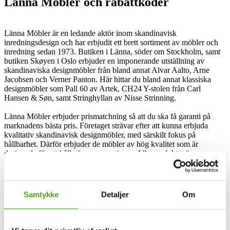
Länna Möbler och rabattkoder
Länna Möbler är en ledande aktör inom skandinavisk
inredningsdesign och har erbjudit ett brett sortiment av möbler och
inredning sedan 1973. Butiken i Länna, söder om Stockholm, samt
butiken Skøyen i Oslo erbjuder en imponerande utställning av
skandinaviska designmöbler från bland annat Alvar Aalto, Arne
Jacobsen och Verner Panton. Här hittar du bland annat klassiska
designmöbler som Pall 60 av Artek, CH24 Y-stolen från Carl
Hansen & Søn, samt Stringhyllan av Nisse Strinning.
Länna Möbler erbjuder prismatchning så att du ska få garanti på
marknadens bästa pris. Företaget strävar efter att kunna erbjuda
kvalitativ skandinavisk designmöbler, med särskilt fokus på
hållbarhet. Därför erbjuder de möbler av hög kvalitet som är
designade för att hålla över generationer. Alla produkter är
autentiska och tillverkade enligt respektive formgivares
dokumentskiss för att säkerställa hög kvalitet och lång livslängd.
Besök Länna Möbler för att utforska deras tidlösa och kvalitativa
Samtykke
Detaljer
Om
sortiment av skandinaviska designmöbler. Om du önskar råd och
inspiration för inredning av ditt hem kan du även kontakta deras
inredningsexperter.