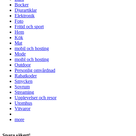
Bocker
Djurartiklar
Elektronik
Foto
Fritid och sport
Hem
Kök
Mat
mobil och hosting
Mode
moibl och hosting
Outdoor
Personlig omvårdnad
Rabatkoder
Smycken
Sovrum
Streaming
Upplevelser och resor
Utomhus
Vitvaror
more
Spara säkert!