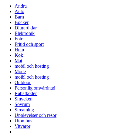
Andra
Auto
Barn
Bocker
Djurartiklar
Elektronik
Foto
Fritid och sport
Hem
Kök
Mat
mobil och hosting
Mode
moibl och hosting
Outdoor
Personlig omvårdnad
Rabatkoder
Smycken
Sovrum
Streaming
Upplevelser och resor
Utomhus
Vitvaror