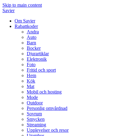
Skip to main content
Savier
Om Savier
Rabattkoder
Andra
Auto
Barn
Bocker
Djurartiklar
Elektronik
Foto
Fritid och sport
Hem
Kök
Mat
Mobil och hosting
Mode
Outdoor
Personlig omvårdnad
Sovrum
Smycken
Streaming
Upplevelser och resor
Utomhus