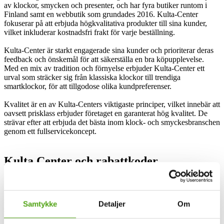
av klockor, smycken och presenter, och har fyra butiker runtom i
Finland samt en webbutik som grundades 2016. Kulta-Center
fokuserar på att erbjuda högkvalitativa produkter till sina kunder,
vilket inkluderar kostnadsfri frakt för varje beställning.
Kulta-Center är starkt engagerade sina kunder och prioriterar deras
feedback och önskemål för att säkerställa en bra köpupplevelse.
Med en mix av tradition och förnyelse erbjuder Kulta-Center ett
urval som sträcker sig från klassiska klockor till trendiga
smartklockor, för att tillgodose olika kundpreferenser.
Kvalitet är en av Kulta-Centers viktigaste principer, vilket innebär att
oavsett prisklass erbjuder företaget en garanterat hög kvalitet. De
strävar efter att erbjuda det bästa inom klock- och smyckesbranschen
genom ett fullservicekoncept.
Kulta Center och rabattkoder
Kulta-Center är ett finskt, familjeägt och pålitligt smyckesföretag
som funnits på marknaden sedan 1933. De erbjuder ett brett
Samtykke
Detaljer
Om
sortiment av klockor och smycken, både i butiker och online. Kulta-
Center är känt för sin höga kvalitet och sitt fokus på att alltid