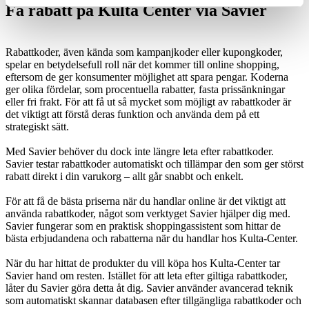
Få rabatt på Kulta Center via Savier
Rabattkoder, även kända som kampanjkoder eller kupongkoder,
spelar en betydelsefull roll när det kommer till online shopping,
eftersom de ger konsumenter möjlighet att spara pengar. Koderna
ger olika fördelar, som procentuella rabatter, fasta prissänkningar
eller fri frakt. För att få ut så mycket som möjligt av rabattkoder är
det viktigt att förstå deras funktion och använda dem på ett
strategiskt sätt.
Med Savier behöver du dock inte längre leta efter rabattkoder.
Savier testar rabattkoder automatiskt och tillämpar den som ger störst
rabatt direkt i din varukorg – allt går snabbt och enkelt.
För att få de bästa priserna när du handlar online är det viktigt att
använda rabattkoder, något som verktyget Savier hjälper dig med.
Savier fungerar som en praktisk shoppingassistent som hittar de
bästa erbjudandena och rabatterna när du handlar hos Kulta-Center.
När du har hittat de produkter du vill köpa hos Kulta-Center tar
Savier hand om resten. Istället för att leta efter giltiga rabattkoder,
låter du Savier göra detta åt dig. Savier använder avancerad teknik
som automatiskt skannar databasen efter tillgängliga rabattkoder och