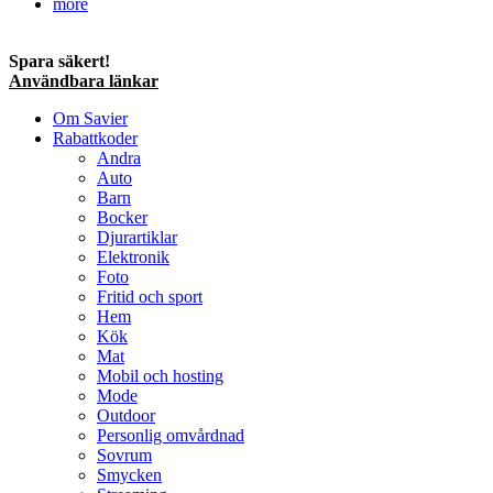
more
Spara säkert!
Användbara länkar
Om Savier
Rabattkoder
Andra
Auto
Barn
Bocker
Djurartiklar
Elektronik
Foto
Fritid och sport
Hem
Kök
Mat
Mobil och hosting
Mode
Outdoor
Personlig omvårdnad
Sovrum
Smycken