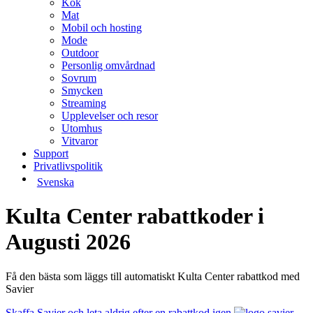
Kök
Mat
Mobil och hosting
Mode
Outdoor
Personlig omvårdnad
Sovrum
Smycken
Streaming
Upplevelser och resor
Utomhus
Vitvaror
Support
Privatlivspolitik
Svenska
Kulta Center rabattkoder i
Augusti 2026
Få den bästa som läggs till automatiskt Kulta Center rabattkod med
Savier
Skaffa Savier och leta aldrig efter en rabattkod igen