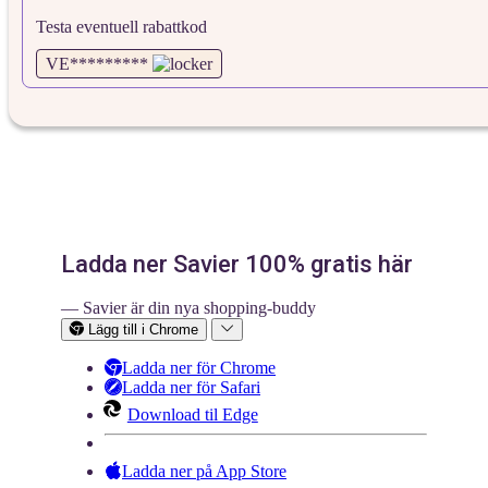
Testa eventuell rabattkod
VE*********
Ladda ner Savier 100% gratis här
— Savier är din nya shopping-buddy
Lägg till i Chrome
Ladda ner för Chrome
Ladda ner för Safari
Download til Edge
Ladda ner på App Store