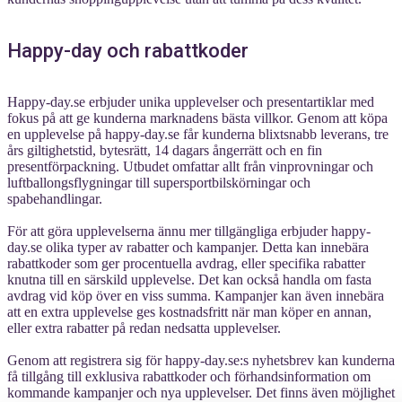
Happy-day och rabattkoder
Happy-day.se erbjuder unika upplevelser och presentartiklar med
fokus på att ge kunderna marknadens bästa villkor. Genom att köpa
en upplevelse på happy-day.se får kunderna blixtsnabb leverans, tre
års giltighetstid, bytesrätt, 14 dagars ångerrätt och en fin
presentförpackning. Utbudet omfattar allt från vinprovningar och
luftballongsflygningar till supersportbilskörningar och
spabehandlingar.
För att göra upplevelserna ännu mer tillgängliga erbjuder happy-
day.se olika typer av rabatter och kampanjer. Detta kan innebära
rabattkoder som ger procentuella avdrag, eller specifika rabatter
knutna till en särskild upplevelse. Det kan också handla om fasta
avdrag vid köp över en viss summa. Kampanjer kan även innebära
att en extra upplevelse ges kostnadsfritt när man köper en annan,
eller extra rabatter på redan nedsatta upplevelser.
Genom att registrera sig för happy-day.se:s nyhetsbrev kan kunderna
få tillgång till exklusiva rabattkoder och förhandsinformation om
kommande kampanjer och nya upplevelser. Det finns även möjlighet