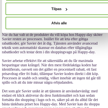
Det är avgörande att utnyttja rabattkoder när du shoppar online för
Tilpas
att få ut mesta möjliga av affärerna. Med Savier kan du försäkra dig
om att detta alltid görs. Savier fungerar som en praktisk
shoppingassistent och hjälper dig att hitta de bästa erbjudandena och
Afvis alle
rabatterna när du handlar hos Happy-day.
När du har valt ut de produkter du vill köpa hos Happy-day sköter
Savier resten av processen. Istället för att leta efter giltiga
rabattkoder, gör Savier det åt dig. Tjänsten använder avancerad
teknik som automatiskt skannar en databas efter tillgängliga
rabattkoder och testar dem i din shoppingvagn på Happy-day.
Savier arbetar effektivt för att säkerställa att du får maximala
besparingar utan krångel. När den mest fördelaktiga koden har
identifierats, oavsett om det gäller en procentuell rabatt, ett fast
prisavdrag eller fri frakt, tillämpar Savier koden direkt i ditt köp.
Processen är snabb och smidig, vilket innebär att ingen tid går till
spillo och att du inte missar några erbjudanden.
Det som gör Savier unikt är att tjänsten är användarvänlig: med
endast ett klick aktiverar du dess funktionalitet och kan sedan
fortsätta din shopping i lugn och ro, säker på att du alltid får det
bästa tänkbara priset hos Happy-day. Med Savier kan du shoppa