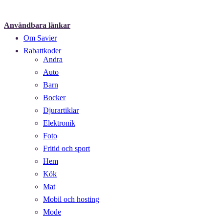
Användbara länkar
Om Savier
Rabattkoder
Andra
Auto
Barn
Bocker
Djurartiklar
Elektronik
Foto
Fritid och sport
Hem
Kök
Mat
Mobil och hosting
Mode