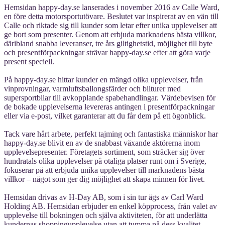
Hemsidan happy-day.se lanserades i november 2016 av Calle Ward,
en före detta motorsportutövare. Beslutet var inspirerat av en vän till
Calle och riktade sig till kunder som letar efter unika upplevelser att
ge bort som presenter. Genom att erbjuda marknadens bästa villkor,
däribland snabba leveranser, tre års giltighetstid, möjlighet till byte
och presentförpackningar strävar happy-day.se efter att göra varje
present speciell.
På happy-day.se hittar kunder en mängd olika upplevelser, från
vinprovningar, varmluftsballongsfärder och bilturer med
supersportbilar till avkopplande spabehandlingar. Värdebevisen för
de bokade upplevelserna levereras antingen i presentförpackningar
eller via e-post, vilket garanterar att du får dem på ett ögonblick.
Tack vare hårt arbete, perfekt tajming och fantastiska människor har
happy-day.se blivit en av de snabbast växande aktörerna inom
upplevelsepresenter. Företagets sortiment, som sträcker sig över
hundratals olika upplevelser på otaliga platser runt om i Sverige,
fokuserar på att erbjuda unika upplevelser till marknadens bästa
villkor – något som ger dig möjlighet att skapa minnen för livet.
Hemsidan drivas av H-Day AB, som i sin tur ägs av Carl Ward
Holding AB. Hemsidan erbjuder en enkel köpprocess, från valet av
upplevelse till bokningen och själva aktiviteten, för att underlätta
kundernas shoppingupplevelse utan att tumma på dess kvalitet.