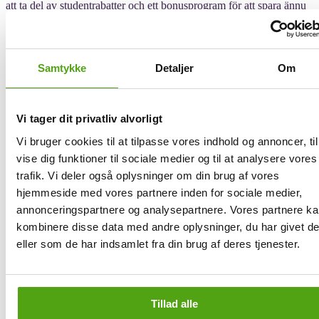
att ta del av studentrabatter och ett bonusprogram för att spara ännu
mer på sina köp. Happy-day.se uppmärksammar stora
shoppinghelger, som Black Friday, med fantastiska erbjudanden och
flashförsäljningar under året där kunderna kan göra bra fynd. Som
en extra bonus erbjuds nya kunder ofta rabatt i välkomsterbjudanden
Samtykke
Detaljer
Om
för att uppmuntra till fler köp.
Genom att fortsätta erbjuda unika upplevelser till marknadens bästa
villkor strävar happy-day.se efter att växa och fortsätta erbjuda
Vi tager dit privatliv alvorligt
minnesvärda upplevelser och livslånga minnen till sina kunder.
Vi bruger cookies til at tilpasse vores indhold og annoncer, til
vise dig funktioner til sociale medier og til at analysere vores
Få rabatt på Happy-day via Savier
trafik. Vi deler også oplysninger om din brug af vores
hjemmeside med vores partnere inden for sociale medier,
Rabattkoder, som även kallas kampanjkoder eller kupongkoder,
annonceringspartnere og analysepartnere. Vores partnere k
spelar en viktig roll vid nätshopping eftersom de ger konsumenter
kombinere disse data med andre oplysninger, du har givet d
möjlighet att spara pengar. Koderna erbjuder olika typer av fördelar,
till exempel procentuella rabatter, fast prisavdrag eller gratis frakt.
eller som de har indsamlet fra din brug af deres tjenester.
För att du ska kunna använda rabattkoder på ett effektivt sätt är det
viktigt att förstå hur de fungerar och att använda dem strategiskt.
Med Savier behöver du emellertid inte längre leta bland rabattkoder;
Tillad alle
tjänsten testar automatiskt rabattkoder och tillämpar den som ger
störst rabatt direkt i din kundvagn – allt med bara ett klick!