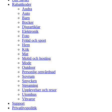
Rabattkoder
Andra
Auto
Barn
Bocker
Djurartiklar
Elektronik
Foto
Fritid och sport
Hem
Kök
Mat
Mobil och hosting
Mode
Outdoor
Personlig omvårdnad
Sovrum
Smycken
Streaming
Upplevelser och resor
Utomhus
Vitvaror
Support
Privatlivspolitik