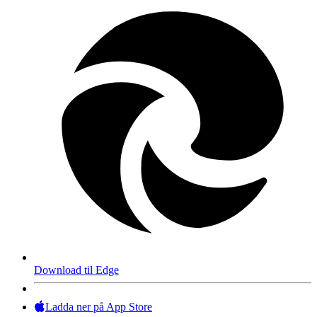
Download til Edge
Ladda ner på App Store