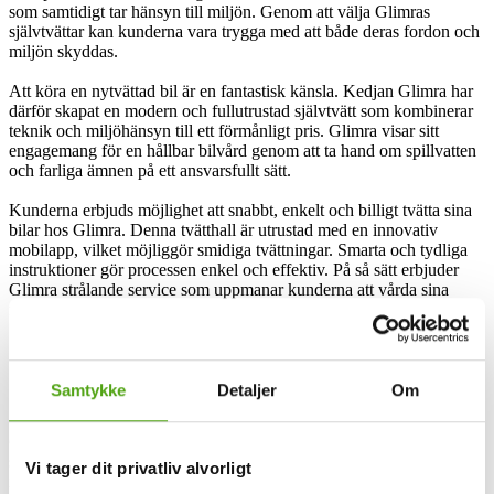
som samtidigt tar hänsyn till miljön. Genom att välja Glimras
självtvättar kan kunderna vara trygga med att både deras fordon och
miljön skyddas.
Att köra en nytvättad bil är en fantastisk känsla. Kedjan Glimra har
därför skapat en modern och fullutrustad självtvätt som kombinerar
teknik och miljöhänsyn till ett förmånligt pris. Glimra visar sitt
engagemang för en hållbar bilvård genom att ta hand om spillvatten
och farliga ämnen på ett ansvarsfullt sätt.
Kunderna erbjuds möjlighet att snabbt, enkelt och billigt tvätta sina
bilar hos Glimra. Denna tvätthall är utrustad med en innovativ
mobilapp, vilket möjliggör smidiga tvättningar. Smarta och tydliga
instruktioner gör processen enkel och effektiv. På så sätt erbjuder
Glimra strålande service som uppmanar kunderna att vårda sina
fordon regelbundet.
Glimra och rabattkoder
Samtykke
Detaljer
Om
Glimra erbjuder en miljövänlig och prisvärd bilvårdslösning genom
sina självlavationstvättar. Genom att använda Glimras tvättar kan du
Vi tager dit privatliv alvorligt
inte bara förlänga livslängden och förbättra utseendet på din bil, utan