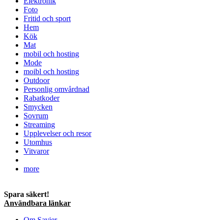
Elektronik
Foto
Fritid och sport
Hem
Kök
Mat
mobil och hosting
Mode
moibl och hosting
Outdoor
Personlig omvårdnad
Rabatkoder
Smycken
Sovrum
Streaming
Upplevelser och resor
Utomhus
Vitvaror
more
Spara säkert!
Användbara länkar
Om Savier