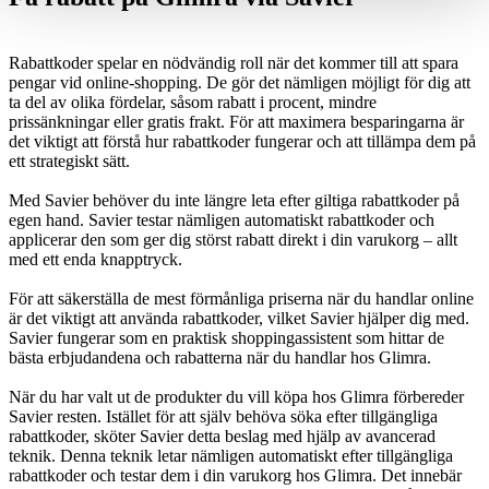
Rabattkoder spelar en nödvändig roll när det kommer till att spara
pengar vid online-shopping. De gör det nämligen möjligt för dig att
ta del av olika fördelar, såsom rabatt i procent, mindre
prissänkningar eller gratis frakt. För att maximera besparingarna är
det viktigt att förstå hur rabattkoder fungerar och att tillämpa dem på
ett strategiskt sätt.
Med Savier behöver du inte längre leta efter giltiga rabattkoder på
egen hand. Savier testar nämligen automatiskt rabattkoder och
applicerar den som ger dig störst rabatt direkt i din varukorg – allt
med ett enda knapptryck.
För att säkerställa de mest förmånliga priserna när du handlar online
är det viktigt att använda rabattkoder, vilket Savier hjälper dig med.
Savier fungerar som en praktisk shoppingassistent som hittar de
bästa erbjudandena och rabatterna när du handlar hos Glimra.
När du har valt ut de produkter du vill köpa hos Glimra förbereder
Savier resten. Istället för att själv behöva söka efter tillgängliga
rabattkoder, sköter Savier detta beslag med hjälp av avancerad
teknik. Denna teknik letar nämligen automatiskt efter tillgängliga
rabattkoder och testar dem i din varukorg hos Glimra. Det innebär