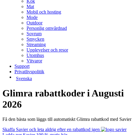
Kök
Mat
Mobil och hosting
Mode
Outdoor
Personlig omvårdnad
Sovrum
Smycken
Streaming
Upplevelser och resor
Utomhus
Vitvaror
Support
Privatlivspolitik
Svenska
Glimra rabattkoder i Augusti
2026
Få den bästa som läggs till automatiskt Glimra rabattkod med Savier
Skaffa Savier och leta aldrig efter en rabattkod igen
Ladda ner Savier 100 % gratis här