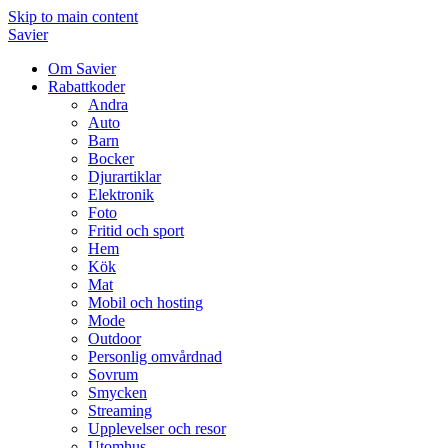
Skip to main content
Savier
Om Savier
Rabattkoder
Andra
Auto
Barn
Bocker
Djurartiklar
Elektronik
Foto
Fritid och sport
Hem
Kök
Mat
Mobil och hosting
Mode
Outdoor
Personlig omvårdnad
Sovrum
Smycken
Streaming
Upplevelser och resor
Utomhus