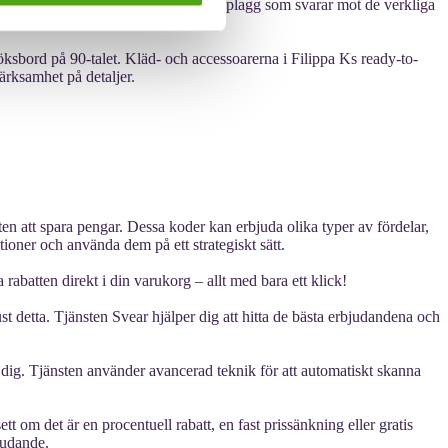
ma behovet av tidlösa och välgjorda plagg som svarar mot de verkliga
ksbord på 90-talet. Kläd- och accessoarerna i Filippa Ks ready-to-
ärksamhet på detaljer.
 att spara pengar. Dessa koder kan erbjuda olika typer av fördelar,
ktioner och använda dem på ett strategiskt sätt.
 rabatten direkt i din varukorg – allt med bara ett klick!
just detta. Tjänsten Svear hjälper dig att hitta de bästa erbjudandena och
t åt dig. Tjänsten använder avancerad teknik för att automatiskt skanna
tt om det är en procentuell rabatt, en fast prissänkning eller gratis
bjudande.