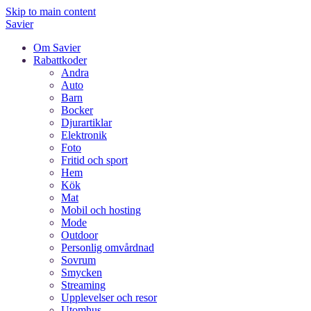
Skip to main content
Savier
Om Savier
Rabattkoder
Andra
Auto
Barn
Bocker
Djurartiklar
Elektronik
Foto
Fritid och sport
Hem
Kök
Mat
Mobil och hosting
Mode
Outdoor
Personlig omvårdnad
Sovrum
Smycken
Streaming
Upplevelser och resor
Utomhus