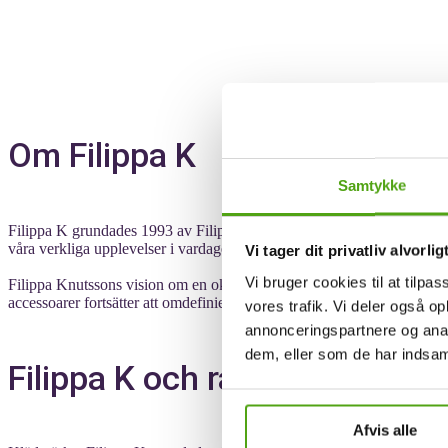
Om Filippa K
Samtykke
Filippa K grundades 1993 av Filippa Knutsson, Karin Hellner och Pa
våra verkliga upplevelser i vardagen, samtidigt som de balanserar stil
Vi tager dit privatliv alvorlig
Vi bruger cookies til at tilpas
Filippa Knutssons vision om en okomplicerad, stilren och hållbar gard
accessoarer fortsätter att omdefiniera klassiska plagg genom en pro
vores trafik. Vi deler også 
annonceringspartnere og anal
dem, eller som de har indsaml
Filippa K och rabattkoder
Afvis alle