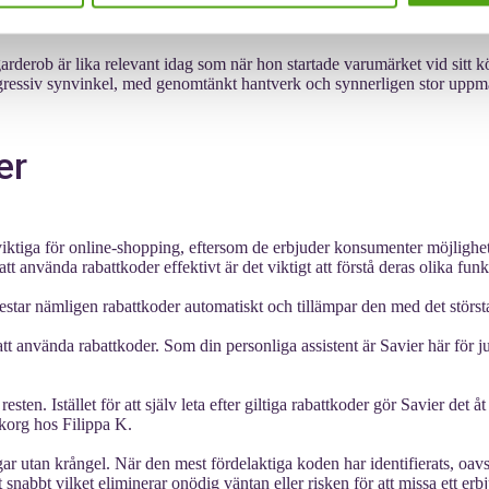
ners och Patrik Kihlborg. Stiftarna var tidigt ute med att uppmärksam
 stil och komfort.
derob är lika relevant idag som när hon startade varumärket vid sitt kö
progressiv synvinkel, med genomtänkt hantverk och synnerligen stor uppm
er
tiga för online-shopping, eftersom de erbjuder konsumenter möjligheten
 att använda rabattkoder effektivt är det viktigt att förstå deras olika fun
 testar nämligen rabattkoder automatiskt och tillämpar den med det största
t att använda rabattkoder. Som din personliga assistent är Savier här för 
esten. Istället för att själv leta efter giltiga rabattkoder gör Savier de
ukorg hos Filippa K.
gar utan krångel. När den mest fördelaktiga koden har identifierats, oavse
 snabbt vilket eliminerar onödig väntan eller risken för att missa ett er