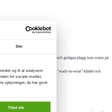
Om
alismen. De såg ett behov av enkla och gedigna plagg som svarar på
 medier og til at analysere
öksbord under 1990-talet. Varumärkets "ready-to-wear"-kläder och
å detaljer.
nden for sociale medier,
e oplysninger, du har givet
Tillad alle