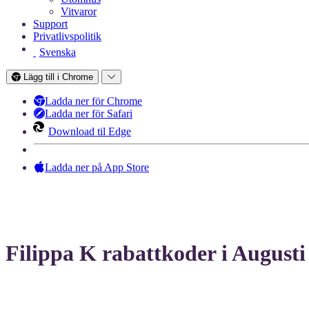
Vitvaror
Support
Privatlivspolitik
Svenska
Lägg till i Chrome
Ladda ner för Chrome
Ladda ner för Safari
Download til Edge
Ladda ner på App Store
Filippa K rabattkoder i Augusti