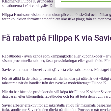
Klädmärket Filippa K grundades 1993 av Filippa Knutsson, Karin Hell
situationerna i vårt vardagsliv. De eftersträvade samtidigt att balansera
Filippa Knutssons vision om en okomplicerad, önskvärd och hållbar gar
wear kollektion fortsätter att definiera klassiska plagg från en mer 
Få rabatt på Filippa K via Savi
Rabattkoder - även kända som kampanjkoder eller kupongkoder - är vik
såsom procentuella rabatter, fasta prissänkningar eller gratis frakt. För
Savier eliminerar behovet av att själv leta efter rabattkoder. Företaget
För att alltid få de bästa priserna när du handlar på nätet är det viktig
rabatterna när du handlar från det svenska modeföretaget Filippa K.
När du har hittat de produkter du vill köpa för Filippa K sköter Savier r
databasen efter tillgängliga rabattkoder och för att testa dem i din var
Savier arbetar effektivt för att säkerställa att du får maximala besparin
frakt, applicerar Savier koden direkt på ditt köp. Processen går mycket