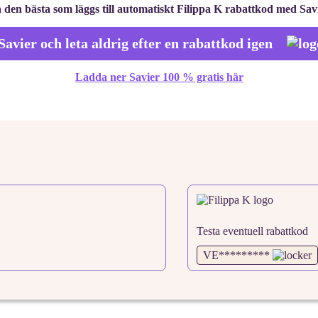
 den bästa som läggs till automatiskt Filippa K rabattkod med Sav
Savier och leta aldrig efter en rabattkod igen
Ladda ner Savier 100 % gratis här
Testa eventuell rabattkod
VE*********