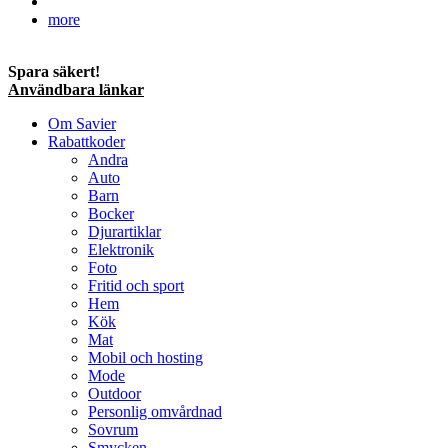
more
Spara säkert!
Användbara länkar
Om Savier
Rabattkoder
Andra
Auto
Barn
Bocker
Djurartiklar
Elektronik
Foto
Fritid och sport
Hem
Kök
Mat
Mobil och hosting
Mode
Outdoor
Personlig omvårdnad
Sovrum
Smycken