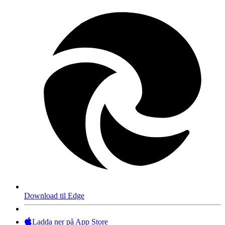
Download til Edge
Ladda ner på App Store