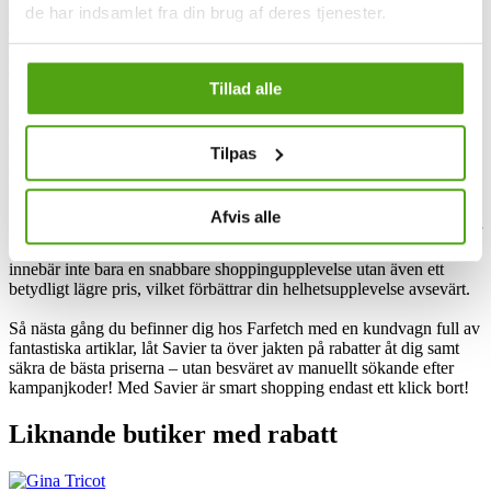
de har indsamlet fra din brug af deres tjenester.
shoppingassistent som automatiskt testar en rad olika rabattkoder åt
dig samt applicerar den med störst besparing direkt i din kundvagn
hos Farfetch. Allt detta sker med bara ett klick – enklare än så blir
det knappt!
Tillad alle
När du väl har handlat hos Farfetch och hittat de produkter du vill ha
tar Savier hand om resten. Vår assistent kontrollerar automatiskt sitt
stora bibliotek med uppdaterade rabattkoder för att hitta de koder
Tilpas
som bäst matchar dina valda artiklar. Savier testar sedan snabbt varje
kod för att se till så alla fungerar korrekt.
Afvis alle
Det bästa med Savier är dess kapacitet att inte bara hitta giltiga koder
utan också den kod som ger dig största möjliga besparingar. Detta
innebär inte bara en snabbare shoppingupplevelse utan även ett
betydligt lägre pris, vilket förbättrar din helhetsupplevelse avsevärt.
Så nästa gång du befinner dig hos Farfetch med en kundvagn full av
fantastiska artiklar, låt Savier ta över jakten på rabatter åt dig samt
säkra de bästa priserna – utan besväret av manuellt sökande efter
kampanjkoder! Med Savier är smart shopping endast ett klick bort!
Liknande butiker med rabatt