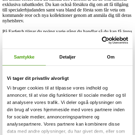
exklusiva rabattkoder. Du kan också försäkra dig om att få tillgång
till specialerbjudanden samt vara bland de första som får veta om
kommande reor och nya kollektioner genom att anmäla dig till deras
nyhetsbrev.
På Farfetch tjänar du poäng varje gång du handlar så du kan få ännu
mer rabatter på dina framtida köp - detta ingår i deras
lojalitetsprogram. De har dessutom några fantastiska Black Friday-
erbjudanden där du verkligen kan fynda några lyxiga föremål till bra
priser.
Samtykke
Detaljer
Om
Du kan prenumerera på FARFETCHs nyhetsbrev för att ta del av
exklusiva rabattkoder samt bli informerad om kommande reor och
nya kollektioner före alla andra. Det är inte allt – FARFETCH har
Vi tager dit privatliv alvorligt
också ett lojalitetsprogram som kallas "FARFETCH Premier", där
du kan tjäna poäng varje gång du handlar, vilka senare kan
Vi bruger cookies til at tilpasse vores indhold og
användas för stora rabatter.
annoncer, til at vise dig funktioner til sociale medier og til
at analysere vores trafik. Vi deler også oplysninger om
Få rabatt på Farfetch med Savier
din brug af vores hjemmeside med vores partnere inden
for sociale medier, annonceringspartnere og
analysepartnere. Vores partnere kan kombinere disse
Med Savier behöver du inte längre spendera tid på leta efter
data med andre oplysninger, du har givet dem, eller som
rabattkoder hos Farfetch. Savier fungerar som din personliga