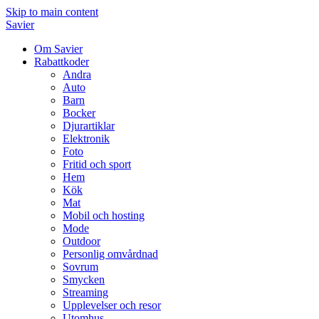
Skip to main content
Savier
Om Savier
Rabattkoder
Andra
Auto
Barn
Bocker
Djurartiklar
Elektronik
Foto
Fritid och sport
Hem
Kök
Mat
Mobil och hosting
Mode
Outdoor
Personlig omvårdnad
Sovrum
Smycken
Streaming
Upplevelser och resor
Utomhus