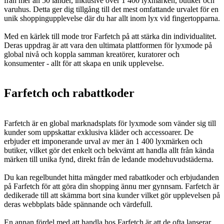
från mer än 50 länder, inklusive över 1 400 lyxmärken, butiker och
varuhus. Detta ger dig tillgång till det mest omfattande urvalet för en
unik shoppingupplevelse där du har allt inom lyx vid fingertopparna.
Med en kärlek till mode tror Farfetch på att stärka din individualitet.
Deras uppdrag är att vara den ultimata plattformen för lyxmode på
global nivå och koppla samman kreatörer, kuratorer och
konsumenter - allt för att skapa en unik upplevelse.
Farfetch och rabattkoder
Farfetch är en global marknadsplats för lyxmode som vänder sig till
kunder som uppskattar exklusiva kläder och accessoarer. De
erbjuder ett imponerande urval av mer än 1 400 lyxmärken och
butiker, vilket gör det enkelt och bekvämt att handla allt från kända
märken till unika fynd, direkt från de ledande modehuvudstäderna.
Du kan regelbundet hitta mängder med rabattkoder och erbjudanden
på Farfetch för att göra din shopping ännu mer gynnsam. Farfetch är
dedikerade till att skämma bort sina kunder vilket gör upplevelsen på
deras webbplats både spännande och värdefull.
En annan fördel med att handla hos Farfetch är att de ofta lanserar