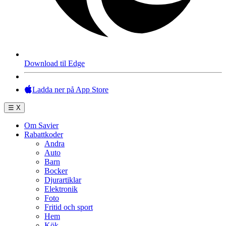
Download til Edge
Ladda ner på App Store
☰
X
Om Savier
Rabattkoder
Andra
Auto
Barn
Bocker
Djurartiklar
Elektronik
Foto
Fritid och sport
Hem
Kök