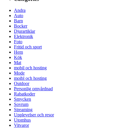
Andra
Auto
Barn
Bocker
Djurartiklar
Elektronik
Foto
Fritid och sport
Hem
Kök
Mat
mobil och hosting
Mode
moibl och hosting
Outdoor
Personlig omvårdnad
Rabatkoder
Smycken
Sovrum
Streaming
Upplevelser och resor
Utomhus
Vitvaror