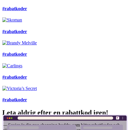
#rabatkoder
#rabatkoder
#rabatkoder
#rabatkoder
#rabatkoder
Leta aldrig efter en rabattkod igen!
— Savier är din nya shopping-buddy, som hittar rabattkoder och