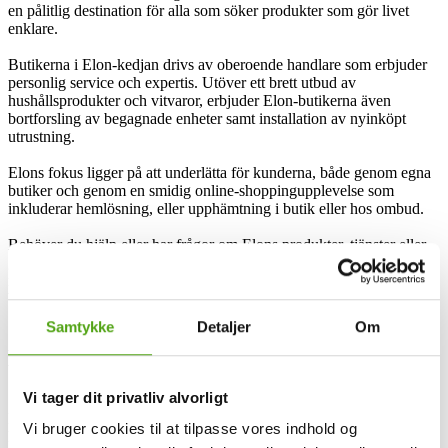
en pålitlig destination för alla som söker produkter som gör livet
enklare.
Butikerna i Elon-kedjan drivs av oberoende handlare som erbjuder
personlig service och expertis. Utöver ett brett utbud av
hushållsprodukter och vitvaror, erbjuder Elon-butikerna även
bortforsling av begagnade enheter samt installation av nyinköpt
utrustning.
Elons fokus ligger på att underlätta för kunderna, både genom egna
butiker och genom en smidig online-shoppingupplevelse som
inkluderar hemlösning, eller upphämtning i butik eller hos ombud.
Behöver du hjälp eller har frågor om Elons produkter, tjänster eller
garantier? Kontakta din lokala Elon-butik för personlig service och
rådgivning. Elon strävar efter att, som en pålitlig partner, tillmötesgå
både kunders och företagares specifika behov.
Samtykke
Detaljer
Om
Elon och rabattkoder
Vi tager dit privatliv alvorligt
Elon uppdaterar regelbundet sin webbplats med rabattkoder och
Vi bruger cookies til at tilpasse vores indhold og
kampanjer på hemelektronik och vitvaror för att hjälpa dig att spara