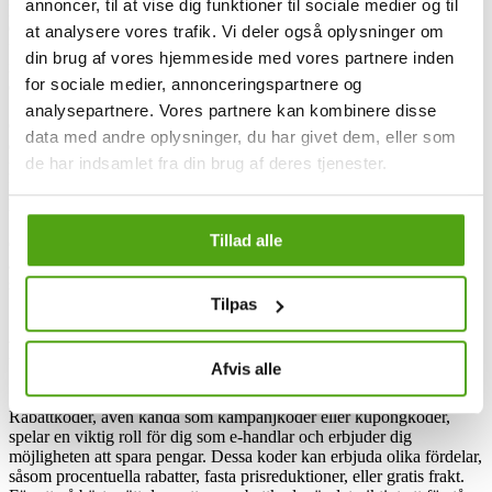
annoncer, til at vise dig funktioner til sociale medier og til
pengar. Deras rabattkoder kan ge dig procentuella avdrag på hela
ditt köp eller specifika produkter. Vid andra tillfällen erbjuder de
at analysere vores trafik. Vi deler også oplysninger om
fasta rabatter vid köp över ett visst belopp. Elons kampanjer
din brug af vores hjemmeside med vores partnere inden
inkluderar bland annat ett “Köp en, få en gratis”-erbjudande, och
for sociale medier, annonceringspartnere og
extra rabatter på redan nedsatta varor.
analysepartnere. Vores partnere kan kombinere disse
Genom att anmäla dig till Elons nyhetsbrev kan du få tillgång till
data med andre oplysninger, du har givet dem, eller som
exklusiva rabattkoder samt information om kommande reor och nya
de har indsamlet fra din brug af deres tjenester.
produkter. Elon erbjuder också förmåner för företagskunder och
investerare. Dessutom kan du ta del av deras lojalitetsprogram och få
hjälp av den kompetenta personalen i din närmaste Elon-butik.
Tillad alle
Oavsett om du handlar i butiken eller på deras hemsida, strävar Elon
alltid efter att förenkla din vardag genom sina produkter och sin
service.
Tilpas
Få rabatt på Elon via Savier
Afvis alle
Rabattkoder, även kända som kampanjkoder eller kupongkoder,
spelar en viktig roll för dig som e-handlar och erbjuder dig
möjligheten att spara pengar. Dessa koder kan erbjuda olika fördelar,
såsom procentuella rabatter, fasta prisreduktioner, eller gratis frakt.