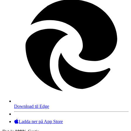
Download til Edge
Ladda ner på App Store