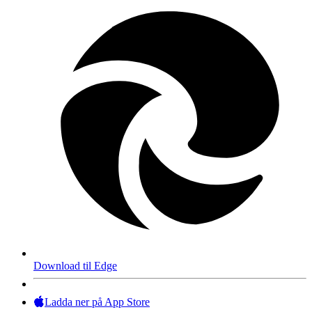
Download til Edge
Ladda ner på App Store