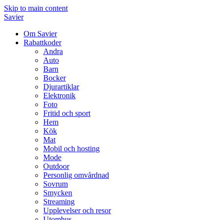
Skip to main content
Savier
Om Savier
Rabattkoder
Andra
Auto
Barn
Bocker
Djurartiklar
Elektronik
Foto
Fritid och sport
Hem
Kök
Mat
Mobil och hosting
Mode
Outdoor
Personlig omvårdnad
Sovrum
Smycken
Streaming
Upplevelser och resor
Utomhus