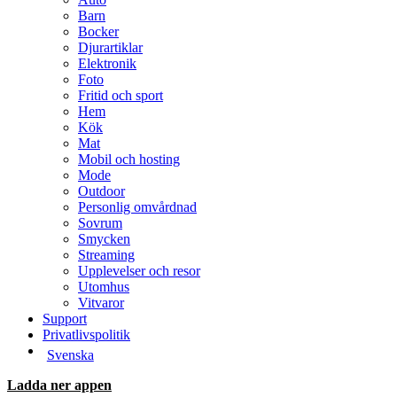
Barn
Bocker
Djurartiklar
Elektronik
Foto
Fritid och sport
Hem
Kök
Mat
Mobil och hosting
Mode
Outdoor
Personlig omvårdnad
Sovrum
Smycken
Streaming
Upplevelser och resor
Utomhus
Vitvaror
Support
Privatlivspolitik
Svenska
Ladda ner appen