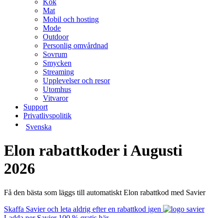
Kök
Mat
Mobil och hosting
Mode
Outdoor
Personlig omvårdnad
Sovrum
Smycken
Streaming
Upplevelser och resor
Utomhus
Vitvaror
Support
Privatlivspolitik
Svenska
Elon rabattkoder i Augusti
2026
Få den bästa som läggs till automatiskt Elon rabattkod med Savier
Skaffa Savier och leta aldrig efter en rabattkod igen
Ladda ner Savier 100 % gratis här