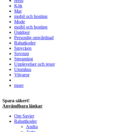
Hem
Kök
Mat
mobil och hosting
Mode
moibl och hosting
Outdoor
Personlig omvårdnad
Rabatkoder
Smycken
Sovrum
Streaming
Upplevelser och resor
Utomhus
Vitvaror
more
Spara säkert!
Användbara länkar
Om Savier
Rabattkoder
Andra
Auto