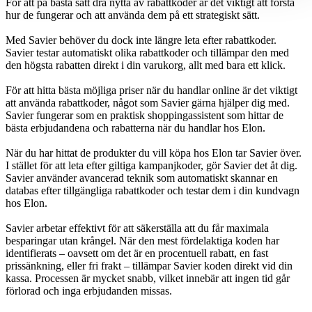
För att på bästa sätt dra nytta av rabattkoder är det viktigt att förstå
hur de fungerar och att använda dem på ett strategiskt sätt.
Med Savier behöver du dock inte längre leta efter rabattkoder.
Savier testar automatiskt olika rabattkoder och tillämpar den med
den högsta rabatten direkt i din varukorg, allt med bara ett klick.
För att hitta bästa möjliga priser när du handlar online är det viktigt
att använda rabattkoder, något som Savier gärna hjälper dig med.
Savier fungerar som en praktisk shoppingassistent som hittar de
bästa erbjudandena och rabatterna när du handlar hos Elon.
När du har hittat de produkter du vill köpa hos Elon tar Savier över.
I stället för att leta efter giltiga kampanjkoder, gör Savier det åt dig.
Savier använder avancerad teknik som automatiskt skannar en
databas efter tillgängliga rabattkoder och testar dem i din kundvagn
hos Elon.
Savier arbetar effektivt för att säkerställa att du får maximala
besparingar utan krångel. När den mest fördelaktiga koden har
identifierats – oavsett om det är en procentuell rabatt, en fast
prissänkning, eller fri frakt – tillämpar Savier koden direkt vid din
kassa. Processen är mycket snabb, vilket innebär att ingen tid går
förlorad och inga erbjudanden missas.