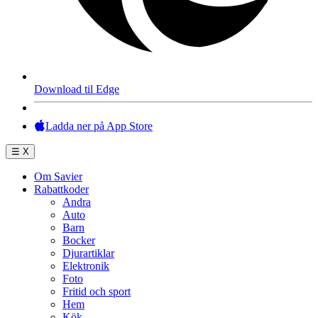
Download til Edge
Ladda ner på App Store
☰
X
Om Savier
Rabattkoder
Andra
Auto
Barn
Bocker
Djurartiklar
Elektronik
Foto
Fritid och sport
Hem
Kök