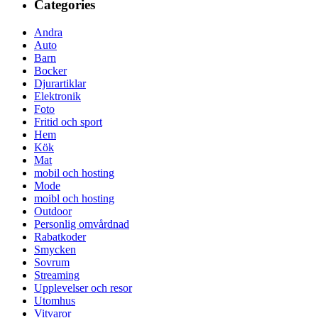
Categories
Andra
Auto
Barn
Bocker
Djurartiklar
Elektronik
Foto
Fritid och sport
Hem
Kök
Mat
mobil och hosting
Mode
moibl och hosting
Outdoor
Personlig omvårdnad
Rabatkoder
Smycken
Sovrum
Streaming
Upplevelser och resor
Utomhus
Vitvaror