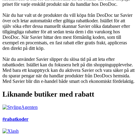
priset för varje enskild produkt när du handlar hos DeoDoc.
När du har valt ut de produkter du vill köpa från DeoDoc tar Savier
över och letar automatiskt efter giltiga rabattkoder. Istället för att
själv söka efter dessa manuellt skannar Savier olika databaser efter
tillgängliga rabatter för att sedan testa dem i din varukorg hos
DeoDoc. När Savier hittar den mest förmånlig koden, som till
exempel en procentsats, en fast rabatt eller gratis frakt, appliceras
den direkt på ditt köp.
När du använder Savier slipper du slösa tid på att leta efter
rabattkoder. Istället kan du fokusera helt på din shoppingupplevelse.
Med bara ett knapptryck kan du aktivera Savier och vara säker på att
du sparar pengar när du handlar produkter från DeoDocs hemsida.
Med Savier blir din e-handel både smart och ekonomiskt fördelaktig.
Liknande butiker med rabatt
#rabatkoder