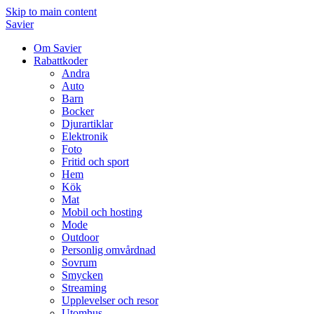
Skip to main content
Savier
Om Savier
Rabattkoder
Andra
Auto
Barn
Bocker
Djurartiklar
Elektronik
Foto
Fritid och sport
Hem
Kök
Mat
Mobil och hosting
Mode
Outdoor
Personlig omvårdnad
Sovrum
Smycken
Streaming
Upplevelser och resor
Utomhus