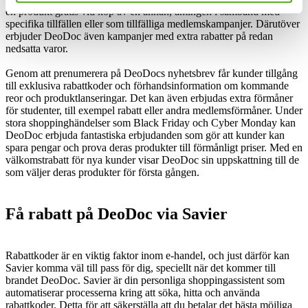
en produkt gratis vid köp av en annan, antingen i samband med
specifika tillfällen eller som tillfälliga medlemskampanjer. Därutöver
erbjuder DeoDoc även kampanjer med extra rabatter på redan
nedsatta varor.
Genom att prenumerera på DeoDocs nyhetsbrev får kunder tillgång
till exklusiva rabattkoder och förhandsinformation om kommande
reor och produktlanseringar. Det kan även erbjudas extra förmåner
för studenter, till exempel rabatt eller andra medlemsförmåner. Under
stora shoppinghändelser som Black Friday och Cyber Monday kan
DeoDoc erbjuda fantastiska erbjudanden som gör att kunder kan
spara pengar och prova deras produkter till förmånligt priser. Med en
välkomstrabatt för nya kunder visar DeoDoc sin uppskattning till de
som väljer deras produkter för första gången.
Få rabatt på DeoDoc via Savier
Rabattkoder är en viktig faktor inom e-handel, och just därför kan
Savier komma väl till pass för dig, speciellt när det kommer till
brandet DeoDoc. Savier är din personliga shoppingassistent som
automatiserar processerna kring att söka, hitta och använda
rabattkoder. Detta för att säkerställa att du betalar det bästa möjliga