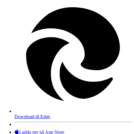
Download til Edge
Ladda ner på App Store