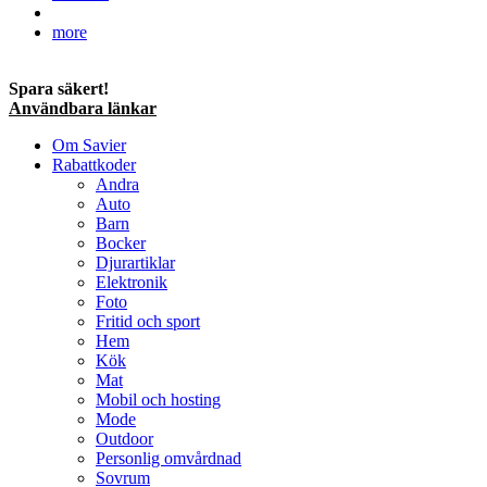
more
Spara säkert!
Användbara länkar
Om Savier
Rabattkoder
Andra
Auto
Barn
Bocker
Djurartiklar
Elektronik
Foto
Fritid och sport
Hem
Kök
Mat
Mobil och hosting
Mode
Outdoor
Personlig omvårdnad
Sovrum