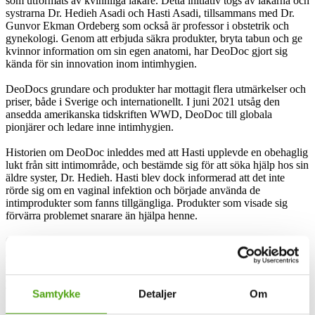
som utformats av kvinnliga läkare. Detta initiativ togs av läkarna och
systrarna Dr. Hedieh Asadi och Hasti Asadi, tillsammans med Dr.
Gunvor Ekman Ordeberg som också är professor i obstetrik och
gynekologi. Genom att erbjuda säkra produkter, bryta tabun och ge
kvinnor information om sin egen anatomi, har DeoDoc gjort sig
kända för sin innovation inom intimhygien.
DeoDocs grundare och produkter har mottagit flera utmärkelser och
priser, både i Sverige och internationellt. I juni 2021 utsåg den
ansedda amerikanska tidskriften WWD, DeoDoc till globala
pionjärer och ledare inne intimhygien.
Historien om DeoDoc inleddes med att Hasti upplevde en obehaglig
lukt från sitt intimområde, och bestämde sig för att söka hjälp hos sin
äldre syster, Dr. Hedieh. Hasti blev dock informerad att det inte
rörde sig om en vaginal infektion och började använda de
intimprodukter som fanns tillgängliga. Produkter som visade sig
förvärra problemet snarare än hjälpa henne.
Genom sin forskning kom Dr. Hedieh fram till att svettkörtlarna som
är belägna i vulvaområdet är likadana de som finns i armhålorna.
Detta ledde henne till insikten att de apokrina svettkörtlarna är
ansvariga för den karaktäristiska svettdoft som Hasti upplevde.
Tillsammans med Dr. Gunvor insåg de att de existerande
Samtykke
Detaljer
Om
intimvårdsprodukterna globalt sett innehöll felaktiga ingredienser