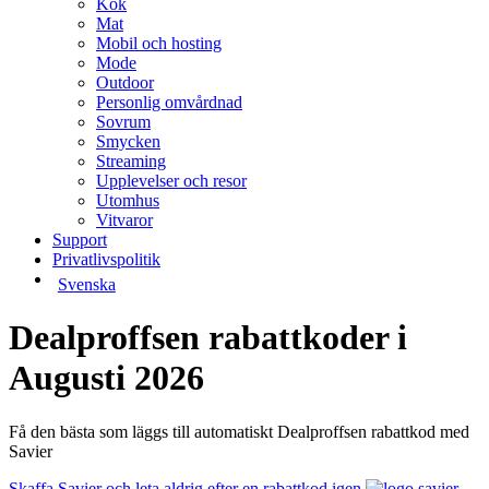
Kök
Mat
Mobil och hosting
Mode
Outdoor
Personlig omvårdnad
Sovrum
Smycken
Streaming
Upplevelser och resor
Utomhus
Vitvaror
Support
Privatlivspolitik
Svenska
Dealproffsen rabattkoder i
Augusti 2026
Få den bästa som läggs till automatiskt Dealproffsen rabattkod med
Savier
Skaffa Savier och leta aldrig efter en rabattkod igen