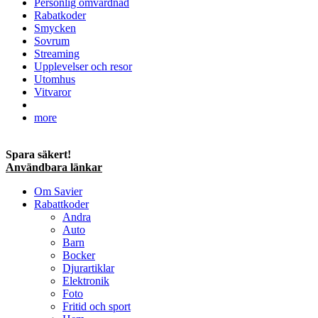
Personlig omvårdnad
Rabatkoder
Smycken
Sovrum
Streaming
Upplevelser och resor
Utomhus
Vitvaror
more
Spara säkert!
Användbara länkar
Om Savier
Rabattkoder
Andra
Auto
Barn
Bocker
Djurartiklar
Elektronik
Foto
Fritid och sport