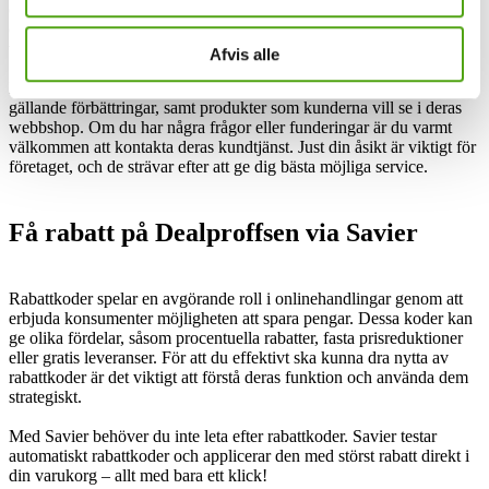
erbjuder alltid 30 dagars ångerrätt. Företaget erbjuder säkra och
erkända betalningsmetoder via Klarna, samt ett öppet betygssystem
via Trustpilot.
Afvis alle
Dealproffsen uppskattar all eventuell feedback och möter önskemål
gällande förbättringar, samt produkter som kunderna vill se i deras
webbshop. Om du har några frågor eller funderingar är du varmt
välkommen att kontakta deras kundtjänst. Just din åsikt är viktigt för
företaget, och de strävar efter att ge dig bästa möjliga service.
Få rabatt på Dealproffsen via Savier
Rabattkoder spelar en avgörande roll i onlinehandlingar genom att
erbjuda konsumenter möjligheten att spara pengar. Dessa koder kan
ge olika fördelar, såsom procentuella rabatter, fasta prisreduktioner
eller gratis leveranser. För att du effektivt ska kunna dra nytta av
rabattkoder är det viktigt att förstå deras funktion och använda dem
strategiskt.
Med Savier behöver du inte leta efter rabattkoder. Savier testar
automatiskt rabattkoder och applicerar den med störst rabatt direkt i
din varukorg – allt med bara ett klick!