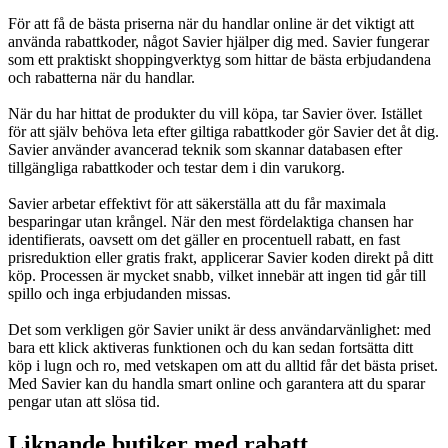
För att få de bästa priserna när du handlar online är det viktigt att
använda rabattkoder, något Savier hjälper dig med. Savier fungerar
som ett praktiskt shoppingverktyg som hittar de bästa erbjudandena
och rabatterna när du handlar.
När du har hittat de produkter du vill köpa, tar Savier över. Istället
för att själv behöva leta efter giltiga rabattkoder gör Savier det åt dig.
Savier använder avancerad teknik som skannar databasen efter
tillgängliga rabattkoder och testar dem i din varukorg.
Savier arbetar effektivt för att säkerställa att du får maximala
besparingar utan krångel. När den mest fördelaktiga chansen har
identifierats, oavsett om det gäller en procentuell rabatt, en fast
prisreduktion eller gratis frakt, applicerar Savier koden direkt på ditt
köp. Processen är mycket snabb, vilket innebär att ingen tid går till
spillo och inga erbjudanden missas.
Det som verkligen gör Savier unikt är dess användarvänlighet: med
bara ett klick aktiveras funktionen och du kan sedan fortsätta ditt
köp i lugn och ro, med vetskapen om att du alltid får det bästa priset.
Med Savier kan du handla smart online och garantera att du sparar
pengar utan att slösa tid.
Liknande butiker med rabatt