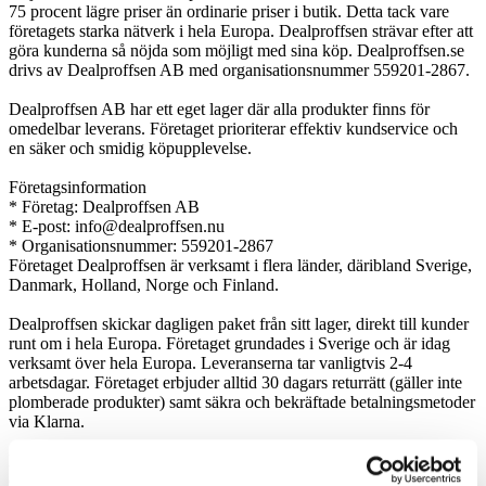
75 procent lägre priser än ordinarie priser i butik. Detta tack vare
företagets starka nätverk i hela Europa. Dealproffsen strävar efter att
göra kunderna så nöjda som möjligt med sina köp. Dealproffsen.se
drivs av Dealproffsen AB med organisationsnummer 559201-2867.
Dealproffsen AB har ett eget lager där alla produkter finns för
omedelbar leverans. Företaget prioriterar effektiv kundservice och
en säker och smidig köpupplevelse.
Företagsinformation
* Företag: Dealproffsen AB
* E-post: info@dealproffsen.nu
* Organisationsnummer: 559201-2867
Företaget Dealproffsen är verksamt i flera länder, däribland Sverige,
Danmark, Holland, Norge och Finland.
Dealproffsen skickar dagligen paket från sitt lager, direkt till kunder
runt om i hela Europa. Företaget grundades i Sverige och är idag
verksamt över hela Europa. Leveranserna tar vanligtvis 2-4
arbetsdagar. Företaget erbjuder alltid 30 dagars returrätt (gäller inte
plomberade produkter) samt säkra och bekräftade betalningsmetoder
via Klarna.
Dealproffsen tillhandahåller ett öppet betygsystem via Trustpilot,
och alla varor finns i lager om inget annat anges. Du når företagets