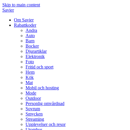
Skip to main content
Savier
Om Savier
Rabattkoder
Andra
Auto
Barn
Bocker
Djurartiklar
Elektronik
Foto
Fritid och sport
Hem
Kök
Mat
Mobil och hosting
Mode
Outdoor
Personlig omvårdnad
Sovrum
Smycken
Streaming
Upplevelser och resor
Utomhus