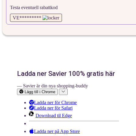
Testa eventuell rabattkod
VE*********
Ladda ner Savier 100% gratis här
— Savier är din nya shopping-buddy
Lägg till i Chrome
Ladda ner för Chrome
Ladda ner för Safari
Download til Edge
Ladda ner på App Store