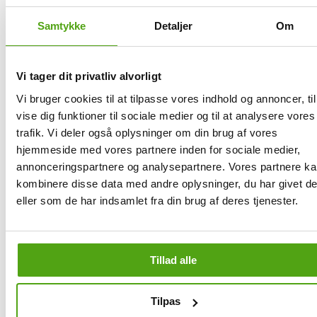
dessutom välkomstrabatter som tack för att du valt att handla deras
produkter.
Samtykke
Detaljer
Om
Få rabatt på Crownstudents via Savier
Vi tager dit privatliv alvorligt
Vi bruger cookies til at tilpasse vores indhold og annoncer, til
Rabattkoder, som även är kända som kampanj- eller kupongkoder,
spelar en betydande roll vid onlinehandeln eftersom de erbjuder
vise dig funktioner til sociale medier og til at analysere vores
konsumenter möjligheten att spara pengar. Dessa koder kan bevilja
trafik. Vi deler også oplysninger om din brug af vores
olika fördelar, inklusive procentuella prisavdrag, fasta rabatter och
hjemmeside med vores partnere inden for sociale medier,
gratis frakt. För att effektivt kunna utnyttja rabattkoder är det dock
viktigt att förstå hur de fungerar och hur man kan använda dem
annonceringspartnere og analysepartnere. Vores partnere k
strategiskt.
kombinere disse data med andre oplysninger, du har givet d
eller som de har indsamlet fra din brug af deres tjenester.
Med Savier behöver du inte längre leta efter rabattkoder. Savier
testar automatiskt samtliga rabattkoder och tillämpar den med högsta
rabatten direkt i din varukorg, så att du helt kan luta dig tillbaka.
För att få de bästa priserna vid onlinehandeln är det viktigt att
Tillad alle
använda rabattkoder, något Savier kan hjälpa dig med. Savier
fungerar som din personliga assistent vid onlinehandeln och hittar de
bästa erbjudandena och rabatterna när du handlar hos
Tilpas
Crownstudents.