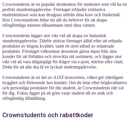
Crownstudents är en populär destination för studenter som vill ha en
perfekt stundentupplevelse. Företaget erbjuder exklusiva
studentmössor som kan designas utifrån dina krav och önskemål.
Hos Crownstudents hittar du allt du behöver för att skapa
oförglömliga minnen tillsammans med dina vänner.
Crownstudents lägger stor vikt vid att skapa en fantastisk
stundentupplevelse. Därför strävar företaget alltid efter att erbjuda
produkter av högsta kvalitet, samt ett stort utbud av relaterade
produkter. Företaget välkomnar dessutom gärna input från sina
kunder för att förbättra och utveckla sitt sortiment, och lägger stor
vikt vid att vara tillgängligt för frågor via e-post, telefon eller chatt.
Detta för att alla ska få en lyckad studentupplevelse.
Crownstudents är en del av AJAT-koncernen, vilket ger ytterligare
trygghet och förtroende hos kunder. Om du letar efter högkvalitativa
och personliga produkter för din student, är Crownstudents rätt val
för dig. Fokus ligger på att göra varje student till en unik och
oförglömlig tillställning.
Crownstudents och rabattkoder