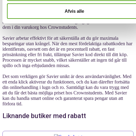
När du har hittat de produkter hos Crownstudents som du vill köpa,
tar Savier hand om resten. Istället för att leta efter giltiga rabattkoder,
Afvis alle
gör Savier det åt dig. Savier använder avancerad teknik som
automatisk skannar databasen efter tillgängliga rabattkoder och testar
dem i din varukorg hos Crownstudents.
Savier arbetar effektivt för att säkerställa att du gör maximala
besparingar utan krångel. När den mest fördelaktiga rabattkoden har
identifierats, oavsett om det är en procentuell rabatt, en fast
prissänkning eller fri frakt, tillämpar Savier kod direkt till ditt köp.
Processen är mycket snabb, vilket säkerställer att ingen tid går till
spillo och inga erbjudanden missas.
Det som verkligen gör Savier unikt är dess användarvänlighet. Med
ett enda klick aktiverar du funktionen, och du kan därefter fortsätta
din onlinehandling i lugn och ro. Samtidigt kan du vara trygg med
att du får det bästa möjliga priset hos Crownstudents. Med Savier
kan du handla smart online och garanterat spara pengar utan att
förlora tid.
Liknande butiker med rabatt