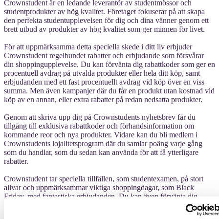
Crownstudent är en ledande leverantör av studentmössor och
studentprodukter av hög kvalitet. Företaget fokuserar på att skapa
den perfekta studentupplevelsen för dig och dina vänner genom ett
brett utbud av produkter av hög kvalitet som ger minnen för livet.
För att uppmärksamma detta speciella skede i ditt liv erbjuder
Crownstudent regelbundet rabatter och erbjudande som försvårar
din shoppingupplevelse. Du kan förvänta dig rabattkoder som ger en
procentuell avdrag på utvalda produkter eller hela ditt köp, samt
erbjudanden med ett fast procentuellt avdrag vid köp över en viss
summa. Men även kampanjer där du får en produkt utan kostnad vid
köp av en annan, eller extra rabatter på redan nedsatta produkter.
Genom att skriva upp dig på Crownstudents nyhetsbrev får du
tillgång till exklusiva rabattkoder och förhandsinformation om
kommande reor och nya produkter. Vidare kan du bli medlem i
Crownstudents lojalitetsprogram där du samlar poäng varje gång
som du handlar, som du sedan kan använda för att få ytterligare
rabatter.
Crownstudent tar speciella tillfällen, som studentexamen, på stort
allvar och uppmärksammar viktiga shoppingdagar, som Black
Friday, med fantastiska erbjudanden. Du kan även förvänta dig
skyltningar med begräsa erbjudanden under året för att fynda under
begränsade tidsperioder. Som ny kund erbjuder Crownstudent