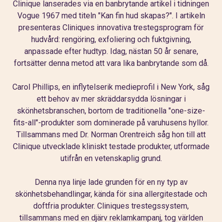
Clinique lanserades via en banbrytande artikel i tidningen
Vogue 1967 med titeln "Kan fin hud skapas?". I artikeln
presenteras Cliniques innovativa trestegsprogram för
hudvård: rengöring, exfoliering och fuktgivning,
anpassade efter hudtyp. Idag, nästan 50 år senare,
fortsätter denna metod att vara lika banbrytande som då.
Carol Phillips, en inflytelserik medieprofil i New York, såg
ett behov av mer skräddarsydda lösningar i
skönhetsbranschen, bortom de traditionella "one-size-
fits-all"-produkter som dominerade på varuhusens hyllor.
Tillsammans med Dr. Norman Orentreich såg hon till att
Clinique utvecklade kliniskt testade produkter, utformade
utifrån en vetenskaplig grund.
Denna nya linje lade grunden för en ny typ av
skönhetsbehandlingar, kända för sina allergitestade och
doftfria produkter. Cliniques trestegssystem,
tillsammans med en djärv reklamkampanj, tog världen