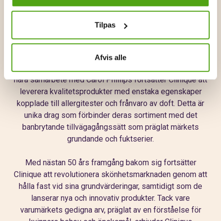
produkter och fuktcremer, som alla ingår i deras populära
trestegsprogram. Dessa produkter är förpackade i
Tilpas
eleganta och tidlösa flaskor i en lugnande ljusgrön nyans,
som utstrålar en känsla av lugn och fransk glamour.
Afvis alle
Genom en uppseendeväckande annonskampanj och ett
nära samarbete med Carol Phillips fortsätter Clinique att
leverera kvalitetsprodukter med enstaka egenskaper
kopplade till allergitester och frånvaro av doft. Detta är
unika drag som förbinder deras sortiment med det
banbrytande tillvägagångssätt som präglat märkets
grundande och fuktserier.
Med nästan 50 års framgång bakom sig fortsätter
Clinique att revolutionera skönhetsmarknaden genom att
hålla fast vid sina grundvärderingar, samtidigt som de
lanserar nya och innovativ produkter. Tack vare
varumärkets gedigna arv, präglat av en förståelse för