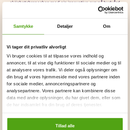
skönhetsbranschen med sin innovativa syn på hudvård.
Varumärket grundades av en framstående redaktör på
tidningen Vogue och en välrenommerad hudläkare i New
York. Clinique introducerade en banbrytande
Samtykke
Detaljer
Om
trestegsbehandling som skräddarsydes utifrån varje
individs hudtyp. Vidare erbjuder de ett brett sortiment av
produkter som är utvecklade av hudläkare. Det som
Vi tager dit privatliv alvorligt
framför allt utmärker Clinique bland andra varumärken är
Vi bruger cookies til at tilpasse vores indhold og
att dess produkter är allergitestade och doftfria.
annoncer, til at vise dig funktioner til sociale medier og til
at analysere vores trafik. Vi deler også oplysninger om
För att ge kunderna en mer personlig mjukvara
din brug af vores hjemmeside med vores partnere inden
introducerade Clinique en kliniskt inspirerad upplevelse
for sociale medier, annonceringspartnere og
vid sina diskar. Med konsultanter klädda i vita labbrockar
analysepartnere. Vores partnere kan kombinere disse
och Clinique-datorer som analyserade huden erbjöd
data med andre oplysninger, du har givet dem, eller som
varumärket unika konsultationer – en metod som är den
de har indsamlet fra din brug af deres tjenester.
första av sitt slag.
Utöver sina klassiska produkter erbjuder Clinique ett
Tillad alle
stort urval, bland annat rengöringsprodukter, exfolierande