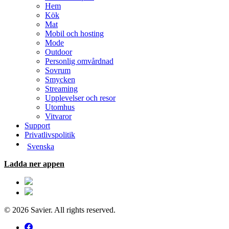
Hem
Kök
Mat
Mobil och hosting
Mode
Outdoor
Personlig omvårdnad
Sovrum
Smycken
Streaming
Upplevelser och resor
Utomhus
Vitvaror
Support
Privatlivspolitik
Svenska
Ladda ner appen
© 2026 Savier. All rights reserved.