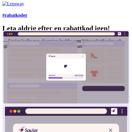
#rabatkoder
Leta aldrig efter en rabattkod igen!
— Savier är din nya shopping-buddy, som hittar rabattkoder och
hjälper dig att få det bästa priset när du handlar online.