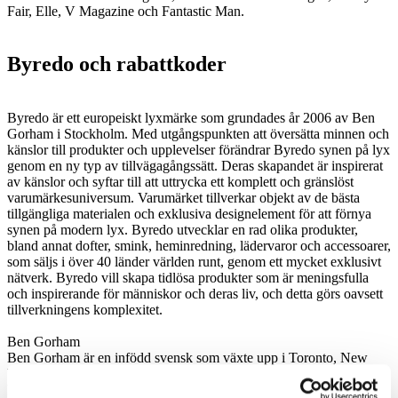
Fair, Elle, V Magazine och Fantastic Man.
Byredo och rabattkoder
Byredo är ett europeiskt lyxmärke som grundades år 2006 av Ben
Gorham i Stockholm. Med utgångspunkten att översätta minnen och
känslor till produkter och upplevelser förändrar Byredo synen på lyx
genom en ny typ av tillvägagångssätt. Deras skapandet är inspirerat
av känslor och syftar till att uttrycka ett komplett och gränslöst
varumärkesuniversum. Varumärket tillverkar objekt av de bästa
tillgängliga materialen och exklusiva designelement för att förnya
synen på modern lyx. Byredo utvecklar en rad olika produkter,
bland annat dofter, smink, heminredning, lädervaror och accessoarer,
som säljs i över 40 länder världen runt, genom ett mycket exklusivt
nätverk. Byredo vill skapa tidlösa produkter som är meningsfulla
och inspirerande för människor och deras liv, och detta görs oavsett
tillverkningens komplexitet.
Ben Gorham
Ben Gorham är en infödd svensk som växte upp i Toronto, New
York och Stockholm. Han föddes av en indisk mamma och en
kanadensisk pappa. Som ung konststuderande i Stockholm skrev