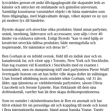
lyxvärlden genom ett unikt tillvägagångssätt där skapandet leds av
känslor och uttrycker ett omfattande och gränslöst universum.
Samtidigt konstruerar varumärket objekt i de bästa materialen som
finns tillgängliga, med högkvalitativ design, vilket skjuter en ny syn
på modern lyx till händelse.
Byredo skapar och utvecklar olika produkter, bland annat parfymer,
smink, inredning, lädervaror och accessoarer, som säljs i över 40
länder via exklusiva nätverk. Enligt Byredo ”kan vi med hjälp av
kreativitet utveckla tidlösa produkter, både meningsfulla och
inspirerande, för människor och deras liv”.
Ben Gorham är en infödd svensk, född till en indisk mor och en
kanadensisk far, och växte upp i Toronto, New York och Stockholm.
Han tog examen vid Konstfack i Stockholm med en examen i
konstmåleri, men en slumpmässig träff med parfymören Pierre Wulff
övertygade honom om att han hellre ville skapa dofter än målningar.
Utan formell utbildning inom området sökte Gorham, vid 31 års
ålder, upp tjänsterna av världsberömda parfymörer, såsom Olivia
Giacobetti och Jerome Epinette. Han förklarade till dem sina
doftönskemål, varefter han lät dem skapa doftkompositionerna.
Som en outsider i skönhetsbranschen är Ben en anomali och har
blivit erkänd för sin personliga stil och koppling till mode och konst
i flera internationella magasin, bland annat franska Vogue, Vanity