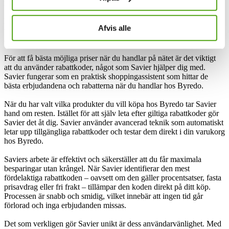
fungerar och använda dem strategiskt.
Med Savier behöver du inte längre leta efter rabattkoder. Savier
Afvis alle
testar automatiskt dina rabattkoder och tillämpar den som ger störst
avdrag direkt i din varukorg – allt med bara ett klick!
För att få bästa möjliga priser när du handlar på nätet är det viktigt
att du använder rabattkoder, något som Savier hjälper dig med.
Savier fungerar som en praktisk shoppingassistent som hittar de
bästa erbjudandena och rabatterna när du handlar hos Byredo.
När du har valt vilka produkter du vill köpa hos Byredo tar Savier
hand om resten. Istället för att själv leta efter giltiga rabattkoder gör
Savier det åt dig. Savier använder avancerad teknik som automatiskt
letar upp tillgängliga rabattkoder och testar dem direkt i din varukorg
hos Byredo.
Saviers arbete är effektivt och säkerställer att du får maximala
besparingar utan krångel. När Savier identifierar den mest
fördelaktiga rabattkoden – oavsett om den gäller procentsatser, fasta
prisavdrag eller fri frakt – tillämpar den koden direkt på ditt köp.
Processen är snabb och smidig, vilket innebär att ingen tid går
förlorad och inga erbjudanden missas.
Det som verkligen gör Savier unikt är dess användarvänlighet. Med