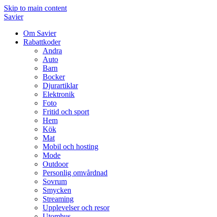
Skip to main content
Savier
Om Savier
Rabattkoder
Andra
Auto
Barn
Bocker
Djurartiklar
Elektronik
Foto
Fritid och sport
Hem
Kök
Mat
Mobil och hosting
Mode
Outdoor
Personlig omvårdnad
Sovrum
Smycken
Streaming
Upplevelser och resor
Utomhus