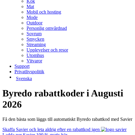
Kök
Mat
Mobil och hosting
Mode
Outdoor
Personlig omvårdnad
Sovrum
Smycken
Streaming
Upplevelser och resor
Utomhus
Vitvaror
Support
Privatlivspolitik
Svenska
Byredo rabattkoder i Augusti
2026
Få den bästa som läggs till automatiskt Byredo rabattkod med Savier
Skaffa Savier och leta aldrig efter en rabattkod igen
Ladda ner Savier 100 % gratis här