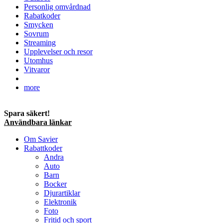
Personlig omvårdnad
Rabatkoder
Smycken
Sovrum
Streaming
Upplevelser och resor
Utomhus
Vitvaror
more
Spara säkert!
Användbara länkar
Om Savier
Rabattkoder
Andra
Auto
Barn
Bocker
Djurartiklar
Elektronik
Foto
Fritid och sport