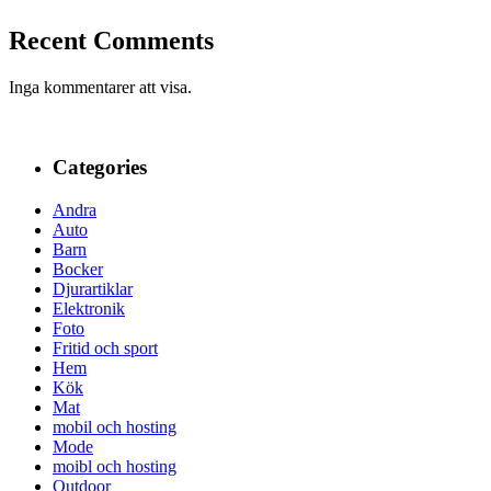
Recent Comments
Inga kommentarer att visa.
Categories
Andra
Auto
Barn
Bocker
Djurartiklar
Elektronik
Foto
Fritid och sport
Hem
Kök
Mat
mobil och hosting
Mode
moibl och hosting
Outdoor