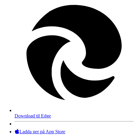
Download til Edge
Ladda ner på App Store