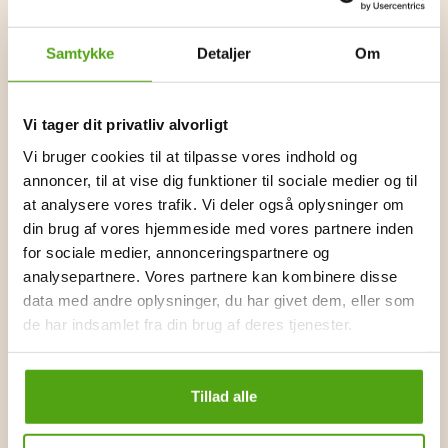
underlättar för pedagogerna att hålla reda på barnens
saker och minimerar risken att deras förväxlas.
Samtykke
Detaljer
Om
Med hjälp av de självhäftande namnen kan du märka alla
ditt barns tillhörigheter, vilket underlättar för pedagogerna
Vi tager dit privatliv alvorligt
och bidrar till en hygienisk miljö på förskolan eller dagis.
Vi bruger cookies til at tilpasse vores indhold og
Byhappyme erbjuder även populära namnbestick, som
annoncer, til at vise dig funktioner til sociale medier og til
utgör en utmärkt present till småbarn. Besticken är
at analysere vores trafik. Vi deler også oplysninger om
graverade med barnets namn och skickas i en fin
din brug af vores hjemmeside med vores partnere inden
presentask, redo att användas.
for sociale medier, annonceringspartnere og
analysepartnere. Vores partnere kan kombinere disse
Genom att handla hos Byhappyme kan du förvänta dig en
data med andre oplysninger, du har givet dem, eller som
trygg och pålitlig shoppingupplevelse. Deras fokus på
de har indsamlet fra din brug af deres tjenester.
kvalitet, personlig service och barns välbefinnande har i
kombination med deras utbud av barnvänliga och säkra
produkter gjort dem till en populär destination för
Tillad alle
föräldrar och vårdnadshavare. Välkommen till Byhappyme
– där varje produkt är omsorgsfullt utvald för ditt barns