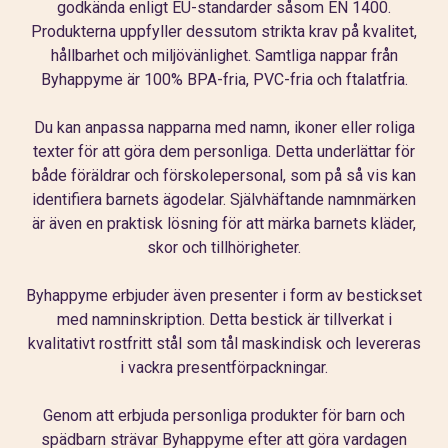
godkända enligt EU-standarder såsom EN 1400.
Produkterna uppfyller dessutom strikta krav på kvalitet,
hållbarhet och miljövänlighet. Samtliga nappar från
Byhappyme är 100% BPA-fria, PVC-fria och ftalatfria.
Du kan anpassa napparna med namn, ikoner eller roliga
texter för att göra dem personliga. Detta underlättar för
både föräldrar och förskolepersonal, som på så vis kan
identifiera barnets ägodelar. Självhäftande namnmärken
är även en praktisk lösning för att märka barnets kläder,
skor och tillhörigheter.
Byhappyme erbjuder även presenter i form av bestickset
med namninskription. Detta bestick är tillverkat i
kvalitativt rostfritt stål som tål maskindisk och levereras
i vackra presentförpackningar.
Genom att erbjuda personliga produkter för barn och
spädbarn strävar Byhappyme efter att göra vardagen