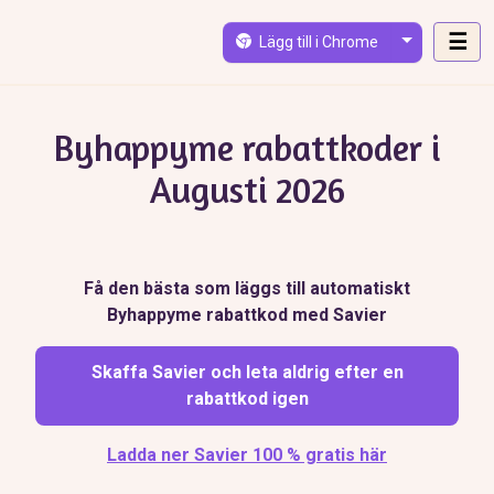
Skip to main content
☰
Lägg till i Chrome
Byhappyme rabattkoder i
Augusti 2026
Få den bästa som läggs till automatiskt
Byhappyme rabattkod med Savier
Skaffa Savier och leta aldrig efter en
rabattkod igen
Ladda ner Savier 100 % gratis här